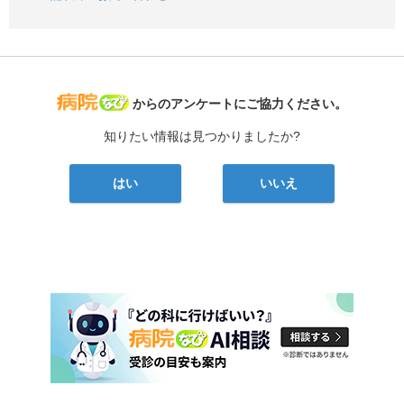
病院なび
からのアンケートにご協力ください。
知りたい情報は見つかりましたか?
はい
いいえ