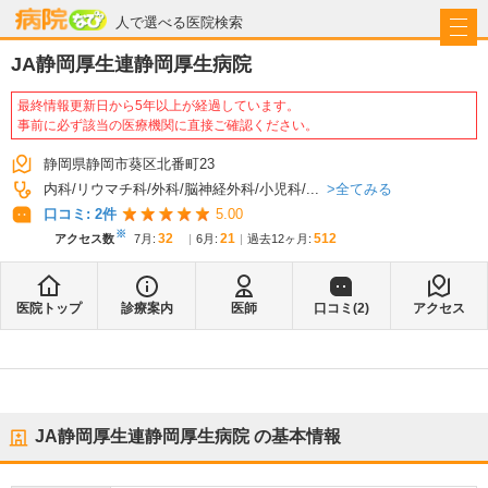
病院なび
人で選べる医院検索
JA静岡厚生連静岡厚生病院
最終情報更新日から5年以上が経過しています。
事前に必ず該当の医療機関に直接ご確認ください。
静岡県静岡市葵区北番町23
全てみる
内科
リウマチ科
外科
脳神経外科
小児科
...
口コミ:
2
件
5.00
※
32
21
512
アクセス数
7月
:
6月
:
過去12ヶ月:
医院トップ
診療案内
医師
口コミ(
2
)
アクセス
JA静岡厚生連静岡厚生病院
の基本情報