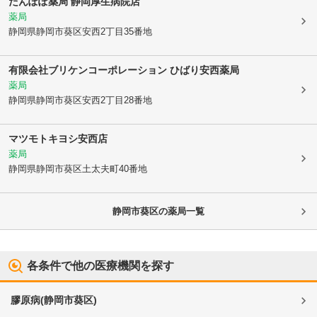
たんぽぽ薬局 静岡厚生病院店
薬局
静岡県静岡市葵区
安西2丁目35番地
有限会社ブリケンコーポレーション ひばり安西薬局
薬局
静岡県静岡市葵区
安西2丁目28番地
マツモトキヨシ安西店
薬局
静岡県静岡市葵区
土太夫町40番地
静岡市葵区
の薬局一覧
各条件で他の医療機関を探す
膠原病
(
静岡市葵区
)