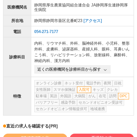
静岡県厚生農業協同組合連合会 JA静岡厚生連静岡厚
医療機関名
生病院
所在地
静岡県静岡市葵区北番町23
[アクセス]
電話
054-271-7177
内科
、
リウマチ科
、
外科
、
脳神経外科
、
小児科
、
整形
外科
、
皮膚科
、
泌尿器科
、
産婦人科
、
眼科
、
耳鼻いん
こう科
、
リハビリテーション科
、
放射線科
、
麻酔科
、
診療科目
神経内科
、
漢方内科
近くの医療機関を診療科目から探す
オンライン診療
ネット受付
電話予約
夜間
日祝
女性医師
スマホ保険証
入院可
キッズ
クレカ
特徴
駐車場
英語
外国語
大病院
がん
在宅
訪問
DPC
バリアフリー
感染予防
セカンドオピニオン受診可
セカンドオピニオン情報提供可
地域連携
直近の求人を確認する
[PR]