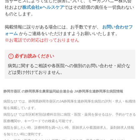
当サービスによって生じた損害について、ミーカンパニー株式会
社および
株式会社eヘルスケア
ではその賠償の責任を一切負わない
ものとします。
掲載情報に誤りがある場合には、お手数ですが、
お問い合わせフ
ォーム
からご連絡をいただけますようお願いいたします。
※お電話での対応は行っておりません
必ずお読みください
病気に関するご相談や各医院への個別のお問い合わせ・紹介な
どは受け付けておりません。
静岡市葵区
の
静岡県厚生農業協同組合連合会 JA静岡厚生連静岡厚生病院
情報
病院なび では、
静岡県
静岡市葵区
の
JA静岡厚生連静岡厚生病院
の
評判・求人・転職
情
報を掲載しています。
病院なび では市区町村別/診療科目別に病院・医院・薬局を探せるほか、予約ができる
医療機関や、キーワードでの検索も可能です。
病院を探したい時、診療時間を調べたい時、医師求人や看護師求人、薬剤師求人情報
を知りたい時に便利です。