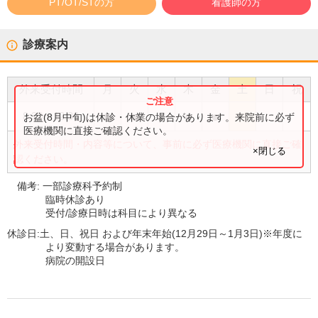
PT/OT/STの方
看護師の方
診療案内
外来受付時間
月
火
水
木
金
土
日
祝
●
●
●
●
●
8:30
〜
12:30
お盆(8月中旬)は休診・休業の場合があります。来院前に必ず
医療機関に直接ご確認ください。
外来受付時間・内容等について、事前に必ず医療機関に直接ご確
×閉じる
認ください。
備考:
一部診療科予約制
臨時休診あり
受付/診療日時は科目により異なる
休診日:
土、日、祝日 および年末年始(12月29日～1月3日)※年度に
より変動する場合があります。
病院の開設日