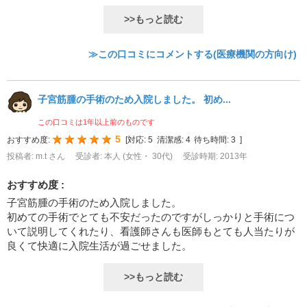
>>もっと読む
≫この口コミにコメントする(医療機関の方向け)
子宮筋腫の手術のため入院しました。 初め...
この口コミは1年以上前のものです
5
おすすめ度:
[
対応:
5
清潔感:
4
待ち時間:
3
]
投稿者: m.t さん
受診者: 本人 (女性・ 30代)
受診時期: 2013年
おすすめ度 :
子宮筋腫の手術のため入院しました。
初めての手術でとても不安だったのですがしっかりと手術につ
いて説明してくれたり、看護師さんも医師もとても人当たりが
良くて快適に入院生活が過ごせました。
>>もっと読む