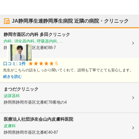
JA静岡厚生連静岡厚生病院
近隣の病院・クリニック
静岡市葵区の内科 多田クリニック
内科, 消化器内科, 呼吸器内科, ...
静岡県静岡市葵区
北番町88-7
5
口コミ:
1
件
先生がこちらの話をしっかり聞いてくれて、説明も丁寧でとても安心します。
続きを読む
まつだクリニック
泌尿器科
静岡県静岡市葵区
北番町78番地の4
医療法人社団渉友会
山内皮膚科医院
皮膚科
静岡県静岡市葵区
北番町40-87