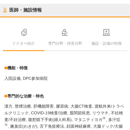
医師・施設情報
ドクター紹介
専門分野・得意分野
施設・設備の特徴
機能・特徴
入院設備
DPC参加病院
専門的な治療・特色
漢方
禁煙治療
肝機能障害
膠原病
大腸CT検査
渡航外来/トラベ
ルクリニック
COVID-19検査/治療
股関節疾患
リウマチ
不妊検
※
査/不妊治療
腹腔鏡下手術(婦人科系)
マタニティヨガ
多汗症
※
腋臭症(わきが)
舌下免疫療法
顔面神経麻痺
大腸ドック/大腸