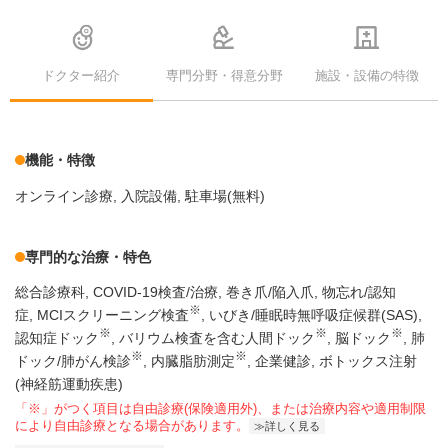
ドクター紹介
専門分野・得意分野
施設・設備の特徴
機能・特徴
オンライン診療
入院設備
駐車場(無料)
専門的な治療・特色
総合診療科
COVID-19検査/治療
巻き爪/陥入爪
物忘れ/認知
※
症
MCIスクリーニング検査
いびき/睡眠時無呼吸症候群(SAS)
※
※
※
認知症ドック
バリウム検査を含む人間ドック
脳ドック
肺
※
※
ドック/肺がん検診
内臓脂肪測定
企業健診
ボトックス注射
(神経筋運動疾患)
「※」がつく項目は自由診療(保険適用外)、または治療内容や適用制限
により自由診療となる場合があります。
詳しく見る