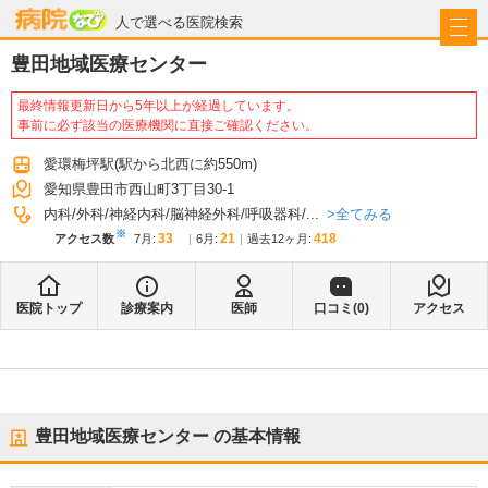
病院なび
人で選べる医院検索
豊田地域医療センター
最終情報更新日から5年以上が経過しています。
事前に必ず該当の医療機関に直接ご確認ください。
愛環梅坪駅
(駅から
北西に約550m
)
愛知県豊田市西山町3丁目30-1
全てみる
内科
外科
神経内科
脳神経外科
呼吸器科
...
※
33
21
418
アクセス数
7月
:
6月
:
過去12ヶ月:
医院トップ
診療案内
医師
口コミ(
0
)
アクセス
豊田地域医療センター
の基本情報