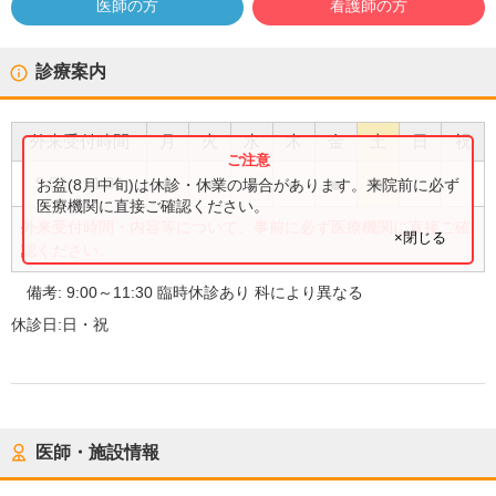
医師の方
看護師の方
診療案内
外来受付時間
月
火
水
木
金
土
日
祝
●
●
●
●
●
●
9:00
〜
11:30
お盆(8月中旬)は休診・休業の場合があります。来院前に必ず
医療機関に直接ご確認ください。
外来受付時間・内容等について、事前に必ず医療機関に直接ご確
×閉じる
認ください。
備考:
9:00～11:30 臨時休診あり 科により異なる
休診日:
日・祝
医師・施設情報