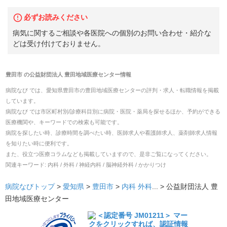
必ずお読みください
病気に関するご相談や各医院への個別のお問い合わせ・紹介な
どは受け付けておりません。
豊田市
の
公益財団法人 豊田地域医療センター
情報
病院なび では、
愛知県
豊田市
の
豊田地域医療センター
の
評判・求人・転職
情報を掲載
しています。
病院なび では市区町村別/診療科目別に病院・医院・薬局を探せるほか、予約ができる
医療機関や、キーワードでの検索も可能です。
病院を探したい時、診療時間を調べたい時、医師求人や看護師求人、薬剤師求人情報
を知りたい時に便利です。
また、役立つ医療コラムなども掲載していますので、是非ご覧になってください。
関連キーワード:
内科 / 外科 / 神経内科 / 脳神経外科 / かかりつけ
病院なびトップ
>
愛知県
>
豊田市
>
内科
外科
... >
公益財団法人 豊
田地域医療センター