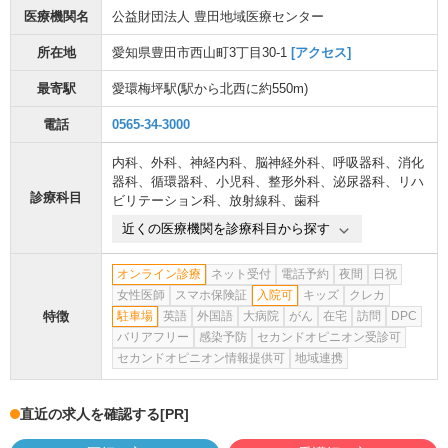
医療機関名
公益財団法人 豊田地域医療センター
所在地
愛知県豊田市西山町3丁目30-1
[アクセス]
最寄駅
愛環梅坪駅
(駅から
北西に約550m
)
電話
0565-34-3000
内科
、
外科
、
神経内科
、
脳神経外科
、
呼吸器科
、
消化
器科
、
循環器科
、
小児科
、
整形外科
、
泌尿器科
、
リハ
診療科目
ビリテーション科
、
放射線科
、
歯科
近くの医療機関を診療科目から探す
オンライン診療
ネット受付
電話予約
夜間
日祝
女性医師
スマホ保険証
入院可
キッズ
クレカ
特徴
駐車場
英語
外国語
大病院
がん
在宅
訪問
DPC
バリアフリー
感染予防
セカンドオピニオン受診可
セカンドオピニオン情報提供可
地域連携
直近の求人を確認する
[PR]