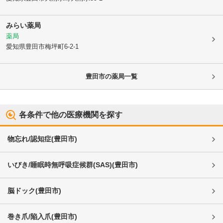
みらい薬局
薬局
愛知県豊田市
梅坪町6-2-1
豊田市
の薬局一覧
各条件で他の医療機関を探す
物忘れ/認知症
(
豊田市
)
いびき/睡眠時無呼吸症候群(SAS)
(
豊田市
)
脳ドック
(
豊田市
)
巻き爪/陥入爪
(
豊田市
)