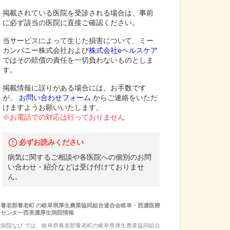
掲載されている医院を受診される場合は、事前
に必ず該当の医院に直接ご確認ください。
当サービスによって生じた損害について、ミー
カンパニー株式会社および
株式会社eヘルスケア
ではその賠償の責任を一切負わないものとしま
す。
掲載情報に誤りがある場合には、お手数です
が、
お問い合わせフォーム
からご連絡をいただ
けますようお願いいたします。
※お電話での対応は行っておりません
必ずお読みください
病気に関するご相談や各医院への個別のお問
い合わせ・紹介などは受け付けておりませ
ん。
養老郡養老町
の
岐阜県厚生農業協同組合連合会岐阜・西濃医療
センター西美濃厚生病院
情報
病院なび では、
岐阜県
養老郡養老町
の
岐阜県厚生農業協同組合