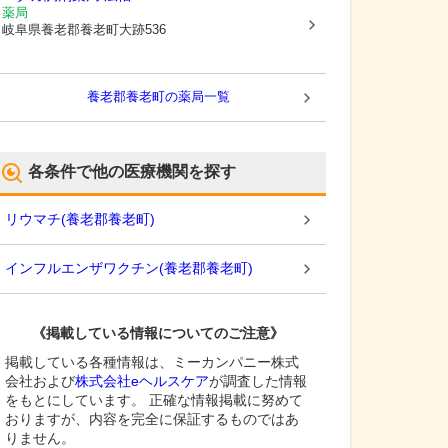
薬局
岐阜県養老郡養老町
大跡536
養老郡養老町
の薬局一覧
各条件で他の医療機関を探す
リウマチ
(
養老郡養老町
)
インフルエンザワクチン
(
養老郡養老町
)
《掲載している情報についてのご注意》
掲載している各種情報は、ミーカンパニー株式
会社および
株式会社eヘルスケア
が調査した情報
をもとにしています。 正確な情報掲載に努めて
おりますが、内容を完全に保証するものではあ
りません。