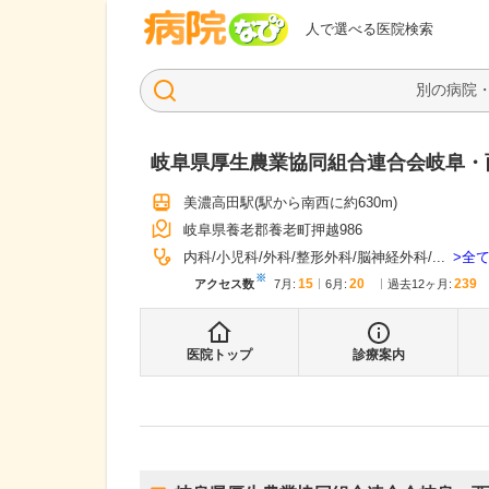
病院なび
人で選べる医院検索
岐阜県厚生農業協同組合連合会岐阜・
美濃高田駅
(駅から
南西に約630m
)
岐阜県養老郡養老町押越986
全
内科
小児科
外科
整形外科
脳神経外科
...
※
15
20
239
アクセス数
7月
:
6月
:
過去12ヶ月:
医院トップ
診療案内