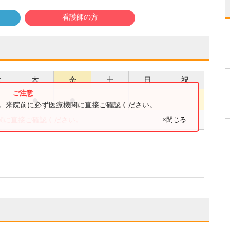
看護師の方
水
木
金
土
日
祝
●
●
●
す。来院前に必ず医療機関に直接ご確認ください。
×閉じる
関に直接ご確認ください。