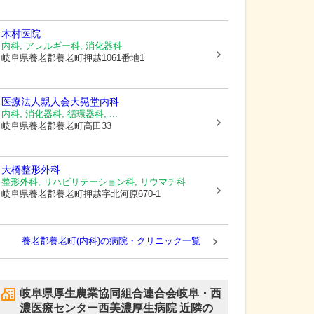
木村医院
内科, アレルギー科, 消化器科
岐阜県養老郡養老町
押越1061番地1
医療法人親人会
大晃堂内科
内科, 消化器科, 循環器科, ...
岐阜県養老郡養老町
高田33
大橋整形外科
整形外科, リハビリテーション科, リウマチ科
岐阜県養老郡養老町
押越字北河原670-1
養老郡養老町(内科)の病院・クリニック一覧
岐阜県厚生農業協同組合連合会岐阜・西
濃医療センター西美濃厚生病院
近隣の