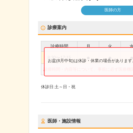
医師の方
診療案内
診療時間
月
火
●
●
8:30
〜
17:15
お盆(8月中旬)は休診・休業の場合がありま
診療時間・内容等について、事前に必ず医療機
休診日:
土～日・祝
医師・施設情報