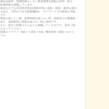
連合会岐阜・西濃医療センター西美濃厚生病院
の
評判・求人・
転職
情報を掲載しています。
病院なび では市区町村別/診療科目別に病院・医院・薬局を探せ
るほか、予約ができる医療機関や、キーワードでの検索も可能
です。
病院を探したい時、診療時間を調べたい時、医師求人や看護師
求人、薬剤師求人情報を知りたい時に便利です。
また、役立つ医療コラムなども掲載していますので、是非ご覧
になってください。
関連キーワード:
内科 / 小児科 / 外科 / 整形外科 / 病院 / かかり
つけ