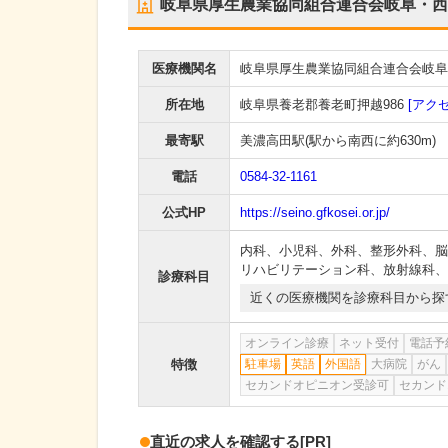
岐阜県厚生農業協同組合連合会岐阜・西
医療機関名
岐阜県厚生農業協同組合連合会岐阜
所在地
岐阜県養老郡養老町押越986
[アクセ
最寄駅
美濃高田駅
(駅から
南西に約630m
)
電話
0584-32-1161
公式HP
https://seino.gfkosei.or.jp/
内科
、
小児科
、
外科
、
整形外科
、
脳
リハビリテーション科
、
放射線科
、
診療科目
近くの医療機関を診療科目から探
オンライン診療
ネット受付
電話予
特徴
駐車場
英語
外国語
大病院
がん
セカンドオピニオン受診可
セカンド
直近の求人を確認する
[PR]