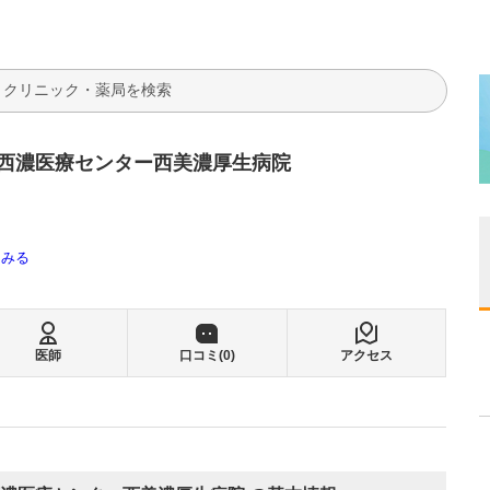
検索
西濃医療センター西美濃厚生病院
てみる
医師
口コミ(
0
)
アクセス