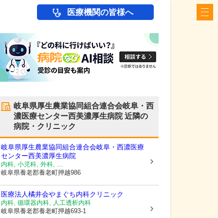
医療機関の皆様へ
岐阜県厚生農業協同組合連合会岐阜・西
濃医療センター西美濃厚生病院
近隣の
病院・クリニック
岐阜県厚生農業協同組合連合会岐阜・西濃医療
センター西美濃厚生病院
内科, 小児科, 外科, ...
岐阜県養老郡養老町
押越986
医療法人橘井会
やまぐち内科クリニック
内科, 循環器内科, 人工透析内科
岐阜県養老郡養老町
押越693-1