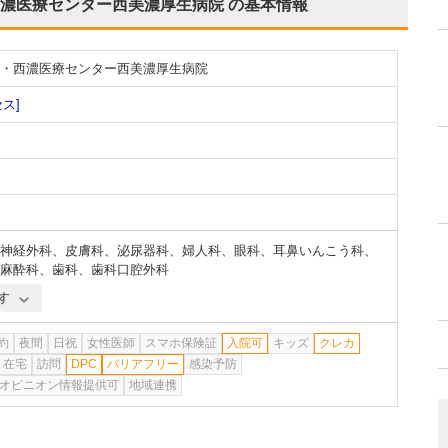
濃医療センター西美濃厚生病院
の基本情報
・西濃医療センター西美濃厚生病院
ス]
神経外科
、
皮膚科
、
泌尿器科
、
婦人科
、
眼科
、
耳鼻いんこう科
、
麻酔科
、
歯科
、
歯科口腔外科
す
約
夜間
日祝
女性医師
スマホ保険証
入院可
キッズ
クレカ
在宅
訪問
DPC
バリアフリー
感染予防
オピニオン情報提供可
地域連携