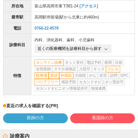
所在地
富山県高岡市東下関1-24
[アクセス]
最寄駅
高岡駅停留場
(駅から
北東に約460m
)
電話
0766-22-8578
内科
、
消化器科
、
歯科
、
小児歯科
診療科目
近くの医療機関を診療科目から探す
オンライン診療
ネット受付
電話予約
夜間
日祝
女性医師
スマホ保険証
入院可
キッズ
クレカ
特徴
駐車場
英語
外国語
大病院
がん
在宅
訪問
DPC
バリアフリー
感染予防
セカンドオピニオン受診可
セカンドオピニオン情報提供可
地域連携
直近の求人を確認する
[PR]
医師の方
看護師の方
診療案内