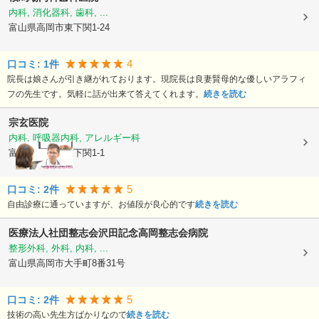
内科, 消化器科, 歯科, ...
富山県高岡市
東下関1-24
4
口コミ:
1
件
院長は娘さんが引き継がれております。現院長は良妻賢母的な優しいアラフィ
フの先生です。気軽に話が出来て答えてくれます。
続きを読む
宗玄医院
内科, 呼吸器内科, アレルギー科
富山県高岡市
東下関1-1
5
口コミ:
2
件
自由診療に通っていますが、お値段が良心的です
続きを読む
医療法人社団整志会沢田記念高岡整志会病院
整形外科, 外科, 内科, ...
富山県高岡市
大手町8番31号
5
口コミ:
2
件
技術の高い先生方ばかりなので
続きを読む