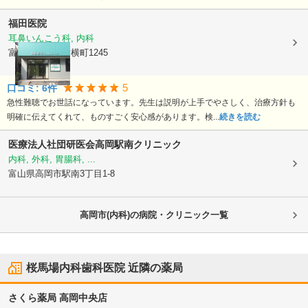
福田医院
耳鼻いんこう科, 内科
富山県高岡市
新横町1245
5
口コミ:
6
件
急性難聴でお世話になっています。先生は説明が上手でやさしく、治療方針も
明確に伝えてくれて、ものすごく安心感があります。検...
続きを読む
医療法人社団研医会
高岡駅南クリニック
内科, 外科, 胃腸科, ...
富山県高岡市
駅南3丁目1-8
高岡市(内科)の病院・クリニック一覧
桜馬場内科歯科医院
近隣の薬局
さくら薬局 高岡中央店