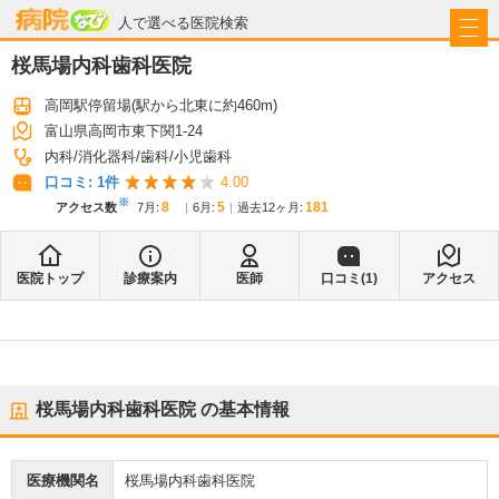
病院なび
人で選べる医院検索
桜馬場内科歯科医院
高岡駅停留場
(駅から
北東に約460m
)
富山県高岡市東下関1-24
内科
消化器科
歯科
小児歯科
口コミ:
1
件
4.00
※
8
5
181
アクセス数
7月
:
6月
:
過去12ヶ月:
医院トップ
診療案内
医師
口コミ(
1
)
アクセス
桜馬場内科歯科医院
の基本情報
医療機関名
桜馬場内科歯科医院