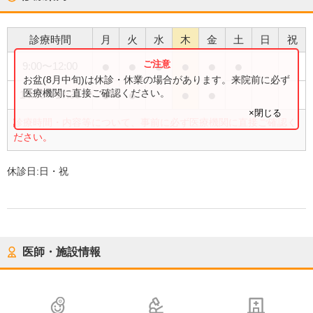
診療時間
月
火
水
木
金
土
日
祝
●
●
●
●
●
●
9:00
〜
12:00
お盆(8月中旬)は休診・休業の場合があります。来院前に必ず
●
●
●
●
医療機関に直接ご確認ください。
14:00
〜
17:30
×閉じる
診療時間・内容等について、事前に必ず医療機関に直接ご確認く
ださい。
休診日:
日・祝
医師・施設情報