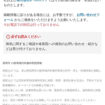
ものとします。
掲載情報に誤りがある場合には、お手数ですが、
お問い合わせフ
ォーム
からご連絡をいただけますようお願いいたします。
※お電話での対応は行っておりません
必ずお読みください
病気に関するご相談や各医院への個別のお問い合わせ・紹介な
どは受け付けておりません。
高岡市
の
桜馬場内科歯科医院
情報
病院なび では、
富山県
高岡市
の
桜馬場内科歯科医院
の
評判・求人・転職
情報を掲載し
ています。
病院なび では市区町村別/診療科目別に病院・医院・薬局を探せるほか、予約ができる
医療機関や、キーワードでの検索も可能です。
病院を探したい時、診療時間を調べたい時、医師求人や看護師求人、薬剤師求人情報
を知りたい時に便利です。
また、役立つ医療コラムなども掲載していますので、是非ご覧になってください。
関連キーワード:
内科 / 消化器科 / 歯科 / 小児歯科 / 医院 / かかりつけ