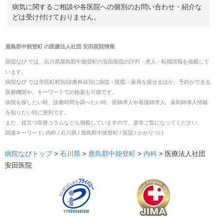
病気に関するご相談や各医院への個別のお問い合わせ・紹介な
どは受け付けておりません。
鹿島郡中能登町
の
医療法人社団 安田医院
情報
病院なび では、
石川県
鹿島郡中能登町
の
安田医院
の
評判・求人・転職
情報を掲載して
います。
病院なび では市区町村別/診療科目別に病院・医院・薬局を探せるほか、予約ができる
医療機関や、キーワードでの検索も可能です。
病院を探したい時、診療時間を調べたい時、医師求人や看護師求人、薬剤師求人情報
を知りたい時に便利です。
また、役立つ医療コラムなども掲載していますので、是非ご覧になってください。
関連キーワード:
内科 / 石川県 / 鹿島郡中能登町 / 医院 / かかりつけ
病院なびトップ
>
石川県
>
鹿島郡中能登町
>
内科
>
医療法人社団
安田医院