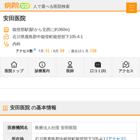
病院なび
人で選べる医院検索
安田医院
能登部駅
(駅から
北西に約360m
)
石川県鹿島郡中能登町能登部下105-4-1
内科
※
31
59
728
アクセス数
7月
:
6月
:
過去12ヶ月:
医院トップ
診療案内
医師
口コミ(
0
)
アクセス
安田医院
の基本情報
医療機関名
医療法人社団 安田医院
所在地
石川県鹿島郡中能登町能登部下105-4-1
[アクセス]