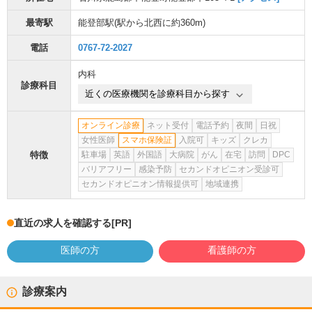
最寄駅
能登部駅
(駅から
北西に約360m
)
電話
0767-72-2027
内科
診療科目
近くの医療機関を診療科目から探す
オンライン診療
ネット受付
電話予約
夜間
日祝
女性医師
スマホ保険証
入院可
キッズ
クレカ
特徴
駐車場
英語
外国語
大病院
がん
在宅
訪問
DPC
バリアフリー
感染予防
セカンドオピニオン受診可
セカンドオピニオン情報提供可
地域連携
直近の求人を確認する
[PR]
医師の方
看護師の方
診療案内