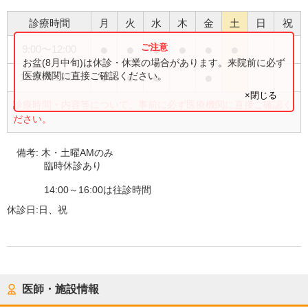
診療時間
月
火
水
木
金
土
日
祝
●
●
●
●
●
●
9:00
〜
12:00
お盆(8月中旬)は休診・休業の場合があります。来院前に必ず
●
●
●
●
医療機関に直接ご確認ください。
16:00
〜
18:00
×閉じる
診療時間・内容等について、事前に必ず医療機関に直接ご確認く
ださい。
備考:
木・土曜AMのみ
臨時休診あり
14:00～16:00は往診時間
休診日:
日、祝
医師・施設情報