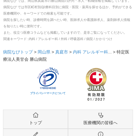
病院なび では、
岡山県
真庭市
の
勝山病院
の
評判・求人・転職
情報を掲載しています。
病院なび では市区町村別/診療科目別に病院・医院・薬局を探せるほか、予約ができる
医療機関や、キーワードでの検索も可能です。
病院を探したい時、診療時間を調べたい時、医師求人や看護師求人、薬剤師求人情報
を知りたい時に便利です。
また、役立つ医療コラムなども掲載していますので、是非ご覧になってください。
関連キーワード:
内科 / アレルギー科 / 外科 / 呼吸器科 / 病院 / かかりつけ
病院なびトップ
>
岡山県
>
真庭市
>
内科
アレルギー科
... >
特定医
療法人美甘会 勝山病院
プライバシーマークについて
トップ
医療機関の皆様へ