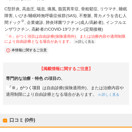
C型肝炎
高血圧
喘息
痛風
脂質異常症
骨粗鬆症
リウマチ
睡眠
障害
いびき/睡眠時無呼吸症候群(SAS)
不整脈
胃カメラを含む人
※
間ドック
企業健診
肺炎球菌ワクチン(成人/高齢者)
インフルエ
ンザワクチン
高齢者のCOVID-19ワクチン(定期接種)
「※」がつく項目は自由診療(保険適用外)、または治療内容や適用制限
により自由診療となる場合があります。
詳しく見る
本情報に関するご注意
【掲載情報に関するご注意】
専門的な治療・特色
の項目の、
「※」がつく項目
は自由診療(保険適用外)、または治療内容や
適用制限により自由診療となる場合があります。
詳しく見る
口コミ (0件)