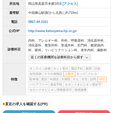
所在地
岡山県真庭市本郷1819
[アクセス]
最寄駅
中国勝山駅
(駅から
北西に約710m
)
電話
0867-44-3161
公式HP
http://www.katsuyama-hp.or.jp/
内科
、
アレルギー科
、
外科
、
呼吸器科
、
消化器外科
、
消化器科
、
整形外科
、
形成外科
、
肛門科
、
糖尿病内
診療科目
科
、
眼科
、
リハビリテーション科
、
老年内科
、
麻酔科
近くの医療機関を診療科目から探す
オンライン診療
ネット受付
電話予約
夜間
日祝
女性医師
スマホ保険証
入院可
キッズ
クレカ
特徴
駐車場
英語
外国語
大病院
がん
在宅
訪問
DPC
バリアフリー
感染予防
セカンドオピニオン受診可
セカンドオピニオン情報提供可
地域連携
直近の求人を確認する
[PR]