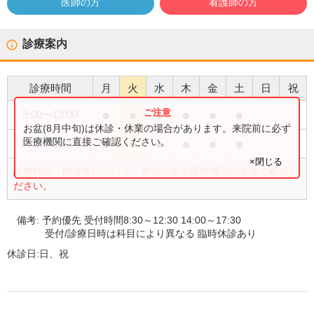
医師の方
看護師の方
診療案内
診療時間
月
火
水
木
金
土
日
祝
●
●
●
●
●
●
9:00
〜
13:00
お盆(8月中旬)は休診・休業の場合があります。来院前に必ず
●
●
●
●
●
●
医療機関に直接ご確認ください。
14:00
〜
18:00
×閉じる
診療時間・内容等について、事前に必ず医療機関に直接ご確認く
ださい。
備考:
予約優先 受付時間8:30～12:30 14:00～17:30
受付/診療日時は科目により異なる 臨時休診あり
休診日:
日、祝