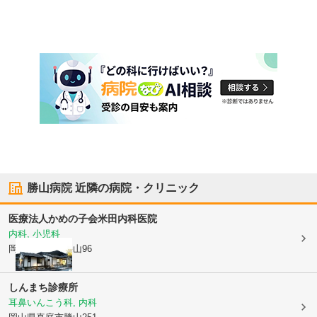
勝山病院
近隣の病院・クリニック
医療法人かめの子会
米田内科医院
内科, 小児科
岡山県真庭市
勝山96
しんまち診療所
耳鼻いんこう科, 内科