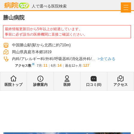
病院なび
人で選べる医院検索
勝山病院
最終情報更新日から5年以上が経過しています。
事前に必ず該当の医療機関に直接ご確認ください。
中国勝山駅
(駅から
北西に約710m
)
岡山県真庭市本郷1819
全てみる
内科
アレルギー科
外科
呼吸器科
消化器外科
...
※
11
14
127
アクセス数
7月
:
6月
:
過去12ヶ月:
医院トップ
診療案内
医師
口コミ(
0
)
アクセス