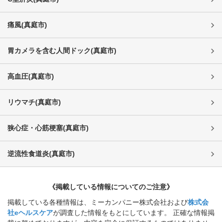
痛風
(
真庭市
)
胃カメラを含む人間ドック
(
真庭市
)
高血圧
(
真庭市
)
リウマチ
(
真庭市
)
狭心症・心筋梗塞
(
真庭市
)
逆流性食道炎
(
真庭市
)
《掲載している情報についてのご注意》
掲載している各種情報は、ミーカンパニー株式会社および
株式会
社eヘルスケア
が調査した情報をもとにしています。 正確な情報掲