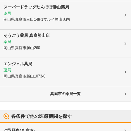
スーパードラッグたんぽぽ勝山薬局
薬局
岡山県真庭市
三田149-1マルイ勝山店内
そうごう薬局 真庭勝山店
薬局
岡山県真庭市
勝山260
エンジェル薬局
薬局
岡山県真庭市
勝山1073-6
真庭市
の薬局一覧
各条件で他の医療機関を探す
C型肝炎
(
真庭市
)