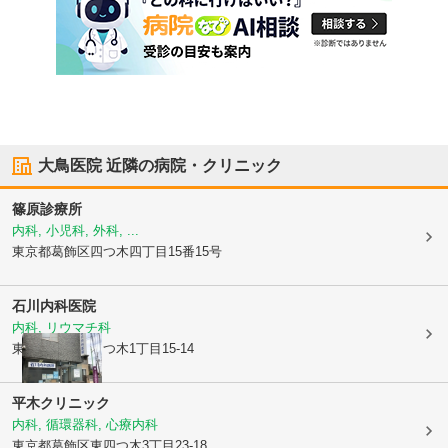
大鳥医院
近隣の病院・クリニック
篠原診療所
内科, 小児科, 外科, ...
東京都葛飾区
四つ木四丁目15番15号
石川内科医院
内科, リウマチ科
東京都葛飾区
四つ木1丁目15-14
平木クリニック
内科, 循環器科, 心療内科
東京都葛飾区
東四つ木3丁目23-18