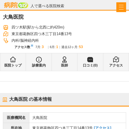
病院なび
人で選べる医院検索
大鳥医院
四ツ木駅
(駅から
北西に約420m
)
東京都葛飾区四つ木三丁目14番13号
内科
脳神経内科
※
3
1
53
アクセス数
7月
:
6月
:
過去12ヶ月:
医院トップ
診療案内
医師
口コミ(
0
)
アクセス
大鳥医院
の基本情報
医療機関名
大鳥医院
所在地
東京都葛飾区四つ木三丁目14番13号
[アクセス]