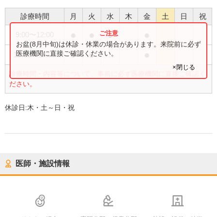
診療時間
月
火
水
木
金
土
日
祝
●
●
●
●
9:00
〜
12:00
お盆(8月中旬)は休診・休業の場合があります。来院前に必ず
●
●
●
医療機関に直接ご確認ください。
16:00
〜
18:00
×閉じる
診療時間・内容等について、事前に必ず医療機関に直接ご確認く
ださい。
休診日:
木・土～日・祝
医師・施設情報