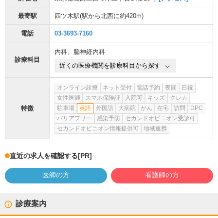
最寄駅
四ツ木駅
(駅から
北西に約420m
)
電話
03-3693-7160
内科
、
脳神経内科
診療科目
近くの医療機関を診療科目から探す
オンライン診療
ネット受付
電話予約
夜間
日祝
女性医師
スマホ保険証
入院可
キッズ
クレカ
特徴
駐車場
英語
外国語
大病院
がん
在宅
訪問
DPC
バリアフリー
感染予防
セカンドオピニオン受診可
セカンドオピニオン情報提供可
地域連携
直近の求人を確認する
[PR]
医師の方
看護師の方
診療案内