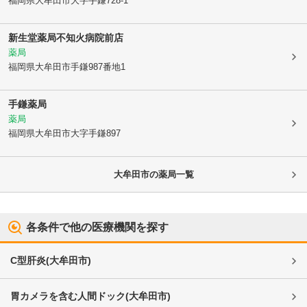
福岡県大牟田市
大字手鎌728-1
新生堂薬局不知火病院前店
薬局
福岡県大牟田市
手鎌987番地1
手鎌薬局
薬局
福岡県大牟田市
大字手鎌897
大牟田市
の薬局一覧
各条件で他の医療機関を探す
C型肝炎
(
大牟田市
)
胃カメラを含む人間ドック
(
大牟田市
)