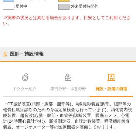
:
受付中
:
外来受付時間外
※実際の状況とは異なる場合があります。目安としてご利用くださ
い。
医師・施設情報
ドクター紹介
専門分野・得意分野
施設・設備の特徴
・CT撮影装置(頭部・胸部・腹部等)、X線撮影装置(胸部、腹部等の
他骨粗鬆症診断のための骨塩定量検査も行っています)、消化管内視
鏡装置、超音波(心臓・腹部・血管等)診断装置、眼底カメラ、心電
計(24時間心電計含む)、脈派測定器、血球計数装置、呼吸機能検査
装置、オージオメーター等の医療機器を装備しております。