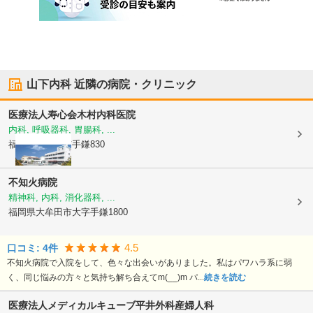
山下内科
近隣の病院・クリニック
医療法人寿心会
木村内科医院
内科, 呼吸器科, 胃腸科, ...
福岡県大牟田市
手鎌830
不知火病院
精神科, 内科, 消化器科, ...
福岡県大牟田市
大字手鎌1800
4.5
口コミ:
4
件
不知火病院で入院をして、色々な出会いがありました。私はパワハラ系に弱
く、同じ悩みの方々と気持ち解ち合えてm(__)m パ...
続きを読む
医療法人メディカルキューブ平井外科産婦人科