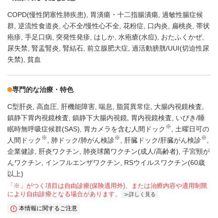
COPD(慢性閉塞性肺疾患)
胃潰瘍・十二指腸潰瘍
過敏性腸症候
群
逆流性食道炎
心不全/慢性心不全
花粉症
口内炎
扁桃炎
帯状
疱疹
手足口病
突発性発疹
はしか
水疱瘡(水痘)
おたふくかぜ
尿失禁
腎盂腎炎
腎結石
前立腺肥大症
過活動膀胱/UUI(切迫性尿
失禁)
貧血
専門的な治療・特色
C型肝炎
高血圧
肝機能障害
喘息
脂質異常症
大腸内視鏡検査
鎮静下胃内視鏡検査
鎮静下大腸内視鏡
胃内視鏡検査
いびき/睡
※
眠時無呼吸症候群(SAS)
胃カメラを含む人間ドック
土曜日可の
※
※
※
人間ドック
肺ドック/肺がん検診
肝臓ドック/肝臓がん検診
企業健診
肝炎ワクチン
肺炎球菌ワクチン(成人/高齢者)
子宮頸が
んワクチン
インフルエンザワクチン
RSウイルスワクチン(60歳
以上)
「※」がつく項目は自由診療(保険適用外)、または治療内容や適用制限
により自由診療となる場合があります。
詳しく見る
本情報に関するご注意