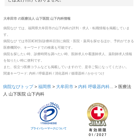
大牟田市
の
医療法人 山下医院 山下内科
情報
病院なび では、
福岡県
大牟田市
の
山下内科
の
評判・求人・転職
情報を掲載していま
す。
病院なび では市区町村別/診療科目別に病院・医院・薬局を探せるほか、予約ができる
医療機関や、キーワードでの検索も可能です。
病院を探したい時、診療時間を調べたい時、医師求人や看護師求人、薬剤師求人情報
を知りたい時に便利です。
また、役立つ医療コラムなども掲載していますので、是非ご覧になってください。
関連キーワード:
内科 / 呼吸器科 / 消化器科 / 循環器科 / かかりつけ
病院なびトップ
>
福岡県
>
大牟田市
>
内科
呼吸器内科
... >
医療法
人 山下医院 山下内科
プライバシーマークについて