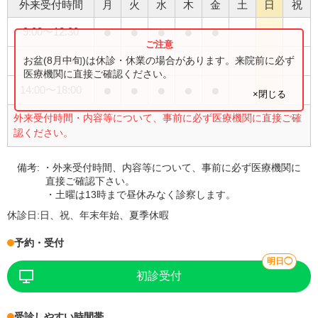
外来受付時間
月
火
水
木
金
土
日
祝
●
●
●
●
●
9:00
〜
12:30
●
お盆(8月中旬)は休診・休業の場合があります。来院前に必ず
9:00
〜
13:00
医療機関に直接ご確認ください。
●
●
●
●
●
14:00
〜
18:00
×閉じる
外来受付時間・内容等について、事前に必ず医療機関に直接ご確
認ください。
備考:
・外来受付時間、内容等について、事前に必ず医療機関に
直接ご確認下さい。
・土曜は13時まで昼休みなく診察します。
休診日:
日、祝、年末年始、夏季休暇
予約・受付
明日◯
初診受付
受診しやすい時間帯