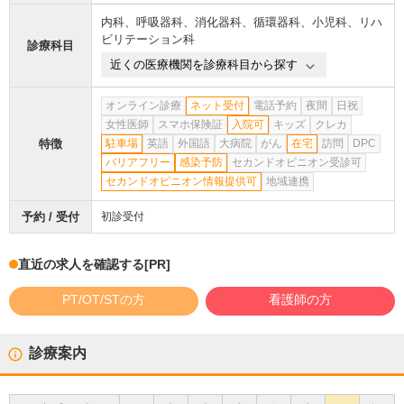
内科
、
呼吸器科
、
消化器科
、
循環器科
、
小児科
、
リハ
ビリテーション科
診療科目
近くの医療機関を診療科目から探す
オンライン診療
ネット受付
電話予約
夜間
日祝
女性医師
スマホ保険証
入院可
キッズ
クレカ
特徴
駐車場
英語
外国語
大病院
がん
在宅
訪問
DPC
バリアフリー
感染予防
セカンドオピニオン受診可
セカンドオピニオン情報提供可
地域連携
予約 / 受付
初診受付
直近の求人を確認する
[PR]
PT/OT/STの方
看護師の方
診療案内