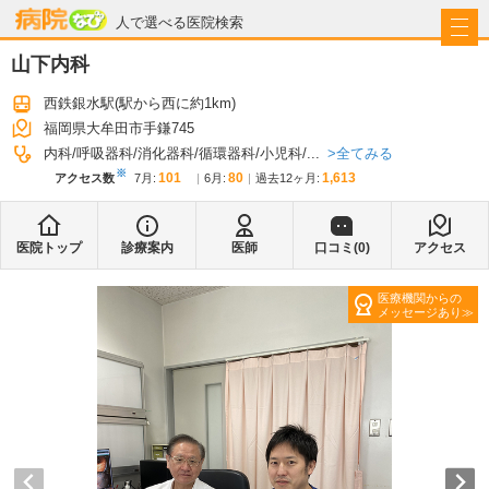
病院なび
人で選べる医院検索
山下内科
西鉄銀水駅
(駅から
西に約1km
)
福岡県大牟田市手鎌745
全てみる
内科
呼吸器科
消化器科
循環器科
小児科
...
※
101
80
1,613
アクセス数
7月
:
6月
:
過去12ヶ月:
医院トップ
診療案内
医師
口コミ(
0
)
アクセス
医療機関からの
メッセージあり