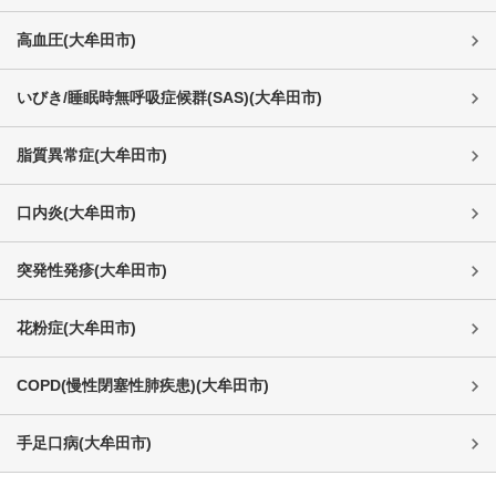
高血圧
(
大牟田市
)
いびき/睡眠時無呼吸症候群(SAS)
(
大牟田市
)
脂質異常症
(
大牟田市
)
口内炎
(
大牟田市
)
突発性発疹
(
大牟田市
)
花粉症
(
大牟田市
)
COPD(慢性閉塞性肺疾患)
(
大牟田市
)
手足口病
(
大牟田市
)