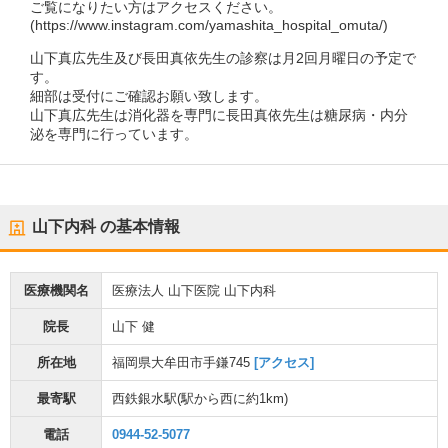
ご覧になりたい方はアクセスください。
(https://www.instagram.com/yamashita_hospital_omuta/)
山下真広先生及び長田真依先生の診察は月2回月曜日の予定で
す。
細部は受付にご確認お願い致します。
山下真広先生は消化器を専門に長田真依先生は糖尿病・内分
泌を専門に行っています。
山下内科
の基本情報
医療機関名
医療法人 山下医院 山下内科
院長
山下 健
所在地
福岡県大牟田市手鎌745
[アクセス]
最寄駅
西鉄銀水駅
(駅から
西に約1km
)
電話
0944-52-5077