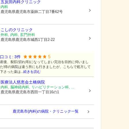
五反田内科クリニック
内科
鹿児島県鹿児島市
薬師二丁目7番62号
こしのクリニック
外科, 内科, 肛門外科
鹿児島県鹿児島市
城西1丁目2-22
5
口コミ:
3
件
産後、裂肛(切れ痔)になってしまい完治を目的に伺いまし
た!痔の病院は違う所にも行きましたが、こちらで処方して
下さった薬は...
続きを読む
医療法人慈恵会土橋病院
内科, 脳神経内科, リハビリテーション科, ...
鹿児島県鹿児島市
西田一丁目16の1
鹿児島市(内科)の病院・クリニック一覧