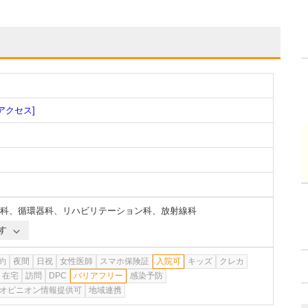
[アクセス]
科
、
循環器科
、
リハビリテーション科
、
放射線科
す
約
夜間
日祝
女性医師
スマホ保険証
入院可
キッズ
クレカ
在宅
訪問
DPC
バリアフリー
感染予防
オピニオン情報提供可
地域連携