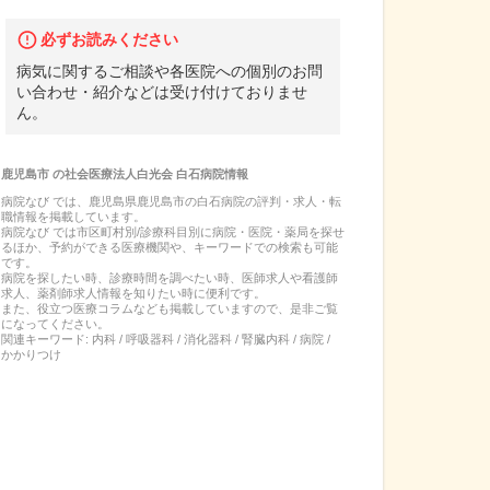
必ずお読みください
病気に関するご相談や各医院への個別のお問
い合わせ・紹介などは受け付けておりませ
ん。
鹿児島市
の
社会医療法人白光会 白石病院
情報
病院なび では、
鹿児島県
鹿児島市
の
白石病院
の
評判・求人・転
職
情報を掲載しています。
病院なび では市区町村別/診療科目別に病院・医院・薬局を探せ
るほか、予約ができる医療機関や、キーワードでの検索も可能
です。
病院を探したい時、診療時間を調べたい時、医師求人や看護師
求人、薬剤師求人情報を知りたい時に便利です。
また、役立つ医療コラムなども掲載していますので、是非ご覧
になってください。
関連キーワード:
内科 / 呼吸器科 / 消化器科 / 腎臓内科 / 病院 /
かかりつけ