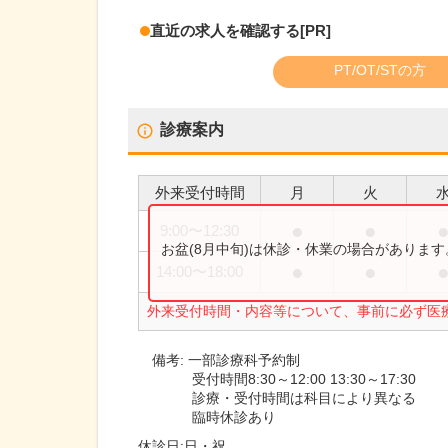
直近の求人を確認する
[PR]
PT/OT/STの方
診療案内
外来受付時間
月
火
●
●
9:00
〜
12:30
お盆(8月中旬)は休診・休業の場合がありま
●
●
14:00
〜
18:00
外来受付時間・内容等について、事前に必ず医
備考:
一部診療科予約制
受付時間8:30～12:00 13:30～17:30
診療・受付時間は科目により異なる
臨時休診あり
休診日:
日・祝