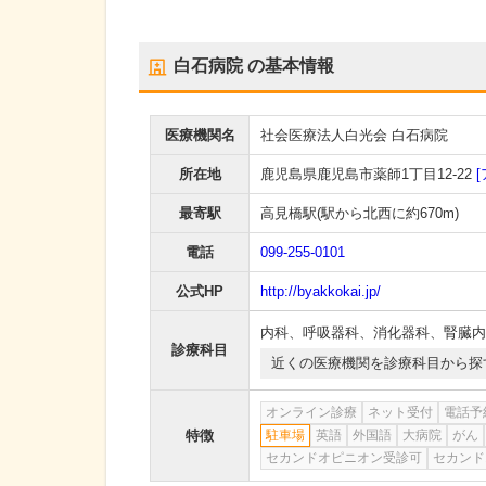
白石病院
の基本情報
医療機関名
社会医療法人白光会 白石病院
所在地
鹿児島県鹿児島市薬師1丁目12-22
最寄駅
高見橋駅
(駅から
北西に約670m
)
電話
099-255-0101
公式HP
http://byakkokai.jp/
内科
、
呼吸器科
、
消化器科
、
腎臓内
診療科目
近くの医療機関を診療科目から探
オンライン診療
ネット受付
電話予
特徴
駐車場
英語
外国語
大病院
がん
セカンドオピニオン受診可
セカンド