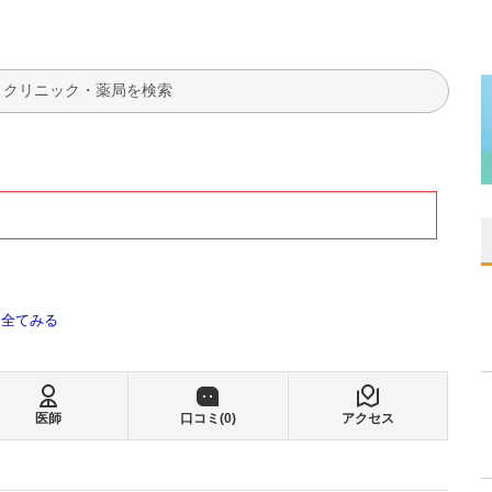
検索
全てみる
医師
口コミ(
0
)
アクセス