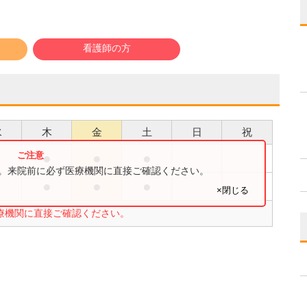
看護師の方
水
木
金
土
日
祝
●
●
●
●
す。来院前に必ず医療機関に直接ご確認ください。
●
●
●
●
×閉じる
療機関に直接ご確認ください。