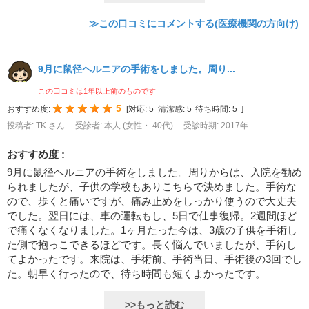
≫この口コミにコメントする(医療機関の方向け)
9月に鼠径ヘルニアの手術をしました。周り...
この口コミは1年以上前のものです
5
おすすめ度:
[
対応:
5
清潔感:
5
待ち時間:
5
]
投稿者: TK さん
受診者: 本人 (女性・ 40代)
受診時期: 2017年
おすすめ度 :
9月に鼠径ヘルニアの手術をしました。周りからは、入院を勧め
られましたが、子供の学校もありこちらで決めました。手術な
ので、歩くと痛いですが、痛み止めをしっかり使うので大丈夫
でした。翌日には、車の運転もし、5日で仕事復帰。2週間ほど
で痛くなくなりました。1ヶ月たった今は、3歳の子供を手術し
た側で抱っこできるほどです。長く悩んでいましたが、手術し
てよかったです。来院は、手術前、手術当日、手術後の3回でし
た。朝早く行ったので、待ち時間も短くよかったです。
>>もっと読む