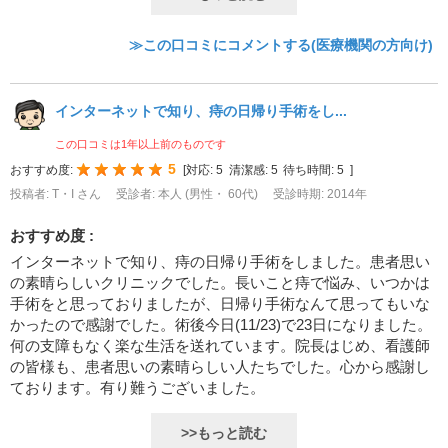
≫この口コミにコメントする(医療機関の方向け)
インターネットで知り、痔の日帰り手術をし...
この口コミは1年以上前のものです
5
おすすめ度:
[
対応:
5
清潔感:
5
待ち時間:
5
]
投稿者: T・I さん
受診者: 本人 (男性・ 60代)
受診時期: 2014年
おすすめ度 :
インターネットで知り、痔の日帰り手術をしました。患者思い
の素晴らしいクリニックでした。長いこと痔で悩み、いつかは
手術をと思っておりましたが、日帰り手術なんて思ってもいな
かったので感謝でした。術後今日(11/23)で23日になりました。
何の支障もなく楽な生活を送れています。院長はじめ、看護師
の皆様も、患者思いの素晴らしい人たちでした。心から感謝し
ております。有り難うございました。
>>もっと読む