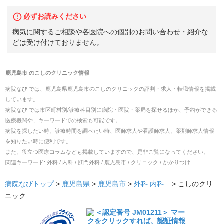
必ずお読みください
病気に関するご相談や各医院への個別のお問い合わせ・紹介な
どは受け付けておりません。
鹿児島市
の
こしのクリニック
情報
病院なび では、
鹿児島県
鹿児島市
の
こしのクリニック
の
評判・求人・転職
情報を掲載
しています。
病院なび では市区町村別/診療科目別に病院・医院・薬局を探せるほか、予約ができる
医療機関や、キーワードでの検索も可能です。
病院を探したい時、診療時間を調べたい時、医師求人や看護師求人、薬剤師求人情報
を知りたい時に便利です。
また、役立つ医療コラムなども掲載していますので、是非ご覧になってください。
関連キーワード:
外科 / 内科 / 肛門外科 / 鹿児島市 / クリニック / かかりつけ
病院なびトップ
>
鹿児島県
>
鹿児島市
>
外科
内科
... >
こしのクリ
ニック