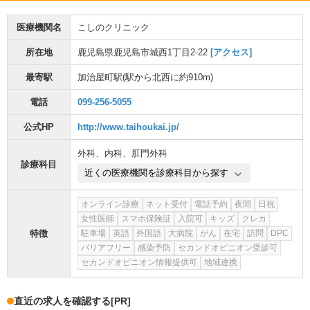
医療機関名
こしのクリニック
所在地
鹿児島県鹿児島市城西1丁目2-22
[アクセス]
最寄駅
加治屋町駅
(駅から
北西に約910m
)
電話
099-256-5055
公式HP
http://www.taihoukai.jp/
外科
、
内科
、
肛門外科
診療科目
近くの医療機関を診療科目から探す
オンライン診療
ネット受付
電話予約
夜間
日祝
女性医師
スマホ保険証
入院可
キッズ
クレカ
特徴
駐車場
英語
外国語
大病院
がん
在宅
訪問
DPC
バリアフリー
感染予防
セカンドオピニオン受診可
セカンドオピニオン情報提供可
地域連携
直近の求人を確認する
[PR]