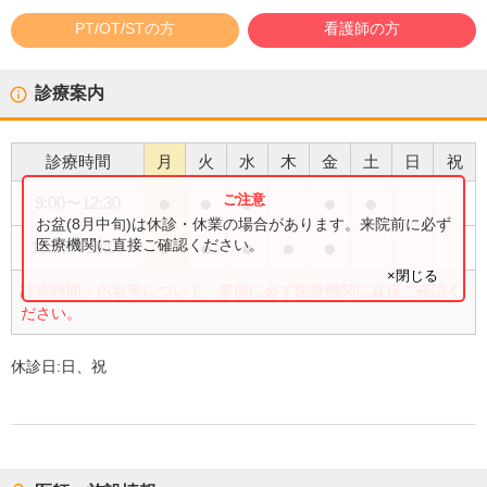
PT/OT/STの方
看護師の方
診療案内
診療時間
月
火
水
木
金
土
日
祝
●
●
●
●
●
9:00
〜
12:30
お盆(8月中旬)は休診・休業の場合があります。来院前に必ず
●
●
●
●
●
医療機関に直接ご確認ください。
15:00
〜
18:00
×閉じる
診療時間・内容等について、事前に必ず医療機関に直接ご確認く
ださい。
休診日:
日、祝