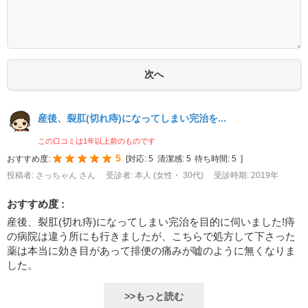
産後、裂肛(切れ痔)になってしまい完治を...
この口コミは1年以上前のものです
5
おすすめ度:
[
対応:
5
清潔感:
5
待ち時間:
5
]
投稿者: さっちゃん さん
受診者: 本人 (女性・ 30代)
受診時期: 2019年
おすすめ度 :
産後、裂肛(切れ痔)になってしまい完治を目的に伺いました!痔
の病院は違う所にも行きましたが、こちらで処方して下さった
薬は本当に効き目があって排便の痛みが嘘のように無くなりま
した。
>>もっと読む