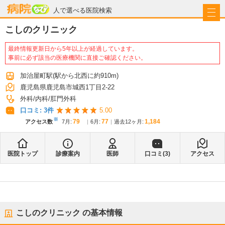
病院なび
人で選べる医院検索
こしのクリニック
最終情報更新日から5年以上が経過しています。
事前に必ず該当の医療機関に直接ご確認ください。
加治屋町駅
(駅から
北西に約910m
)
鹿児島県鹿児島市城西1丁目2-22
外科
内科
肛門外科
口コミ:
3
件
5.00
※
79
77
1,184
アクセス数
7月
:
6月
:
過去12ヶ月:
医院トップ
診療案内
医師
口コミ(
3
)
アクセス
こしのクリニック
の基本情報