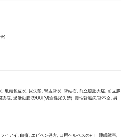
会)
炎
亀頭包皮炎
尿失禁
腎盂腎炎
腎結石
前立腺肥大症
前立腺
感染症
過活動膀胱/UUI(切迫性尿失禁)
慢性腎臓病/腎不全
男
ドライアイ
白癬
エピペン処方
口唇ヘルペスのPIT
睡眠障害