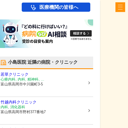
医療機関の皆様へ
小島医院
近隣の病院・クリニック
若草クリニック
心療内科, 内科, 精神科, ...
富山県高岡市
中川園町3-5
竹越内科クリニック
内科, 消化器科
富山県高岡市
野村377番地7