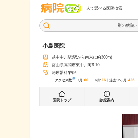
病院なび
人で選べる医院検索
小島医院
越中中川駅
(駅から
南東に約300m
)
富山県高岡市東中川町6-10
泌尿器科
内科
※
60
16
426
アクセス数
7月
:
6月
:
過去12ヶ月:
医院トップ
診療案内