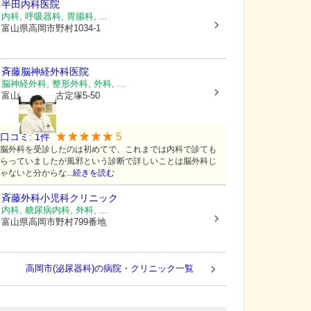
半田内科医院
内科, 呼吸器科, 胃腸科, ...
富山県高岡市
野村1034-1
斉藤脳神経外科医院
脳神経外科, 整形外科, 外科, ...
富山県高岡市
古定塚5-50
5
口コミ:
1
件
脳外科を受診したのは初めてで、これまでは内科で診ても
らっていましたが風邪という診断で詳しいことは脳外科じ
ゃないと分からな...
続きを読む
斉藤外科小児科クリニック
内科, 糖尿病内科, 外科, ...
富山県高岡市
野村799番地
高岡市(泌尿器科)の病院・クリニック一覧