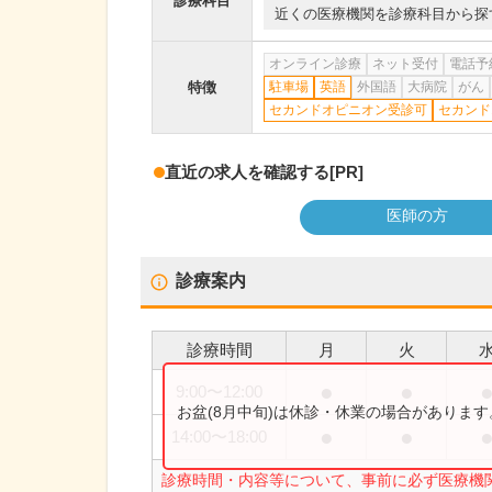
診療科目
近くの医療機関を診療科目から探
オンライン診療
ネット受付
電話予
特徴
駐車場
英語
外国語
大病院
がん
セカンドオピニオン受診可
セカンド
直近の求人を確認する
[PR]
医師の方
診療案内
診療時間
月
火
●
●
9:00
〜
12:00
お盆(8月中旬)は休診・休業の場合がありま
●
●
14:00
〜
18:00
診療時間・内容等について、事前に必ず医療機