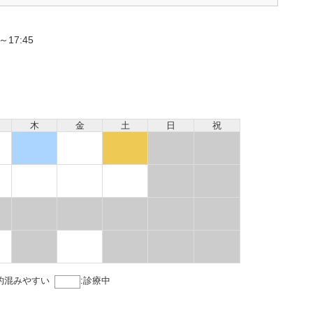
17:45
木
金
土
日
祝
的混みやすい
:
診療中