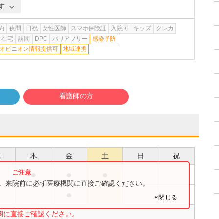
す
約
夜間
日祝
女性医師
スマホ保険証
入院可
キッズ
クレカ
在宅
訪問
DPC
バリアフリー
感染予防
オピニオン情報提供可
地域連携
看護師の方
水
木
金
土
日
祝
●
●
●
●
す。来院前に必ず医療機関に直接ご確認ください。
●
●
×閉じる
関に直接ご確認ください。