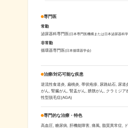
専門医
常勤
泌尿器科専門医
(日本専門医機構または日本泌尿器科学
非常勤
循環器専門医
(日本循環器学会)
治療/対応可能な疾患
逆流性食道炎
扁桃炎
帯状疱疹
尿路結石
尿道
がん
腎臓がん
腎盂がん
膀胱がん
クラミジア
性型脱毛症(AGA)
専門的な治療・特色
高血圧
糖尿病
肝機能障害
痛風
脂質異常症