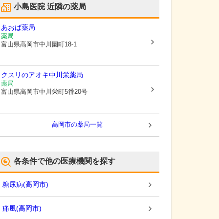
小島医院
近隣の薬局
あおば薬局
薬局
富山県高岡市
中川園町18-1
クスリのアオキ中川栄薬局
薬局
富山県高岡市
中川栄町5番20号
高岡市
の薬局一覧
各条件で他の医療機関を探す
糖尿病
(
高岡市
)
痛風
(
高岡市
)