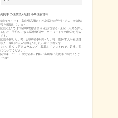
高岡市
の
医療法人社団 小島医院
情報
病院なび では、
富山県
高岡市
の
小島医院
の
評判・求人・転職
情
報を掲載しています。
病院なび では市区町村別/診療科目別に病院・医院・薬局を探せ
るほか、予約ができる医療機関や、キーワードでの検索も可能
です。
病院を探したい時、診療時間を調べたい時、医師求人や看護師
求人、薬剤師求人情報を知りたい時に便利です。
また、役立つ医療コラムなども掲載していますので、是非ご覧
になってください。
関連キーワード:
泌尿器科 / 内科 / 富山県 / 高岡市 / 医院 / かか
りつけ