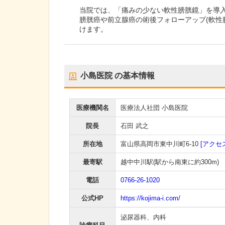
当院では、「痛みの少ない軟性膀胱鏡」を導
膀胱癌や前立腺癌の術後フォローアップ(軟性
けます。
小島医院
の基本情報
医療機関名
医療法人社団 小島医院
院長
石田 武之
所在地
富山県高岡市東中川町6-10
[アクセ
最寄駅
越中中川駅
(駅から
南東に約300m
)
電話
0766-26-1020
公式HP
https://kojima-i.com/
泌尿器科
、
内科