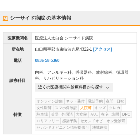
シーサイド病院
の基本情報
医療機関名
医療法人太白会 シーサイド病院
所在地
山口県宇部市東岐波丸尾4322-1
[アクセス]
電話
0836-58-5360
内科
、
アレルギー科
、
呼吸器科
、
放射線科
、
循環器
科
、
リハビリテーション科
診療科目
近くの医療機関を診療科目から探す
オンライン診療
ネット受付
電話予約
夜間
日祝
女性医師
スマホ保険証
入院可
キッズ
クレカ
特徴
駐車場
英語
外国語
大病院
がん
在宅
訪問
DPC
バリアフリー
感染予防
セカンドオピニオン受診可
セカンドオピニオン情報提供可
地域連携