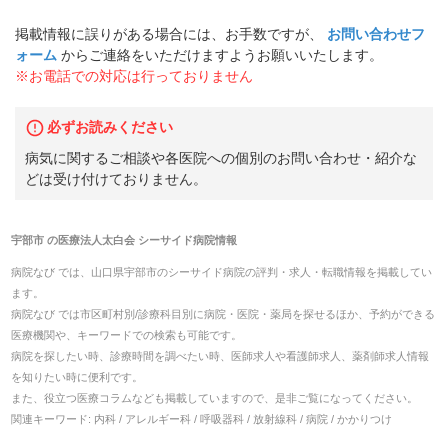
掲載情報に誤りがある場合には、お手数ですが、
お問い合わせフ
ォーム
からご連絡をいただけますようお願いいたします。
※お電話での対応は行っておりません
必ずお読みください
病気に関するご相談や各医院への個別のお問い合わせ・紹介な
どは受け付けておりません。
宇部市
の
医療法人太白会 シーサイド病院
情報
病院なび では、
山口県
宇部市
の
シーサイド病院
の
評判・求人・転職
情報を掲載してい
ます。
病院なび では市区町村別/診療科目別に病院・医院・薬局を探せるほか、予約ができる
医療機関や、キーワードでの検索も可能です。
病院を探したい時、診療時間を調べたい時、医師求人や看護師求人、薬剤師求人情報
を知りたい時に便利です。
また、役立つ医療コラムなども掲載していますので、是非ご覧になってください。
関連キーワード:
内科 / アレルギー科 / 呼吸器科 / 放射線科 / 病院 / かかりつけ