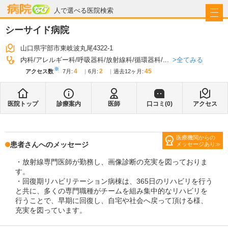
病院なび
人で選べる医院検索
シーサイド病院
山口県宇部市東岐波丸尾4322-1
全てみる
内科
アレルギー科
呼吸器科
放射線科
循環器科
...
※
4
2
45
アクセス数
7月
:
6月
:
過去12ヶ月:
医院トップ
診療案内
医師
口コミ(
0
)
アクセス
医療機関からの
患者さんへのメッセージ
メッセージあり
・放射線専門医師が勤務し、画像診断の充実を図っておりま
す。
・回復期リハビリテーション病棟は、365日のリハビリを行う
と共に、多くの専門職種がチームを組み集中的なリハビリを
行うことで、早期に回復し、自宅や社会へ戻って頂ける様、
充実を図っています。