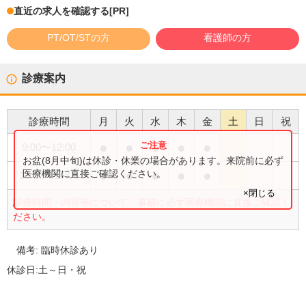
直近の求人を確認する
[PR]
PT/OT/STの方
看護師の方
診療案内
診療時間
月
火
水
木
金
土
日
祝
●
●
●
●
●
9:00
〜
12:00
お盆(8月中旬)は休診・休業の場合があります。来院前に必ず
●
●
●
●
●
医療機関に直接ご確認ください。
13:00
〜
17:00
×閉じる
診療時間・内容等について、事前に必ず医療機関に直接ご確認く
ださい。
備考:
臨時休診あり
休診日:
土～日・祝