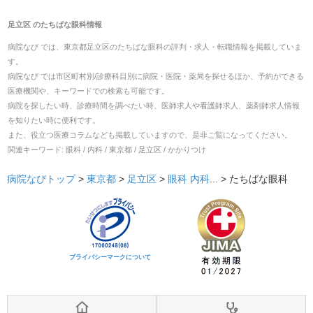
足立区
の
たちばな眼科
情報
病院なび では、
東京都
足立区
の
たちばな眼科
の
評判・求人・転職
情報を掲載していま
す。
病院なび では市区町村別/診療科目別に病院・医院・薬局を探せるほか、予約ができる
医療機関や、キーワードでの検索も可能です。
病院を探したい時、診療時間を調べたい時、医師求人や看護師求人、薬剤師求人情報
を知りたい時に便利です。
また、役立つ医療コラムなども掲載していますので、是非ご覧になってください。
関連キーワード:
眼科 / 内科 / 東京都 / 足立区 / かかりつけ
病院なびトップ
>
東京都
>
足立区
>
眼科
内科
... >
たちばな眼科
プライバシーマークについて