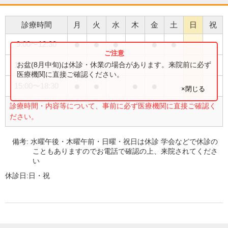
診療時間
月
火
水
木
金
土
日
祝
●
●
●
●
●
9:00
〜
12:30
●
お盆(8月中旬)は休診・休業の場合があります。来院前に必ず
15:00
〜
17:00
医療機関に直接ご確認ください。
●
●
●
●
15:00
〜
18:30
×閉じる
診療時間・内容等について、事前に必ず医療機関に直接ご確認く
ださい。
備考:
水曜午後・木曜午前・日曜・祝日は休診 学会などで休診の
こともありますのでお電話で確認の上、来院されてくださ
い
休診日:
日・祝