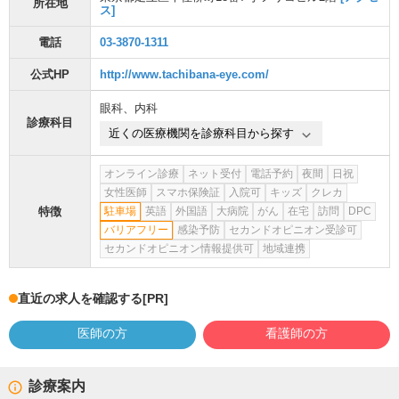
所在地
ス]
電話
03-3870-1311
公式HP
http://www.tachibana-eye.com/
眼科
、
内科
診療科目
近くの医療機関を診療科目から探す
オンライン診療
ネット受付
電話予約
夜間
日祝
女性医師
スマホ保険証
入院可
キッズ
クレカ
特徴
駐車場
英語
外国語
大病院
がん
在宅
訪問
DPC
バリアフリー
感染予防
セカンドオピニオン受診可
セカンドオピニオン情報提供可
地域連携
直近の求人を確認する
[PR]
医師の方
看護師の方
診療案内