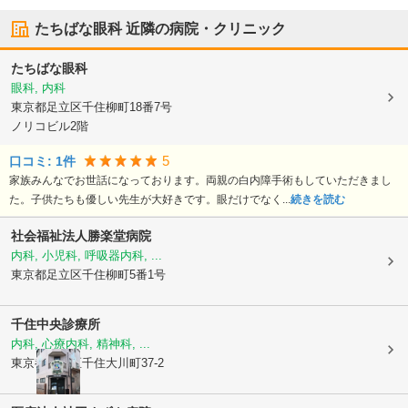
たちばな眼科
近隣の病院・クリニック
たちばな眼科
眼科, 内科
東京都足立区
千住柳町18番7号
ノリコビル2階
5
口コミ:
1
件
家族みんなでお世話になっております。両親の白内障手術もしていただきまし
た。子供たちも優しい先生が大好きです。眼だけでなく...
続きを読む
社会福祉法人勝楽堂病院
内科, 小児科, 呼吸器内科, ...
東京都足立区
千住柳町5番1号
千住中央診療所
内科, 心療内科, 精神科, ...
東京都足立区
千住大川町37-2