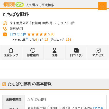
病院なび
人で選べる医院検索
たちばな眼科
東京都足立区千住柳町18番7号 ノリコビル2階
眼科
内科
口コミ:
1
件
5.00
※
6
17
154
アクセス数
7月
:
6月
:
過去12ヶ月:
医院トップ
診療案内
医師
口コミ(
1
)
アクセス
たちばな眼科
の基本情報
医療機関名
たちばな眼科
東京都足立区千住柳町18番7号 ノリコビル2階
[アクセ