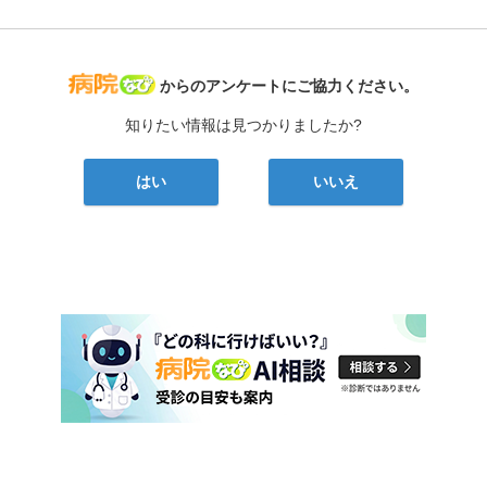
病院なび
からのアンケートにご協力ください。
知りたい情報は見つかりましたか?
はい
いいえ