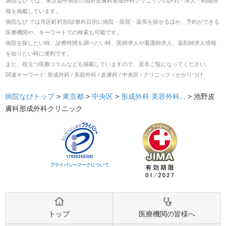
病院なび では、
東京都
中央区
の
池野皮膚科形成外科クリニック
の
評判・求人・転職
情
報を掲載しています。
病院なび では市区町村別/診療科目別に病院・医院・薬局を探せるほか、予約ができる
医療機関や、キーワードでの検索も可能です。
病院を探したい時、診療時間を調べたい時、医師求人や看護師求人、薬剤師求人情報
を知りたい時に便利です。
また、役立つ医療コラムなども掲載していますので、是非ご覧になってください。
関連キーワード:
形成外科 / 美容外科 / 皮膚科 / 中央区 / クリニック / かかりつけ
病院なびトップ
>
東京都
>
中央区
>
形成外科
美容外科
... >
池野皮
膚科形成外科クリニック
プライバシーマークについて
トップ
医療機関の皆様へ