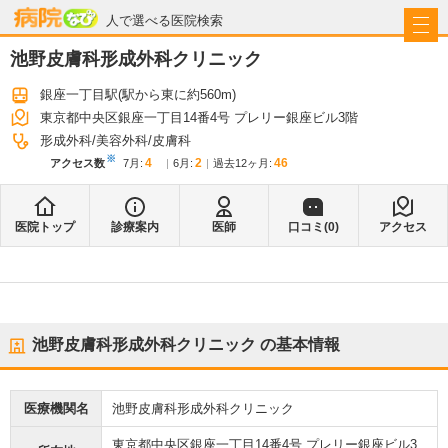
病院なび
人で選べる医院検索
池野皮膚科形成外科クリニック
銀座一丁目駅
(駅から
東に約560m
)
東京都中央区銀座一丁目14番4号 プレリー銀座ビル3階
形成外科
美容外科
皮膚科
※
4
2
46
アクセス数
7月
:
6月
:
過去12ヶ月:
医院トップ
診療案内
医師
口コミ(
0
)
アクセス
池野皮膚科形成外科クリニック
の基本情報
医療機関名
池野皮膚科形成外科クリニック
東京都中央区銀座一丁目14番4号 プレリー銀座ビル3