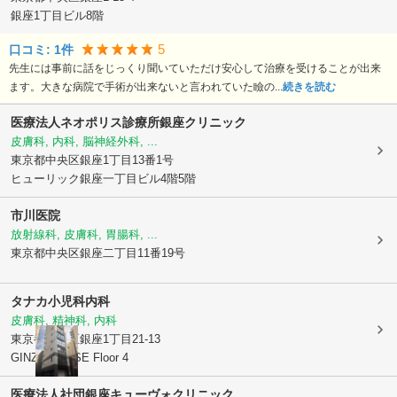
銀座1丁目ビル8階
5
口コミ:
1
件
先生には事前に話をじっくり聞いていただけ安心して治療を受けることが出来
ます。大きな病院で手術が出来ないと言われていた瞼の...
続きを読む
医療法人ネオポリス診療所銀座クリニック
皮膚科, 内科, 脳神経外科, ...
東京都中央区
銀座1丁目13番1号
ヒューリック銀座一丁目ビル4階5階
市川医院
放射線科, 皮膚科, 胃腸科, ...
東京都中央区
銀座二丁目11番19号
タナカ小児科内科
皮膚科, 精神科, 内科
東京都中央区
銀座1丁目21-13
GINZA HOUSE Floor 4
医療法人社団銀座キューヴォクリニック