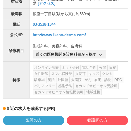
所在地
階
[アクセス]
最寄駅
銀座一丁目駅
(駅から
東に約560m
)
電話
03-3538-1344
公式HP
http://www.ikeno-derma.com/
形成外科
、
美容外科
、
皮膚科
診療科目
近くの医療機関を診療科目から探す
オンライン診療
ネット受付
電話予約
夜間
日祝
女性医師
スマホ保険証
入院可
キッズ
クレカ
特徴
駐車場
英語
外国語
大病院
がん
在宅
訪問
DPC
バリアフリー
感染予防
セカンドオピニオン受診可
セカンドオピニオン情報提供可
地域連携
直近の求人を確認する
[PR]
医師の方
看護師の方