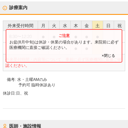
診療案内
外来受付時間
月
火
水
木
金
土
日
祝
●
●
●
●
●
●
8:30
〜
12:20
お盆(8月中旬)は休診・休業の場合があります。来院前に必ず
●
●
●
●
医療機関に直接ご確認ください。
14:30
〜
17:50
×閉じる
外来受付時間・内容等について、事前に必ず医療機関に直接ご確
認ください。
備考:
水・土曜AMのみ
予約可 臨時休診あり
休診日:
日、祝
医師・施設情報