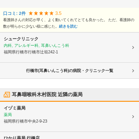
3.5
口コミ:
2
件
看護師さんの対応が早く、よく動いてくれてとても良かった。 ただ、看護師の
数が明らかに少ない様に感じた。
続きを読む
シュークリニック
内科, アレルギー科, 耳鼻いんこう科
福岡県行橋市
行橋市辻垣242-1
行橋市(耳鼻いんこう科)の病院・クリニック一覧
耳鼻咽喉科木村医院
近隣の薬局
イヅミ薬局
薬局
福岡県行橋市
中央2-9-23
ひかり薬局 行橋店