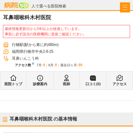
病院なび
人で選べる医院検索
耳鼻咽喉科木村医院
最終情報更新日から5年以上が経過しています。
事前に必ず該当の医療機関に直接ご確認ください。
行橋駅
(駅から
東に約480m
)
福岡県行橋市中央2-8-25
耳鼻いんこう科
※
8
8
86
アクセス数
7月
:
6月
:
過去12ヶ月:
医院トップ
診療案内
医師
口コミ(
0
)
アクセス
耳鼻咽喉科木村医院
の基本情報