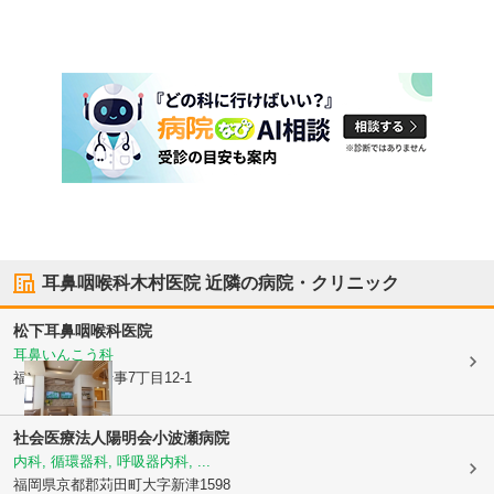
耳鼻咽喉科木村医院
近隣の病院・クリニック
松下耳鼻咽喉科医院
耳鼻いんこう科
福岡県行橋市
行事7丁目12-1
社会医療法人陽明会小波瀬病院
内科, 循環器科, 呼吸器内科, ...
福岡県京都郡苅田町
大字新津1598