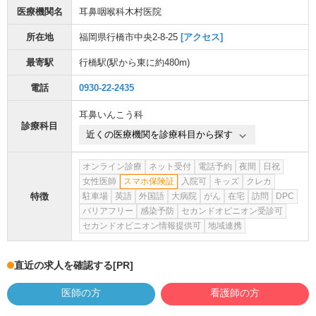
医療機関名
耳鼻咽喉科木村医院
所在地
福岡県行橋市中央2-8-25
[アクセス]
最寄駅
行橋駅
(駅から
東に約480m
)
電話
0930-22-2435
耳鼻いんこう科
診療科目
近くの医療機関を診療科目から探す
オンライン診療
ネット受付
電話予約
夜間
日祝
女性医師
スマホ保険証
入院可
キッズ
クレカ
特徴
駐車場
英語
外国語
大病院
がん
在宅
訪問
DPC
バリアフリー
感染予防
セカンドオピニオン受診可
セカンドオピニオン情報提供可
地域連携
直近の求人を確認する
[PR]
医師の方
看護師の方