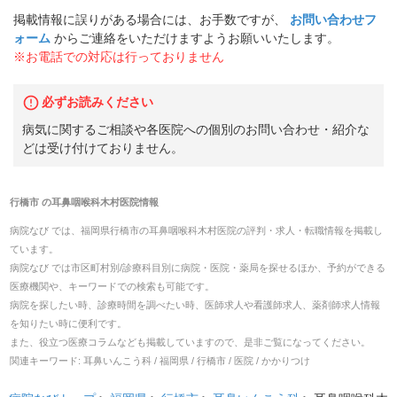
掲載情報に誤りがある場合には、お手数ですが、
お問い合わせフ
ォーム
からご連絡をいただけますようお願いいたします。
※お電話での対応は行っておりません
必ずお読みください
病気に関するご相談や各医院への個別のお問い合わせ・紹介な
どは受け付けておりません。
行橋市
の
耳鼻咽喉科木村医院
情報
病院なび では、
福岡県
行橋市
の
耳鼻咽喉科木村医院
の
評判・求人・転職
情報を掲載し
ています。
病院なび では市区町村別/診療科目別に病院・医院・薬局を探せるほか、予約ができる
医療機関や、キーワードでの検索も可能です。
病院を探したい時、診療時間を調べたい時、医師求人や看護師求人、薬剤師求人情報
を知りたい時に便利です。
また、役立つ医療コラムなども掲載していますので、是非ご覧になってください。
関連キーワード:
耳鼻いんこう科 / 福岡県 / 行橋市 / 医院 / かかりつけ