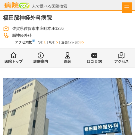
病院なび
人で選べる医院検索
福田脳神経外科病院
佐賀県佐賀市本庄町本庄1236
脳神経外科
※
1
5
85
アクセス数
7月
:
6月
:
過去12ヶ月:
医院トップ
診療案内
医師
口コミ(
0
)
アクセス