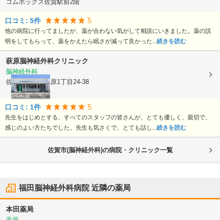
コムボックス佐賀駅前2階
5
口コミ:
5
件
他の病院に行ってましたが、薬が合わない気がして相談にいきました。薬の説
明をしてもらって、薬をかえたら眠さが減って良かった...
続きを読む
萩原脳神経外科クリニック
脳神経外科
佐賀県佐賀市
木原1丁目24-38
5
口コミ:
1
件
先生をはじめとする、すべてのスタッフの皆さんが、とても優しく、親切で、
感じのよい方たちでした。先生も気さくで、とても話し...
続きを読む
佐賀市(脳神経外科)の病院・クリニック一覧
福田脳神経外科病院
近隣の薬局
本田薬局
薬局