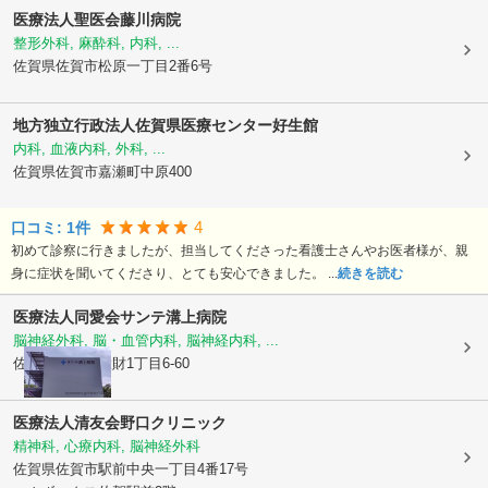
医療法人聖医会藤川病院
整形外科, 麻酔科, 内科, ...
佐賀県佐賀市
松原一丁目2番6号
地方独立行政法人
佐賀県医療センター好生館
内科, 血液内科, 外科, ...
佐賀県佐賀市
嘉瀬町中原400
4
口コミ:
1
件
初めて診察に行きましたが、担当してくださった看護士さんやお医者様が、親
身に症状を聞いてくださり、とても安心できました。 ...
続きを読む
医療法人同愛会
サンテ溝上病院
脳神経外科, 脳・血管内科, 脳神経内科, ...
佐賀県佐賀市
大財1丁目6-60
医療法人清友会
野口クリニック
精神科, 心療内科, 脳神経外科
佐賀県佐賀市
駅前中央一丁目4番17号