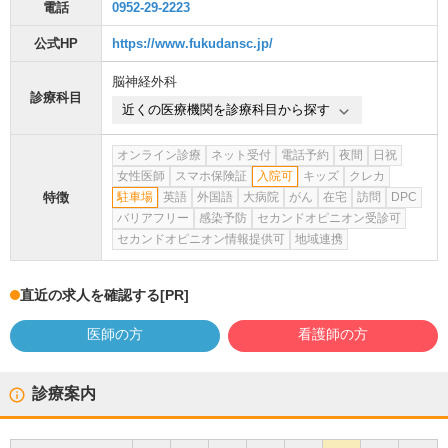
電話
0952-29-2223
公式HP
https://www.fukudansc.jp/
脳神経外科
診療科目
近くの医療機関を診療科目から探す
オンライン診療
ネット受付
電話予約
夜間
日祝
女性医師
スマホ保険証
入院可
キッズ
クレカ
特徴
駐車場
英語
外国語
大病院
がん
在宅
訪問
DPC
バリアフリー
感染予防
セカンドオピニオン受診可
セカンドオピニオン情報提供可
地域連携
直近の求人を確認する
[PR]
医師の方
看護師の方
診療案内