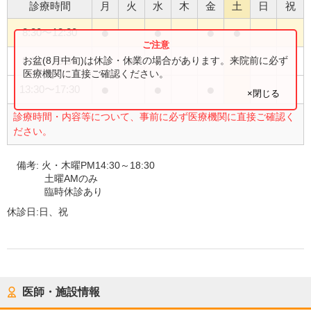
診療時間
月
火
水
木
金
土
日
祝
●
●
●
●
8:30
〜
12:30
●
●
お盆(8月中旬)は休診・休業の場合があります。来院前に必ず
8:30
〜
18:30
医療機関に直接ご確認ください。
●
●
●
13:30
〜
17:30
×閉じる
診療時間・内容等について、事前に必ず医療機関に直接ご確認く
ださい。
備考:
火・木曜PM14:30～18:30
土曜AMのみ
臨時休診あり
休診日:
日、祝
医師・施設情報