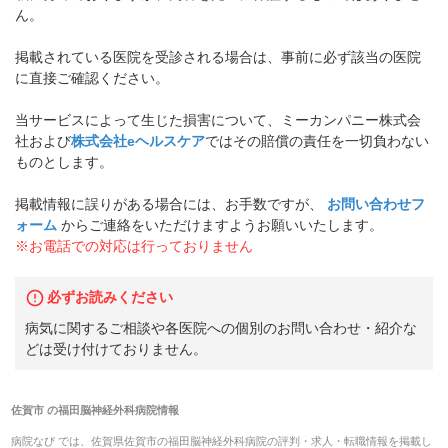
ん。
掲載されている医院を受診される場合は、事前に必ず該当の医院
に直接ご確認ください。
当サービスによって生じた損害について、ミーカンパニー株式会
社および
株式会社eヘルスケア
ではその賠償の責任を一切負わない
ものとします。
掲載情報に誤りがある場合には、お手数ですが、
お問い合わせフ
ォーム
からご連絡をいただけますようお願いいたします。
※お電話での対応は行っておりません
必ずお読みください
病気に関するご相談や各医院への個別のお問い合わせ・紹介な
どは受け付けておりません。
佐賀市
の
福田脳神経外科病院
情報
病院なび では、
佐賀県
佐賀市
の
福田脳神経外科病院
の
評判・求人・転職
情報を掲載し