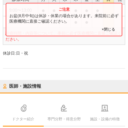
●
●
●
●
●
●
9:00
〜
13:00
お盆(8月中旬)は休診・休業の場合があります。来院前に必ず
●
●
●
●
●
医療機関に直接ご確認ください。
14:00
〜
18:00
×閉じる
診療時間・内容等について、事前に必ず医療機関に直接ご確認く
ださい。
休診日:
日・祝
医師・施設情報
ドクター紹介
専門分野・得意分野
施設・設備の特徴