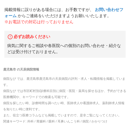
掲載情報に誤りがある場合には、お手数ですが、
お問い合わせフ
ォーム
からご連絡をいただけますようお願いいたします。
※お電話での対応は行っておりません
必ずお読みください
病気に関するご相談や各医院への個別のお問い合わせ・紹介な
どは受け付けておりません。
鹿児島市
の
天辰病院
情報
病院なび では、
鹿児島県
鹿児島市
の
天辰病院
の
評判・求人・転職
情報を掲載していま
す。
病院なび では市区町村別/診療科目別に病院・医院・薬局を探せるほか、予約ができる
医療機関や、キーワードでの検索も可能です。
病院を探したい時、診療時間を調べたい時、医師求人や看護師求人、薬剤師求人情報
を知りたい時に便利です。
また、役立つ医療コラムなども掲載していますので、是非ご覧になってください。
関連キーワード:
外科 / 胃腸科 / 眼科 / 耳鼻いんこう科 / 病院 / かかりつけ