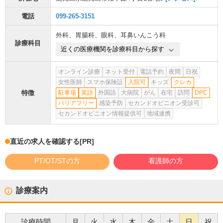
電話
099-265-3151
外科
、
胃腸科
、
眼科
、
耳鼻いんこう科
診療科目
近くの医療機関を診療科目から探す
オンライン診療
ネット受付
電話予約
夜間
日祝
女性医師
スマホ保険証
入院可
キッズ
クレカ
特徴
駐車場
英語
外国語
大病院
がん
在宅
訪問
DPC
バリアフリー
感染予防
セカンドオピニオン受診可
セカンドオピニオン情報提供可
地域連携
直近の求人を確認する
[PR]
PT/OT/STの方
看護師の方
診療案内
診療時間
月
火
水
木
金
土
日
祝