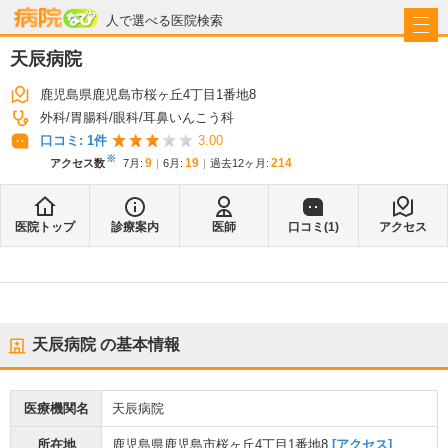
病院なび
人で選べる医院検索
天辰病院
鹿児島県鹿児島市桜ヶ丘4丁目1番地8
外科
胃腸科
眼科
耳鼻いんこう科
口コミ:
1
件
3.00
※
9
19
214
アクセス数
7月
:
6月
:
過去12ヶ月:
医院トップ
診療案内
医師
口コミ(
1
)
アクセス
天辰病院
の基本情報
医療機関名
天辰病院
所在地
鹿児島県鹿児島市桜ヶ丘4丁目1番地8
[アクセス]