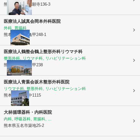
熊本県玉名市
立願寺136-3
医療法人誠真会
岡本外科医院
外科, 胃腸科
熊本県玉名市
亀甲248-1
医療法人鶴整会
鶴上整形外科リウマチ科
整形外科, リウマチ科, リハビリテーション科
熊本県玉名市
亀甲238
医療法人青葉会
坂木整形外科医院
リウマチ科, 整形外科, リハビリテーション科
熊本県玉名市
中1115
大林循環器科・内科医院
内科, 呼吸器科, 胃腸科, ...
熊本県玉名市
築地25-2