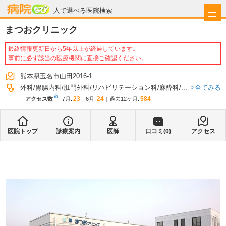
病院なび
人で選べる医院検索
まつおクリニック
最終情報更新日から5年以上が経過しています。
事前に必ず該当の医療機関に直接ご確認ください。
熊本県玉名市山田2016-1
全てみる
外科
胃腸内科
肛門外科
リハビリテーション科
麻酔科
...
※
23
24
584
アクセス数
7月
:
6月
:
過去12ヶ月:
医院トップ
診療案内
医師
口コミ(
0
)
アクセス