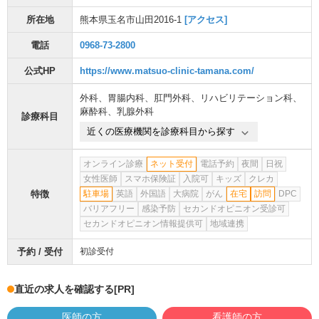
所在地
熊本県玉名市山田2016-1
[アクセス]
電話
0968-73-2800
公式HP
https://www.matsuo-clinic-tamana.com/
外科
、
胃腸内科
、
肛門外科
、
リハビリテーション科
、
麻酔科
、
乳腺外科
診療科目
近くの医療機関を診療科目から探す
オンライン診療
ネット受付
電話予約
夜間
日祝
女性医師
スマホ保険証
入院可
キッズ
クレカ
特徴
駐車場
英語
外国語
大病院
がん
在宅
訪問
DPC
バリアフリー
感染予防
セカンドオピニオン受診可
セカンドオピニオン情報提供可
地域連携
予約 / 受付
初診受付
直近の求人を確認する
[PR]
医師の方
看護師の方