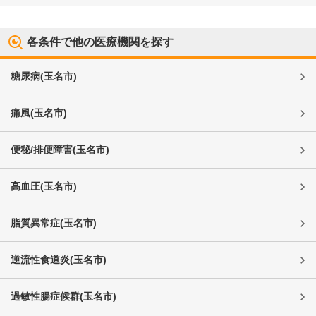
各条件で他の医療機関を探す
糖尿病
(
玉名市
)
痛風
(
玉名市
)
便秘/排便障害
(
玉名市
)
高血圧
(
玉名市
)
脂質異常症
(
玉名市
)
逆流性食道炎
(
玉名市
)
過敏性腸症候群
(
玉名市
)