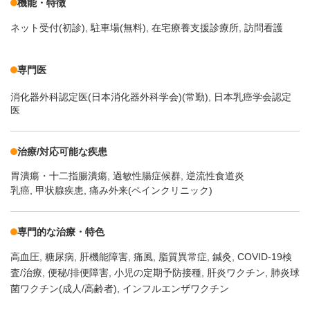
機能・特徴
ネット受付(初診)
駐車場(無料)
在宅療養支援診療所
訪問看護
専門医
消化器外科認定医(日本消化器外科学会)(常勤), 日本乳癌学会認定
医
治療/対応可能な疾患
胃潰瘍・十二指腸潰瘍
過敏性腸症候群
逆流性食道炎
乳癌, 甲状腺疾患, 痛み外来(ペインクリニック)
専門的な治療・特色
高血圧
糖尿病
肝機能障害
痛風
脂質異常症
鍼灸
COVID-19検
査/治療
便秘/排便障害
小児の定期予防接種
肝炎ワクチン
肺炎球
菌ワクチン(成人/高齢者)
インフルエンザワクチン