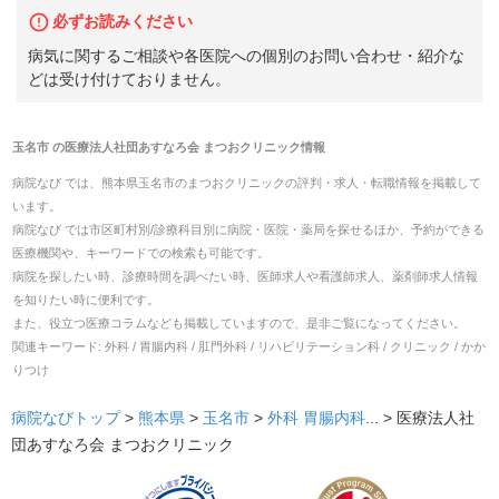
必ずお読みください
病気に関するご相談や各医院への個別のお問い合わせ・紹介な
どは受け付けておりません。
玉名市
の
医療法人社団あすなろ会 まつおクリニック
情報
病院なび では、
熊本県
玉名市
の
まつおクリニック
の
評判・求人・転職
情報を掲載して
います。
病院なび では市区町村別/診療科目別に病院・医院・薬局を探せるほか、予約ができる
医療機関や、キーワードでの検索も可能です。
病院を探したい時、診療時間を調べたい時、医師求人や看護師求人、薬剤師求人情報
を知りたい時に便利です。
また、役立つ医療コラムなども掲載していますので、是非ご覧になってください。
関連キーワード:
外科 / 胃腸内科 / 肛門外科 / リハビリテーション科 / クリニック / かか
りつけ
病院なびトップ
>
熊本県
>
玉名市
>
外科
胃腸内科
... >
医療法人社
団あすなろ会 まつおクリニック