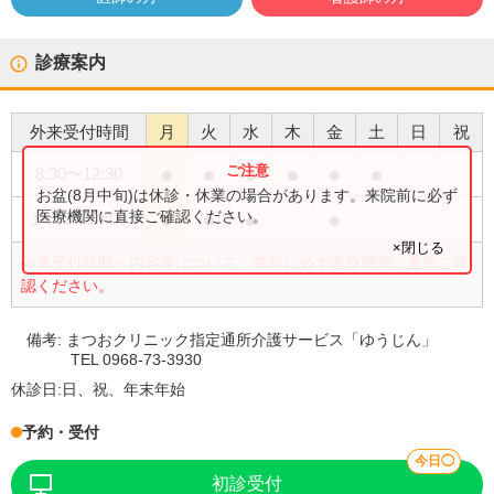
診療案内
外来受付時間
月
火
水
木
金
土
日
祝
●
●
●
●
●
●
8:30
〜
12:30
お盆(8月中旬)は休診・休業の場合があります。来院前に必ず
●
●
●
●
医療機関に直接ご確認ください。
14:00
〜
18:00
×閉じる
外来受付時間・内容等について、事前に必ず医療機関に直接ご確
認ください。
備考:
まつおクリニック指定通所介護サービス「ゆうじん」
TEL 0968-73-3930
休診日:
日、祝、年末年始
予約・受付
今日◯
初診受付