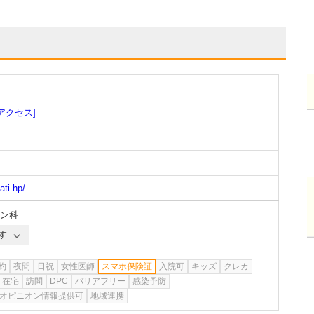
[アクセス]
ati-hp/
ン科
す
約
夜間
日祝
女性医師
スマホ保険証
入院可
キッズ
クレカ
在宅
訪問
DPC
バリアフリー
感染予防
オピニオン情報提供可
地域連携