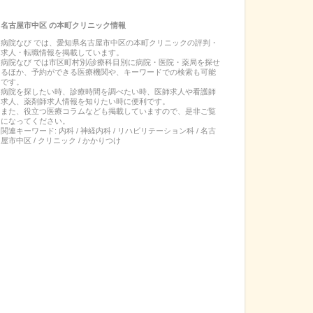
名古屋市中区
の
本町クリニック
情報
病院なび では、
愛知県
名古屋市中区
の
本町クリニック
の
評判・
求人・転職
情報を掲載しています。
病院なび では市区町村別/診療科目別に病院・医院・薬局を探せ
るほか、予約ができる医療機関や、キーワードでの検索も可能
です。
病院を探したい時、診療時間を調べたい時、医師求人や看護師
求人、薬剤師求人情報を知りたい時に便利です。
また、役立つ医療コラムなども掲載していますので、是非ご覧
になってください。
関連キーワード:
内科 / 神経内科 / リハビリテーション科 / 名古
屋市中区 / クリニック / かかりつけ