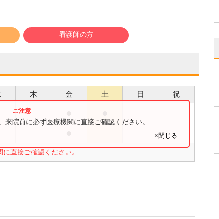
看護師の方
水
木
金
土
日
祝
●
●
●
す。来院前に必ず医療機関に直接ご確認ください。
●
●
×閉じる
関に直接ご確認ください。