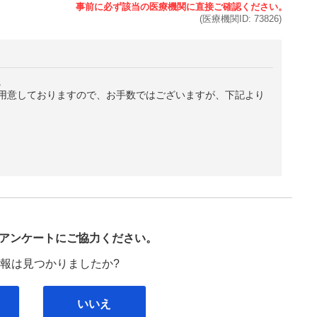
(医療機関ID:
73826
)
。
用意しておりますので、お手数ではございますが、下記より
び
アンケートにご協力ください。
報は見つかりましたか?
いいえ