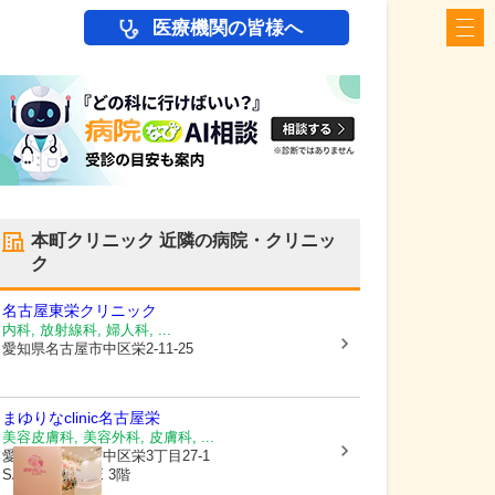
医療機関の皆様へ
本町クリニック
近隣の病院・クリニッ
ク
名古屋東栄クリニック
内科, 放射線科, 婦人科, ...
愛知県名古屋市中区
栄2-11-25
まゆりなclinic名古屋栄
美容皮膚科, 美容外科, 皮膚科, ...
愛知県名古屋市中区
栄3丁目27-1
SAKAE PLACE 3階