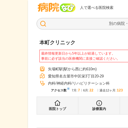
病院なび
人で選べる医院検索
本町クリニック
最終情報更新日から5年以上が経過しています。
事前に必ず該当の医療機関に直接ご確認ください。
矢場町駅
(駅から
西に約610m
)
愛知県名古屋市中区栄3丁目20-29
内科
神経内科
リハビリテーション科
※
7
22
123
アクセス数
7月
:
6月
:
過去12ヶ月:
医院トップ
診療案内