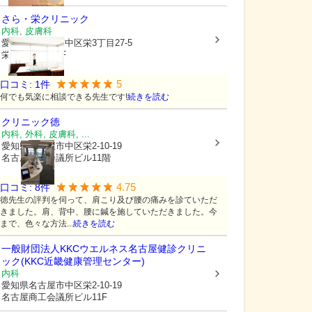
さら・栄クリニック
内科, 皮膚科
愛知県名古屋市中区
栄3丁目27-5
栄セントビル7F
5
口コミ:
1
件
何でも気楽に相談できる先生です!
続きを読む
クリニック徳
内科, 外科, 皮膚科, ...
愛知県名古屋市中区
栄2-10-19
名古屋商工会議所ビル11階
4.75
口コミ:
8
件
徳先生の評判を伺って、肩こり及び腰の痛みを診ていただ
きました。肩、背中、腰に鍼を施していただきました。今
まで、色々な方法...
続きを読む
一般財団法人
KKCウエルネス名古屋健診クリニ
ック(KKC近畿健康管理センター)
内科
愛知県名古屋市中区
栄2-10-19
名古屋商工会議所ビル11F