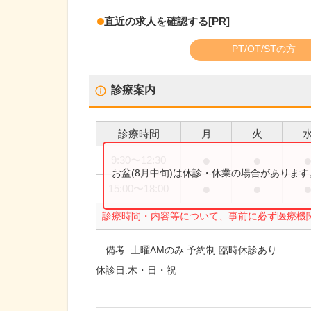
直近の求人を確認する
[PR]
PT/OT/STの方
診療案内
診療時間
月
火
●
●
9:30
〜
12:30
お盆(8月中旬)は休診・休業の場合がありま
●
●
15:00
〜
18:00
診療時間・内容等について、事前に必ず医療機
備考:
土曜AMのみ 予約制 臨時休診あり
休診日:
木・日・祝