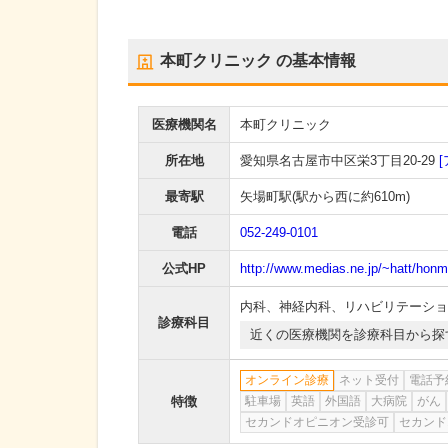
本町クリニック
の基本情報
医療機関名
本町クリニック
所在地
愛知県名古屋市中区栄3丁目20-29
最寄駅
矢場町駅
(駅から
西に約610m
)
電話
052-249-0101
公式HP
http://www.medias.ne.jp/~hatt/honm
内科
、
神経内科
、
リハビリテーショ
診療科目
近くの医療機関を診療科目から探
オンライン診療
ネット受付
電話予
特徴
駐車場
英語
外国語
大病院
がん
セカンドオピニオン受診可
セカンド