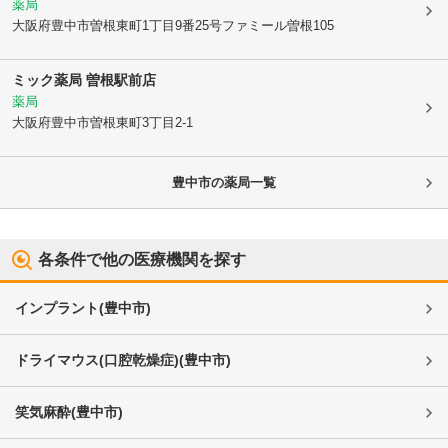
薬局
大阪府豊中市
曽根東町1丁目9番25号ファミール曽根105
ミック薬局 曽根駅前店
薬局
大阪府豊中市
曽根東町3丁目2-1
豊中市
の薬局一覧
各条件で他の医療機関を探す
インプラント
(
豊中市
)
ドライマウス(口腔乾燥症)
(
豊中市
)
笑気麻酔
(
豊中市
)