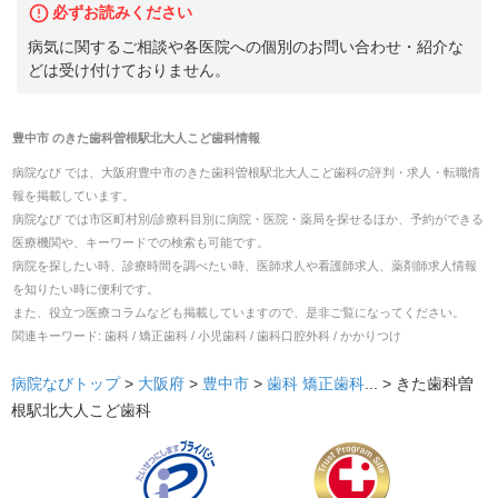
必ずお読みください
病気に関するご相談や各医院への個別のお問い合わせ・紹介な
どは受け付けておりません。
豊中市
の
きた歯科曽根駅北大人こど歯科
情報
病院なび では、
大阪府
豊中市
の
きた歯科曽根駅北大人こど歯科
の
評判・求人・転職
情
報を掲載しています。
病院なび では市区町村別/診療科目別に病院・医院・薬局を探せるほか、予約ができる
医療機関や、キーワードでの検索も可能です。
病院を探したい時、診療時間を調べたい時、医師求人や看護師求人、薬剤師求人情報
を知りたい時に便利です。
また、役立つ医療コラムなども掲載していますので、是非ご覧になってください。
関連キーワード:
歯科 / 矯正歯科 / 小児歯科 / 歯科口腔外科 / かかりつけ
病院なびトップ
>
大阪府
>
豊中市
>
歯科
矯正歯科
... >
きた歯科曽
根駅北大人こど歯科