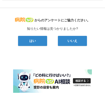
病院なび
からのアンケートにご協力ください。
知りたい情報は見つかりましたか?
はい
いいえ