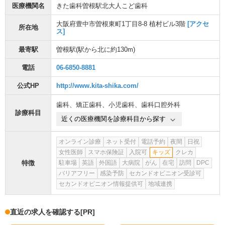
医療機関名
きた歯科曽根駅北大人こど歯科
大阪府豊中市曽根東町1丁目8-8 植村ビル3階
[アクセ
所在地
ス]
最寄駅
曽根駅
(駅から
北に約130m
)
電話
06-6850-8881
公式HP
http://www.kita-shika.com/
歯科
、
矯正歯科
、
小児歯科
、
歯科口腔外科
診療科目
近くの医療機関を診療科目から探す
オンライン診療
ネット受付
電話予約
夜間
日祝
女性医師
スマホ保険証
入院可
キッズ
クレカ
特徴
駐車場
英語
外国語
大病院
がん
在宅
訪問
DPC
バリアフリー
感染予防
セカンドオピニオン受診可
セカンドオピニオン情報提供可
地域連携
直近の求人を確認する
[PR]