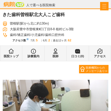
病院なび
人で選べる医院検索
きた歯科曽根駅北大人こど歯科
曽根駅
(駅から
北に約130m
)
大阪府豊中市曽根東町1丁目8-8 植村ビル3階
歯科
矯正歯科
小児歯科
歯科口腔外科
※
5
2
62
アクセス数
7月
:
6月
:
過去12ヶ月:
医院トップ
診療案内
医師
口コミ(
0
)
アクセス
医療機関からの
メッセージあり