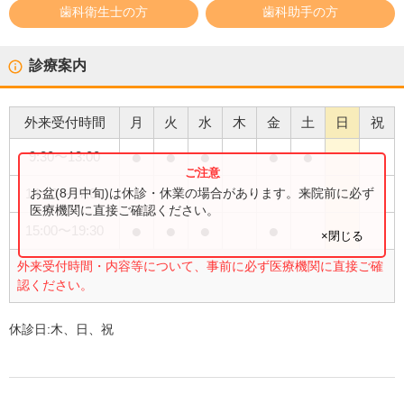
歯科衛生士の方
歯科助手の方
診療案内
外来受付時間
月
火
水
木
金
土
日
祝
●
●
●
●
●
9:30
〜
13:00
●
お盆(8月中旬)は休診・休業の場合があります。来院前に必ず
14:00
〜
17:00
医療機関に直接ご確認ください。
●
●
●
●
15:00
〜
19:30
×閉じる
外来受付時間・内容等について、事前に必ず医療機関に直接ご確
認ください。
休診日:
木、日、祝