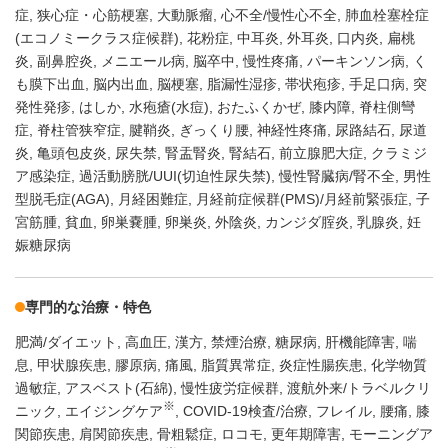
症
狭心症・心筋梗塞
大動脈瘤
心不全/慢性心不全
肺血栓塞栓症
(エコノミークラス症候群)
花粉症
中耳炎
外耳炎
口内炎
扁桃
炎
副鼻腔炎
メニエール病
脳卒中
慢性疼痛
パーキンソン病
く
も膜下出血
脳内出血
脳梗塞
脂漏性湿疹
帯状疱疹
手足口病
突
発性発疹
はしか
水疱瘡(水痘)
おたふくかぜ
膝内障
脊柱側彎
症
脊柱管狭窄症
腱鞘炎
ぎっくり腰
神経性疼痛
尿路結石
尿道
炎
亀頭包皮炎
尿失禁
腎盂腎炎
腎結石
前立腺肥大症
クラミジ
ア感染症
過活動膀胱/UUI(切迫性尿失禁)
慢性腎臓病/腎不全
男性
型脱毛症(AGA)
月経困難症
月経前症候群(PMS)/月経前緊張症
子
宮筋腫
貧血
卵巣嚢腫
卵巣炎
外陰炎
カンジダ腟炎
乳腺炎
妊
娠糖尿病
専門的な治療・特色
肥満/ダイエット
高血圧
漢方
禁煙治療
糖尿病
肝機能障害
喘
息
甲状腺疾患
膠原病
痛風
脂質異常症
炎症性腸疾患
化学物質
過敏症
アスベスト(石綿)
慢性疲労症候群
渡航外来/トラベルクリ
※
ニック
エイジングケア
COVID-19検査/治療
フレイル
腰痛
膝
関節疾患
肩関節疾患
骨粗鬆症
ロコモ
更年期障害
モーニングア