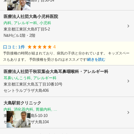
東京都江東区
大島6丁目30-14
医療法人社団
大島小児科医院
内科, アレルギー科, 小児科
東京都江東区
大島8丁目5-2
N&Hビル1階・2階
4
口コミ:
1
件
予防接種の時間が組まれており、病気の子供と分かれています。 キッズスペー
スもあります。 予防接種を受けるのはオススメです!
続きを読む
医療法人社団千秋双葉会大島耳鼻咽喉科・アレルギー科
耳鼻いんこう科, アレルギー科
東京都江東区
大島五丁目10番10号
セントラルプラザ大島406
大島駅前クリニック
内科, 消化器内科, 胃腸内科, ...
東京都江東区
大島5-10-10
セントラルプラザ大島104