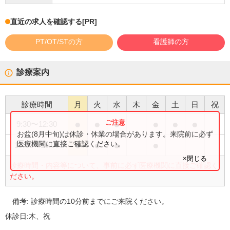
直近の求人を確認する
[PR]
PT/OT/STの方
看護師の方
診療案内
診療時間
月
火
水
木
金
土
日
祝
●
●
●
●
●
●
9:30
〜
12:30
お盆(8月中旬)は休診・休業の場合があります。来院前に必ず
●
●
●
●
医療機関に直接ご確認ください。
15:00
〜
18:00
×閉じる
診療時間・内容等について、事前に必ず医療機関に直接ご確認く
ださい。
備考:
診療時間の10分前までにご来院ください。
休診日:
木、祝