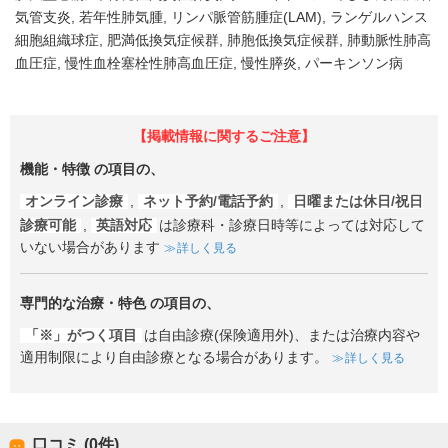
気管支炎
若年性肺気腫
リンパ脈管筋腫症(LAM)
ランゲルハンス
細胞組織球症
肥満低換気症候群
肺胞低換気症候群
肺動脈性肺高
血圧症
慢性血栓塞栓性肺高血圧症
慢性膵炎
パーキンソン病
【掲載情報に関するご注意】
機能・特徴
の項目の、
オンライン診療
,
ネット予約/電話予約
,
日曜または休日/祝日
診療可能
,
英語対応
は診療科・診療日時等によっては対応して
いない場合があります
詳しく見る
専門的な治療・特色
の項目の、
「※」がつく項目
は自由診療(保険適用外)、または治療内容や
適用制限により自由診療となる場合があります。
詳しく見る
口コミ (0件)