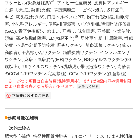
※
フターピル(緊急避妊薬)
アトピー性皮膚炎
皮膚科アレルギー
※
白癬
脱毛症
熱傷(火傷)
掌蹠膿疱症
エピペン処方
多汗症
ニ
キビ
腋臭症(わきが)
口唇ヘルペスのPIT
物忘れ/認知症
睡眠障
害
小児科アレルギー
便秘/排便障害
いびき/睡眠時無呼吸症候群
(SAS)
舌下免疫療法
めまい
耳鳴り
味覚障害
不整脈
企業健診
※
頭痛
高次脳機能障害
ED(勃起不全)
男性更年期
排尿障害
性感
染症
小児の定期予防接種
肝炎ワクチン
肺炎球菌ワクチン(成人/
高齢者)
子宮頸がんワクチン
髄膜炎菌ワクチン
インフルエンザ
ワクチン
麻疹・風疹混合(MR)ワクチン
RSウイルスワクチン(60
歳以上)
RSウイルスワクチン(乳幼児)
帯状疱疹ワクチン
高齢者
のCOVID-19ワクチン(定期接種)
COVID-19ワクチン(任意接種)
「※」がつく項目は自由診療(保険適用外)、または治療内容や適用制限
により自由診療となる場合があります。
詳しく見る
本情報に関するご注意
診察可能な難病
一次的に診る
肥大型心筋症
特発性間質性肺炎
サルコイドーシス
びまん性汎細