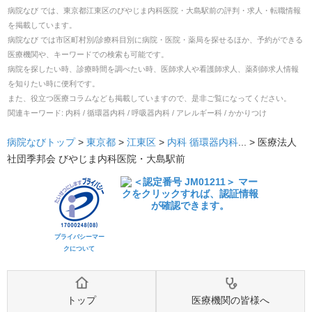
病院なび では、
東京都
江東区
の
びやじま内科医院・大島駅前
の
評判・求人・転職
情報
を掲載しています。
病院なび では市区町村別/診療科目別に病院・医院・薬局を探せるほか、予約ができる
医療機関や、キーワードでの検索も可能です。
病院を探したい時、診療時間を調べたい時、医師求人や看護師求人、薬剤師求人情報
を知りたい時に便利です。
また、役立つ医療コラムなども掲載していますので、是非ご覧になってください。
関連キーワード:
内科 / 循環器内科 / 呼吸器内科 / アレルギー科 / かかりつけ
病院なびトップ
>
東京都
>
江東区
>
内科
循環器内科
... >
医療法人
社団季邦会 びやじま内科医院・大島駅前
プライバシーマー
クについて
トップ
医療機関の皆様へ