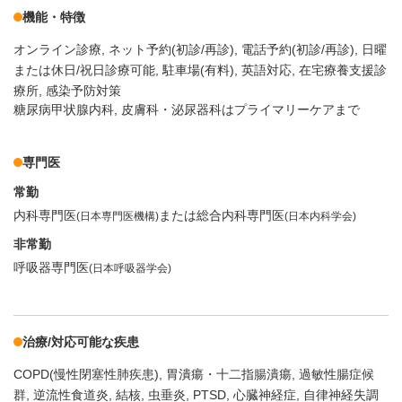
機能・特徴
オンライン診療
ネット予約(初診/再診)
電話予約(初診/再診)
日曜
または休日/祝日診療可能
駐車場(有料)
英語対応
在宅療養支援診
療所
感染予防対策
糖尿病甲状腺内科, 皮膚科・泌尿器科はプライマリーケアまで
専門医
常勤
内科専門医
または総合内科専門医
(日本専門医機構)
(日本内科学会)
非常勤
呼吸器専門医
(日本呼吸器学会)
治療/対応可能な疾患
COPD(慢性閉塞性肺疾患)
胃潰瘍・十二指腸潰瘍
過敏性腸症候
群
逆流性食道炎
結核
虫垂炎
PTSD
心臓神経症
自律神経失調