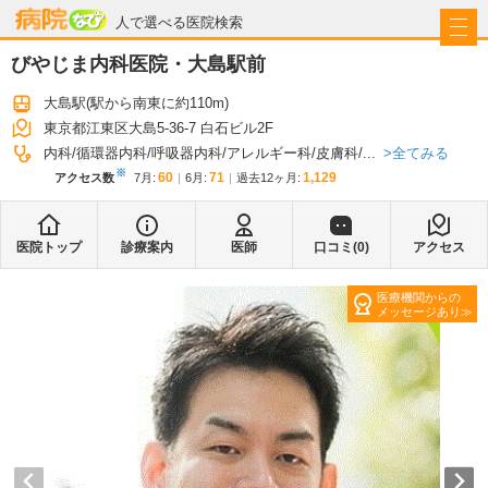
病院なび
人で選べる医院検索
びやじま内科医院・大島駅前
大島駅
(駅から
南東に約110m
)
東京都江東区大島5-36-7 白石ビル2F
全てみる
内科
循環器内科
呼吸器内科
アレルギー科
皮膚科
...
※
60
71
1,129
アクセス数
7月
:
6月
:
過去12ヶ月:
医院トップ
診療案内
医師
口コミ(
0
)
アクセス
医療機関からの
メッセージあり