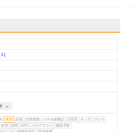
ス]
す
約
夜間
日祝
女性医師
スマホ保険証
入院可
キッズ
クレカ
在宅
訪問
DPC
バリアフリー
感染予防
オピニオン情報提供可
地域連携