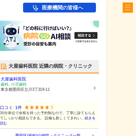
医療機関の皆様へ
大屋歯科医院
近隣の病院・クリニック
大屋歯科医院
歯科, 小児歯科
東京都墨田区
立川3丁目9-11
5
口コミ:
1
件
30分単位で余裕を持った予約制なので、丁寧に診てもらえ
てしっかり相談もできる。 設備も新しくてきれい。
続きを
読む
墨田区(歯科)の病院・クリニック一覧