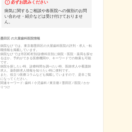
必ずお読みください
病気に関するご相談や各医院への個別のお問
い合わせ・紹介などは受け付けておりませ
ん。
墨田区
の
大屋歯科医院
情報
病院なび では、
東京都
墨田区
の
大屋歯科医院
の
評判・求人・転
職
情報を掲載しています。
病院なび では市区町村別/診療科目別に病院・医院・薬局を探せ
るほか、予約ができる医療機関や、キーワードでの検索も可能
です。
病院を探したい時、診療時間を調べたい時、医師求人や看護師
求人、薬剤師求人情報を知りたい時に便利です。
また、役立つ医療コラムなども掲載していますので、是非ご覧
になってください。
関連キーワード:
歯科 / 小児歯科 / 東京都 / 墨田区 / 医院 / かか
りつけ