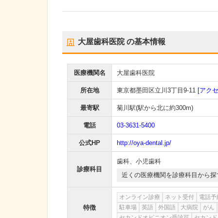
大屋歯科医院
の基本情報
医療機関名
大屋歯科医院
所在地
東京都墨田区立川3丁目9-11
[アクセ
最寄駅
菊川駅
(駅から
北に約300m
)
電話
03-3631-5400
公式HP
http://oya-dental.jp/
歯科
、
小児歯科
診療科目
近くの医療機関を診療科目から探
オンライン診療
ネット受付
電話予
特徴
駐車場
英語
外国語
大病院
がん
セカンドオピニオン受診可
セカンド