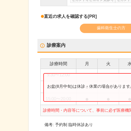
直近の求人を確認する
[PR]
歯科衛生士の方
診療案内
診療時間
月
火
9:30
〜
12:00
●
●
お盆(8月中旬)は休診・休業の場合がありま
9:30
〜
13:00
●
●
15:00
〜
20:00
診療時間・内容等について、事前に必ず医療機
備考:
予約制 臨時休診あり