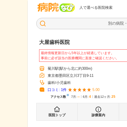
病院なび
人で選べる医院検索
大屋歯科医院
最終情報更新日から5年以上が経過しています。
事前に必ず該当の医療機関に直接ご確認ください。
菊川駅
(駅から
北に約300m
)
東京都墨田区立川3丁目9-11
歯科
小児歯科
口コミ:
1
件
5.00
※
--
4
25
アクセス数
7月
:
6月
:
過去12ヶ月:
医院トップ
診療案内