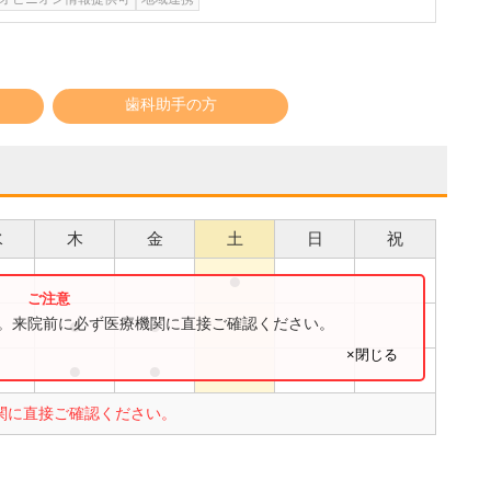
歯科助手の方
水
木
金
土
日
祝
●
●
●
●
す。来院前に必ず医療機関に直接ご確認ください。
×閉じる
●
●
●
関に直接ご確認ください。