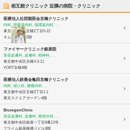
相互館クリニック
近隣の病院・クリニック
医療法人社団順医会
京橋クリニック
内科, 呼吸器内科, 循環器内科, ...
東京都中央区
京橋2丁目5-22
キムラヤビル2階
ファイヤークリニック銀座院
美容皮膚科, 皮膚科, 精神科, ...
東京都中央区
京橋3-3-11
VORT京橋4階
医療法人鉄蕉会
亀田京橋クリニック
内科, 婦人科, 腫瘍内科, ...
東京都中央区
京橋3丁目1-1
東京スクエアガーデン4階
BioregenClinic
美容皮膚科, 皮膚科, 整形外科, ...
東京都中央区
銀座一丁目9番13号
プライム銀座柳通りビル9階