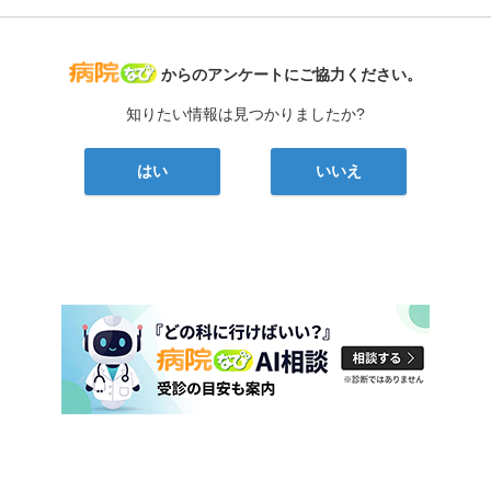
病院なび
からのアンケートにご協力ください。
知りたい情報は見つかりましたか?
はい
いいえ