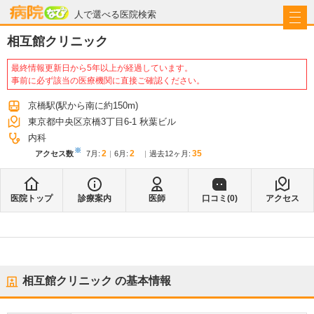
病院なび
人で選べる医院検索
相互館クリニック
最終情報更新日から5年以上が経過しています。
事前に必ず該当の医療機関に直接ご確認ください。
京橋駅
(駅から
南に約150m
)
東京都中央区京橋3丁目6-1 秋葉ビル
内科
※
2
2
35
アクセス数
7月
:
6月
:
過去12ヶ月:
医院トップ
診療案内
医師
口コミ(
0
)
アクセス
相互館クリニック
の基本情報