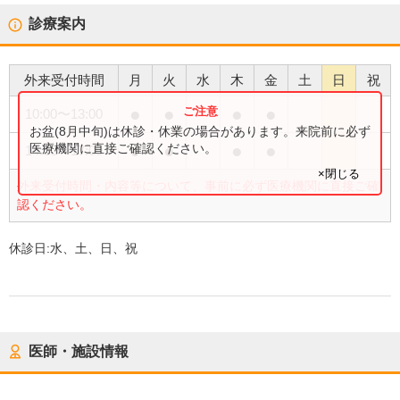
診療案内
外来受付時間
月
火
水
木
金
土
日
祝
●
●
●
●
10:00
〜
13:00
お盆(8月中旬)は休診・休業の場合があります。来院前に必ず
●
●
●
●
医療機関に直接ご確認ください。
14:00
〜
17:00
×閉じる
外来受付時間・内容等について、事前に必ず医療機関に直接ご確
認ください。
休診日:
水、土、日、祝
医師・施設情報