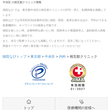
中央区
の
相互館クリニック
情報
病院なび では、
東京都
中央区
の
相互館クリニック
の
評判・求人・転職
情報を掲載して
います。
病院なび では市区町村別/診療科目別に病院・医院・薬局を探せるほか、予約ができる
医療機関や、キーワードでの検索も可能です。
病院を探したい時、診療時間を調べたい時、医師求人や看護師求人、薬剤師求人情報
を知りたい時に便利です。
また、役立つ医療コラムなども掲載していますので、是非ご覧になってください。
関連キーワード:
内科 / 東京都 / 中央区 / クリニック / かかりつけ
病院なびトップ
>
東京都
>
中央区
>
内科
>
相互館クリニック
プライバシーマークについて
トップ
医療機関の皆様へ