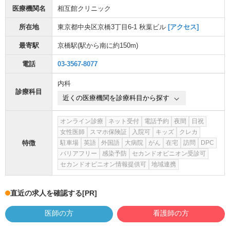
医療機関名
相互館クリニック
所在地
東京都中央区京橋3丁目6-1 秋葉ビル
[アクセス]
最寄駅
京橋駅
(駅から
南に約150m
)
電話
03-3567-8077
内科
診療科目
近くの医療機関を診療科目から探す
オンライン診療
ネット受付
電話予約
夜間
日祝
女性医師
スマホ保険証
入院可
キッズ
クレカ
特徴
駐車場
英語
外国語
大病院
がん
在宅
訪問
DPC
バリアフリー
感染予防
セカンドオピニオン受診可
セカンドオピニオン情報提供可
地域連携
直近の求人を確認する
[PR]
医師の方
看護師の方