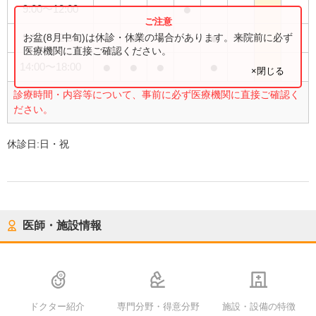
●
9:00
〜
12:00
●
●
●
●
●
お盆(8月中旬)は休診・休業の場合があります。来院前に必ず
9:00
〜
12:30
医療機関に直接ご確認ください。
●
●
●
●
14:00
〜
18:00
×閉じる
診療時間・内容等について、事前に必ず医療機関に直接ご確認く
ださい。
休診日:
日・祝
医師・施設情報
ドクター紹介
専門分野・得意分野
施設・設備の特徴