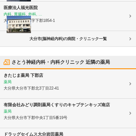
医療法人
福光医院
内科, 胃腸科, 外科, ...
大分県大分市
大字下郡1854-1
大分市(脳神経内科)の病院・クリニック一覧
さとう神経内科・内科クリニック
近隣の薬局
きたじま薬局 下郡店
薬局
大分県大分市
下郡北3丁目22-41
有限会社みどり調剤薬局くすりのキャプテンキッズ南店
薬局
大分県大分市
下郡中央1丁目5番19号
ドラッグセイムス大分岩田薬局