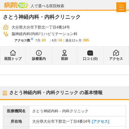
病院なび
人で選べる医院検索
さとう神経内科・内科クリニック
大分県大分市下郡北一丁目4番14号
脳神経内科
内科
リハビリテーション科
※
20
16
395
アクセス数
7月
:
6月
:
過去12ヶ月:
医院トップ
診療案内
医師
口コミ(
0
)
アクセス
さとう神経内科・内科クリニック
の基本情報
医療機関名
さとう神経内科・内科クリニック
所在地
大分県大分市下郡北一丁目4番14号
[アクセス]