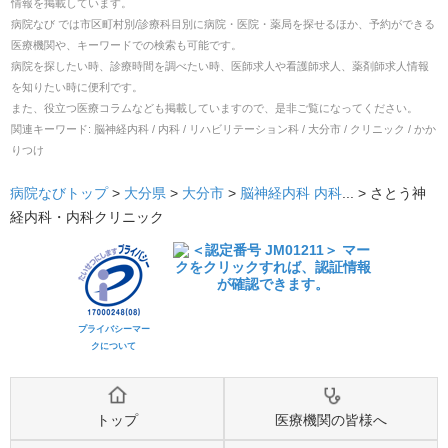
情報を掲載しています。
病院なび では市区町村別/診療科目別に病院・医院・薬局を探せるほか、予約ができる
医療機関や、キーワードでの検索も可能です。
病院を探したい時、診療時間を調べたい時、医師求人や看護師求人、薬剤師求人情報
を知りたい時に便利です。
また、役立つ医療コラムなども掲載していますので、是非ご覧になってください。
関連キーワード:
脳神経内科 / 内科 / リハビリテーション科 / 大分市 / クリニック / かか
りつけ
病院なびトップ
>
大分県
>
大分市
>
脳神経内科
内科
... >
さとう神
経内科・内科クリニック
プライバシーマー
クについて
トップ
医療機関の皆様へ