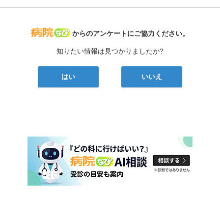
病院なび
からのアンケートにご協力ください。
知りたい情報は見つかりましたか?
はい
いいえ