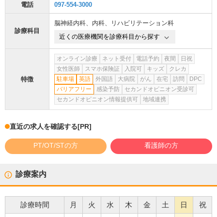
電話
097-554-3000
脳神経内科
、
内科
、
リハビリテーション科
診療科目
近くの医療機関を診療科目から探す
オンライン診療
ネット受付
電話予約
夜間
日祝
女性医師
スマホ保険証
入院可
キッズ
クレカ
特徴
駐車場
英語
外国語
大病院
がん
在宅
訪問
DPC
バリアフリー
感染予防
セカンドオピニオン受診可
セカンドオピニオン情報提供可
地域連携
直近の求人を確認する
[PR]
PT/OT/STの方
看護師の方
診療案内
診療時間
月
火
水
木
金
土
日
祝