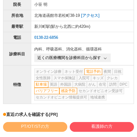
院長
小笹 明
所在地
北海道函館市若松町38-19
[アクセス]
最寄駅
新川町駅
(駅から
北西に約420m
)
電話
0138-22-6856
内科
、
呼吸器科
、
消化器科
、
循環器科
診療科目
近くの医療機関を診療科目から探す
オンライン診療
ネット受付
電話予約
夜間
日祝
女性医師
スマホ保険証
入院可
キッズ
クレカ
特徴
駐車場
英語
外国語
大病院
がん
在宅
訪問
DPC
バリアフリー
感染予防
セカンドオピニオン受診可
セカンドオピニオン情報提供可
地域連携
直近の求人を確認する
[PR]
PT/OT/STの方
看護師の方