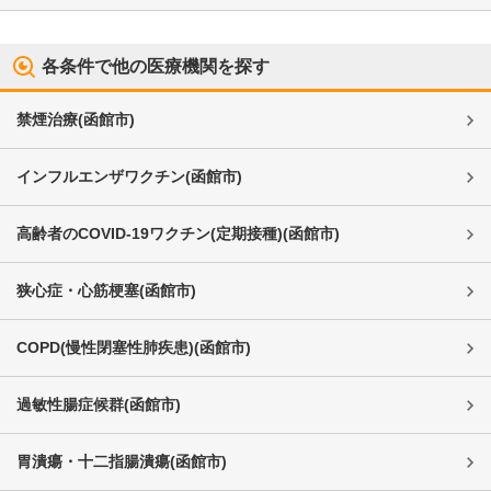
各条件で他の医療機関を探す
禁煙治療
(
函館市
)
インフルエンザワクチン
(
函館市
)
高齢者のCOVID-19ワクチン(定期接種)
(
函館市
)
狭心症・心筋梗塞
(
函館市
)
COPD(慢性閉塞性肺疾患)
(
函館市
)
過敏性腸症候群
(
函館市
)
胃潰瘍・十二指腸潰瘍
(
函館市
)