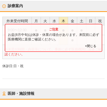
診療案内
外来受付時間
月
火
水
木
金
土
日
祝
●
●
●
●
●
●
9:00
〜
12:30
お盆(8月中旬)は休診・休業の場合があります。来院前に必ず
●
●
●
●
医療機関に直接ご確認ください。
14:00
〜
18:00
×閉じる
外来受付時間・内容等について、事前に必ず医療機関に直接ご確
認ください。
休診日:
日・祝
医師・施設情報