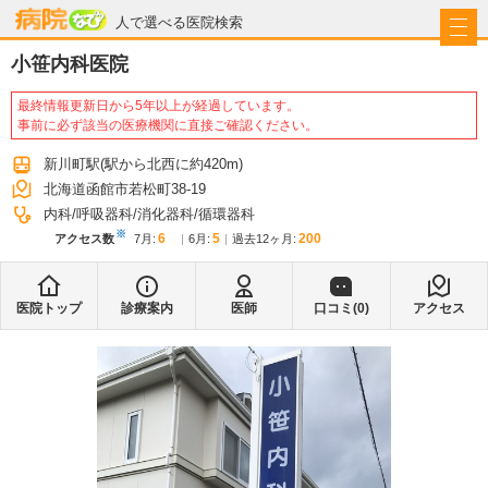
病院なび
人で選べる医院検索
小笹内科医院
最終情報更新日から5年以上が経過しています。
事前に必ず該当の医療機関に直接ご確認ください。
新川町駅
(駅から
北西に約420m
)
北海道函館市若松町38-19
内科
呼吸器科
消化器科
循環器科
※
6
5
200
アクセス数
7月
:
6月
:
過去12ヶ月:
医院トップ
診療案内
医師
口コミ(
0
)
アクセス