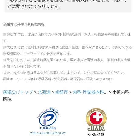
どは受け付けておりません。
函館市
の
小笹内科医院
情報
病院なび では、
北海道
函館市
の
小笹内科医院
の
評判・求人・転職
情報を掲載していま
す。
病院なび では市区町村別/診療科目別に病院・医院・薬局を探せるほか、予約ができる
医療機関や、キーワードでの検索も可能です。
病院を探したい時、診療時間を調べたい時、医師求人や看護師求人、薬剤師求人情報
を知りたい時に便利です。
また、役立つ医療コラムなども掲載していますので、是非ご覧になってください。
関連キーワード:
内科 / 呼吸器科 / 消化器科 / 循環器科 / 医院 / かかりつけ
病院なびトップ
>
北海道
>
函館市
>
内科
呼吸器内科
... >
小笹内科
医院
プライバシーマークについて