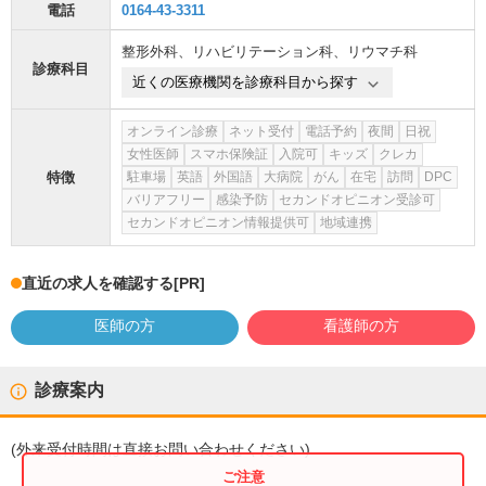
電話
0164-43-3311
整形外科
、
リハビリテーション科
、
リウマチ科
診療科目
近くの医療機関を診療科目から探す
オンライン診療
ネット受付
電話予約
夜間
日祝
女性医師
スマホ保険証
入院可
キッズ
クレカ
特徴
駐車場
英語
外国語
大病院
がん
在宅
訪問
DPC
バリアフリー
感染予防
セカンドオピニオン受診可
セカンドオピニオン情報提供可
地域連携
直近の求人を確認する
[PR]
医師の方
看護師の方
診療案内
(
外来受付時間
は直接お問い合わせください)