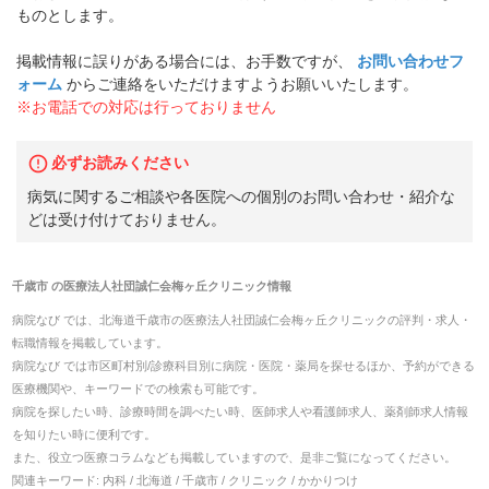
ものとします。
掲載情報に誤りがある場合には、お手数ですが、
お問い合わせフ
ォーム
からご連絡をいただけますようお願いいたします。
※お電話での対応は行っておりません
必ずお読みください
病気に関するご相談や各医院への個別のお問い合わせ・紹介な
どは受け付けておりません。
千歳市
の
医療法人社団誠仁会梅ヶ丘クリニック
情報
病院なび では、
北海道
千歳市
の
医療法人社団誠仁会梅ヶ丘クリニック
の
評判・求人・
転職
情報を掲載しています。
病院なび では市区町村別/診療科目別に病院・医院・薬局を探せるほか、予約ができる
医療機関や、キーワードでの検索も可能です。
病院を探したい時、診療時間を調べたい時、医師求人や看護師求人、薬剤師求人情報
を知りたい時に便利です。
また、役立つ医療コラムなども掲載していますので、是非ご覧になってください。
関連キーワード:
内科 / 北海道 / 千歳市 / クリニック / かかりつけ