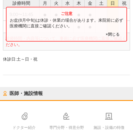
診療時間
月
火
水
木
金
土
日
祝
●
●
●
●
●
9:00
〜
11:45
お盆(8月中旬)は休診・休業の場合があります。来院前に必ず
●
●
●
●
医療機関に直接ご確認ください。
13:30
〜
17:45
×閉じる
診療時間・内容等について、事前に必ず医療機関に直接ご確認く
ださい。
休診日:
土～日・祝
医師・施設情報
ドクター紹介
専門分野・得意分野
施設・設備の特徴