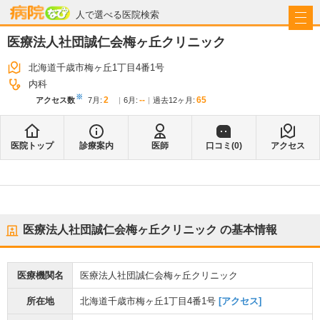
病院なび
人で選べる医院検索
医療法人社団誠仁会梅ヶ丘クリニック
北海道千歳市梅ヶ丘1丁目4番1号
内科
※
2
--
65
アクセス数
7月
:
6月
:
過去12ヶ月:
医院トップ
診療案内
医師
口コミ(
0
)
アクセス
医療法人社団誠仁会梅ヶ丘クリニック
の基本情報
医療機関名
医療法人社団誠仁会梅ヶ丘クリニック
所在地
北海道千歳市梅ヶ丘1丁目4番1号
[アクセス]