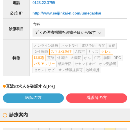
電話
0123-22-3755
公式HP
http://www.seijinkai-n.com/umegaoka/
内科
診療科目
近くの医療機関を診療科目から探す
オンライン診療
ネット受付
電話予約
夜間
日祝
女性医師
スマホ保険証
入院可
キッズ
クレカ
特徴
駐車場
英語
外国語
大病院
がん
在宅
訪問
DPC
バリアフリー
感染予防
セカンドオピニオン受診可
セカンドオピニオン情報提供可
地域連携
直近の求人を確認する
[PR]
医師の方
看護師の方
診療案内