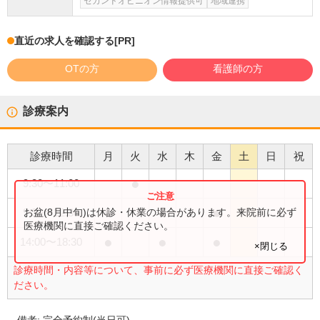
セカンドオピニオン情報提供可
地域連携
直近の求人を確認する
[PR]
OTの方
看護師の方
診療案内
診療時間
月
火
水
木
金
土
日
祝
●
9:30
〜
11:00
●
●
●
お盆(8月中旬)は休診・休業の場合があります。来院前に必ず
9:30
〜
12:30
医療機関に直接ご確認ください。
●
●
●
14:00
〜
18:30
×閉じる
診療時間・内容等について、事前に必ず医療機関に直接ご確認く
ださい。