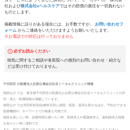
社および
株式会社eヘルスケア
ではその賠償の責任を一切負わない
ものとします。
掲載情報に誤りがある場合には、お手数ですが、
お問い合わせフ
ォーム
からご連絡をいただけますようお願いいたします。
※お電話での対応は行っておりません
必ずお読みください
病気に関するご相談や各医院への個別のお問い合わせ・紹介な
どは受け付けておりません。
千代田区
の
医療法人社団公傳会日比谷トータルクリニック
情報
病院なび では、
東京都
千代田区
の
医療法人社団公傳会日比谷トータルクリニック
の
評
判・求人・転職
情報を掲載しています。
病院なび では市区町村別/診療科目別に病院・医院・薬局を探せるほか、予約ができる
医療機関や、キーワードでの検索も可能です。
病院を探したい時、診療時間を調べたい時、医師求人や看護師求人、薬剤師求人情報
を知りたい時に便利です。
また、役立つ医療コラムなども掲載していますので、是非ご覧になってください。