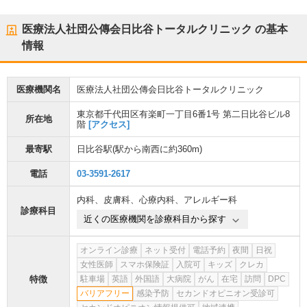
医療法人社団公傳会日比谷トータルクリニック
の基本
情報
医療機関名
医療法人社団公傳会日比谷トータルクリニック
東京都千代田区有楽町一丁目6番1号 第二日比谷ビル8
所在地
階
[アクセス]
最寄駅
日比谷駅
(駅から
南西に約360m
)
電話
03-3591-2617
内科
、
皮膚科
、
心療内科
、
アレルギー科
診療科目
近くの医療機関を診療科目から探す
オンライン診療
ネット受付
電話予約
夜間
日祝
女性医師
スマホ保険証
入院可
キッズ
クレカ
特徴
駐車場
英語
外国語
大病院
がん
在宅
訪問
DPC
バリアフリー
感染予防
セカンドオピニオン受診可