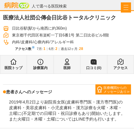
病院なび
人で選べる医院検索
医療法人社団公傳会日比谷トータルクリニック
日比谷駅
(駅から
南西に約360m
)
東京都千代田区有楽町一丁目6番1号 第二日比谷ビル8階
内科
皮膚科
心療内科
アレルギー科
※
1
2
28
アクセス数
7月
:
6月
:
過去12ヶ月:
医院トップ
診療案内
医師
口コミ(
0
)
アクセス
医療機関からの
患者さんへのメッセージ
メッセージあり
2019年4月2日より副院長女医(皮膚科専門医・漢方専門医)の
皮膚科・美容皮膚科・小児皮膚科・漢方診療を火曜・木曜・
土曜に(不定期での日曜日・祝日診療もあり)開始いたします。
また火曜日・木曜・土曜についてはLINE予約も行います。