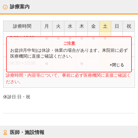
診療案内
診療時間
月
火
水
木
金
土
日
祝
●
●
●
●
●
●
9:00
〜
12:00
●
●
お盆(8月中旬)は休診・休業の場合があります。来院前に必ず
14:30
〜
17:00
医療機関に直接ご確認ください。
●
●
14:30
〜
19:00
×閉じる
診療時間・内容等について、事前に必ず医療機関に直接ご確認く
ださい。
休診日:
日・祝
医師・施設情報