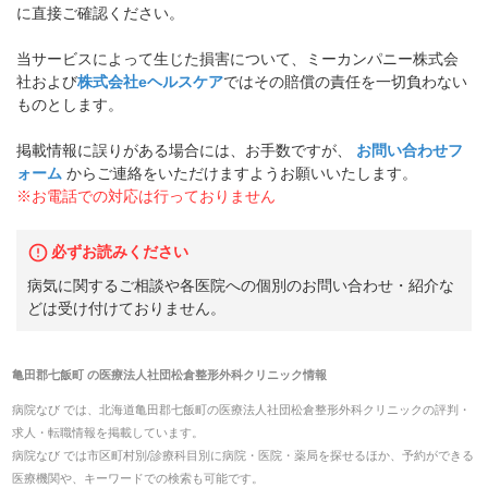
に直接ご確認ください。
当サービスによって生じた損害について、ミーカンパニー株式会
社および
株式会社eヘルスケア
ではその賠償の責任を一切負わない
ものとします。
掲載情報に誤りがある場合には、お手数ですが、
お問い合わせフ
ォーム
からご連絡をいただけますようお願いいたします。
※お電話での対応は行っておりません
必ずお読みください
病気に関するご相談や各医院への個別のお問い合わせ・紹介な
どは受け付けておりません。
亀田郡七飯町
の
医療法人社団松倉整形外科クリニック
情報
病院なび では、
北海道
亀田郡七飯町
の
医療法人社団松倉整形外科クリニック
の
評判・
求人・転職
情報を掲載しています。
病院なび では市区町村別/診療科目別に病院・医院・薬局を探せるほか、予約ができる
医療機関や、キーワードでの検索も可能です。