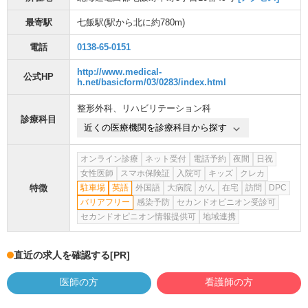
最寄駅
七飯駅
(駅から
北に約780m
)
電話
0138-65-0151
http://www.medical-
公式HP
h.net/basicform/03/0283/index.html
整形外科
、
リハビリテーション科
診療科目
近くの医療機関を診療科目から探す
オンライン診療
ネット受付
電話予約
夜間
日祝
女性医師
スマホ保険証
入院可
キッズ
クレカ
特徴
駐車場
英語
外国語
大病院
がん
在宅
訪問
DPC
バリアフリー
感染予防
セカンドオピニオン受診可
セカンドオピニオン情報提供可
地域連携
直近の求人を確認する
[PR]
医師の方
看護師の方