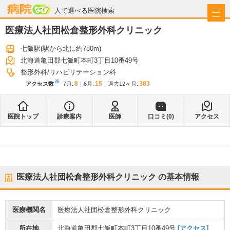
病院なび
人で選べる医院検索
医療法人社団松倉整形外科クリニック
七飯駅
(駅から
北に約780m
)
北海道亀田郡七飯町本町3丁目10番49号
整形外科
リハビリテーション科
※
8
15
383
アクセス数
7月
:
6月
:
過去12ヶ月:
医院トップ
診療案内
医師
口コミ(
0
)
アクセス
医療法人社団松倉整形外科クリニック
の基本情報
医療機関名
医療法人社団松倉整形外科クリニック
所在地
北海道亀田郡七飯町本町3丁目10番49号
[アクセス]