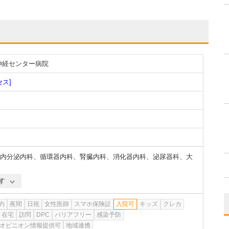
神経センター病院
セス]
内分泌内科
、
循環器内科
、
腎臓内科
、
消化器内科
、
泌尿器科
、
大
す
約
夜間
日祝
女性医師
スマホ保険証
入院可
キッズ
クレカ
在宅
訪問
DPC
バリアフリー
感染予防
オピニオン情報提供可
地域連携