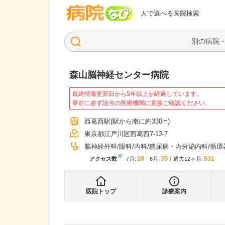
病院なび
人で選べる医院検索
森山脳神経センター病院
最終情報更新日から5年以上が経過しています。
事前に必ず該当の医療機関に直接ご確認ください。
西葛西駅
(駅から
南に約330m
)
東京都江戸川区西葛西7-12-7
脳神経外科
眼科
内科
糖尿病・内分泌内科
循環
※
20
35
531
アクセス数
7月
:
6月
:
過去12ヶ月:
医院トップ
診療案内