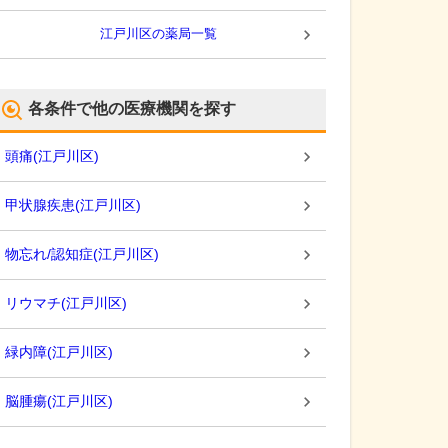
江戸川区
の薬局一覧
各条件で他の医療機関を探す
頭痛
(
江戸川区
)
甲状腺疾患
(
江戸川区
)
物忘れ/認知症
(
江戸川区
)
リウマチ
(
江戸川区
)
緑内障
(
江戸川区
)
脳腫瘍
(
江戸川区
)