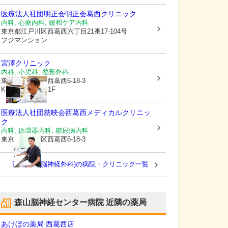
医療法人社団明正会明正会葛西クリニック
内科, 心療内科, 緩和ケア内科
東京都江戸川区
西葛西六丁目21番17-104号
フジマンション
宮澤クリニック
内科, 小児科, 整形外科, ...
東京都江戸川区
西葛西6-18-3
KIRAKUビルⅡ 1F
医療法人社団慈映会
西葛西メディカルクリニッ
ク
内科, 循環器内科, 糖尿病内科
東京都江戸川区
西葛西6-18-3
江戸川区(脳神経外科)の病院・クリニック一覧
森山脳神経センター病院
近隣の薬局
あけぼの薬局 西葛西店