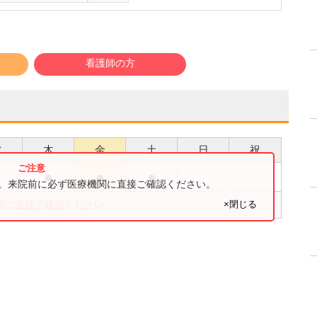
看護師の方
水
木
金
土
日
祝
●
●
●
●
す。来院前に必ず医療機関に直接ご確認ください。
×閉じる
関に直接ご確認ください。