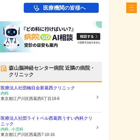
医療機関の皆様へ
森山脳神経センター病院
近隣の病院・
クリニック
医療法人社団楠目会
新葛西クリニック
内科
東京都江戸川区
西葛西6丁目19-8
医療法人社団ライトベル
西葛西うすい内科クリ
ニック
内科, 小児科
東京都江戸川区
西葛西7-10-16