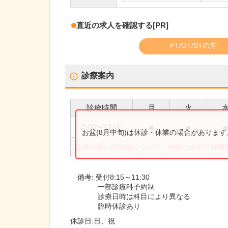
直近の求人を確認する
[PR]
PT/OT/STの方
診療案内
診療時間
月
火
●
●
9:00
〜
12:00
お盆(8月中旬)は休診・休業の場合がありま
診療時間・内容等について、事前に必ず医療機
備考:
受付8:15～11:30
一部診療科予約制
診療日時は科目により異なる
臨時休診あり
休診日:
日、祝