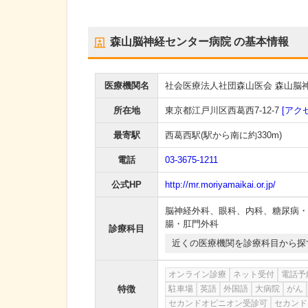
森山脳神経センター病院
の基本情報
医療機関名
社会医療法人社団森山医会 森山脳
所在地
東京都江戸川区西葛西7-12-7
[アク
最寄駅
西葛西駅
(駅から
南に約330m
)
電話
03-3675-1211
公式HP
http://mr.moriyamaikai.or.jp/
脳神経外科
、
眼科
、
内科
、
糖尿病・
腸・肛門外科
診療科目
近くの医療機関を診療科目から探
オンライン診療
ネット受付
電話予
特徴
駐車場
英語
外国語
大病院
がん
セカンドオピニオン受診可
セカンド