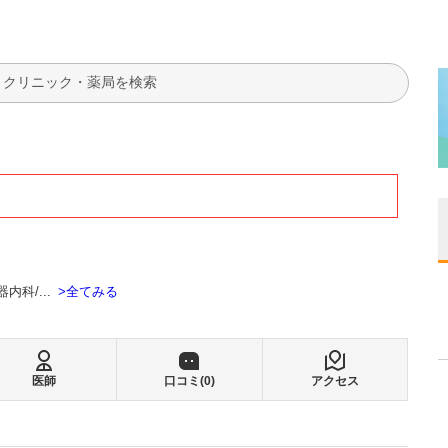
検索
全てみる
器内科
...
医師
口コミ(
0
)
アクセス