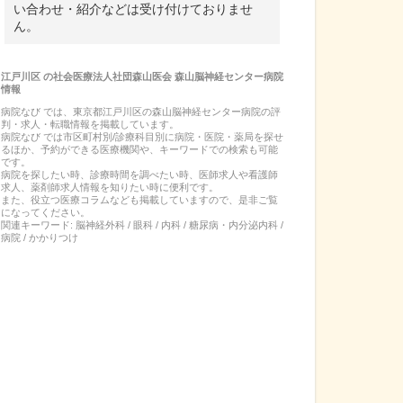
い合わせ・紹介などは受け付けておりませ
ん。
江戸川区
の
社会医療法人社団森山医会 森山脳神経センター病院
情報
病院なび では、
東京都
江戸川区
の
森山脳神経センター病院
の
評
判・求人・転職
情報を掲載しています。
病院なび では市区町村別/診療科目別に病院・医院・薬局を探せ
るほか、予約ができる医療機関や、キーワードでの検索も可能
です。
病院を探したい時、診療時間を調べたい時、医師求人や看護師
求人、薬剤師求人情報を知りたい時に便利です。
また、役立つ医療コラムなども掲載していますので、是非ご覧
になってください。
関連キーワード:
脳神経外科 / 眼科 / 内科 / 糖尿病・内分泌内科 /
病院 / かかりつけ