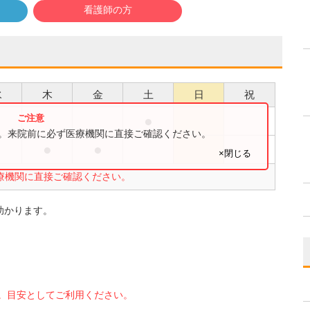
看護師の方
水
木
金
土
日
祝
●
す。来院前に必ず医療機関に直接ご確認ください。
●
●
●
×閉じる
療機関に直接ご確認ください。
助かります。
。目安としてご利用ください。