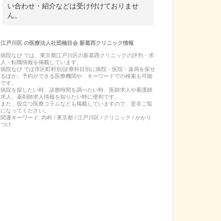
い合わせ・紹介などは受け付けておりませ
ん。
江戸川区
の
医療法人社団楠目会 新葛西クリニック
情報
病院なび では、
東京都
江戸川区
の
新葛西クリニック
の
評判・求
人・転職
情報を掲載しています。
病院なび では市区町村別/診療科目別に病院・医院・薬局を探せ
るほか、予約ができる医療機関や、キーワードでの検索も可能
です。
病院を探したい時、診療時間を調べたい時、医師求人や看護師
求人、薬剤師求人情報を知りたい時に便利です。
また、役立つ医療コラムなども掲載していますので、是非ご覧
になってください。
関連キーワード:
内科 / 東京都 / 江戸川区 / クリニック / かかり
つけ