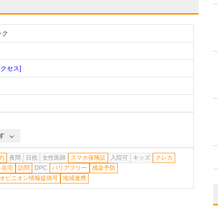
ック
アクセス]
す
約
夜間
日祝
女性医師
スマホ保険証
入院可
キッズ
クレカ
在宅
訪問
DPC
バリアフリー
感染予防
オピニオン情報提供可
地域連携