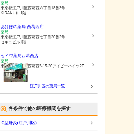
薬局
東京都江戸川区
西葛西六丁目18番3号
KIRAKUⅡ 1階
あけぼの薬局 西葛西店
薬局
東京都江戸川区
西葛西七丁目20番2号
セキニビル1階
セイワ薬局西葛西店
薬局
東京都江戸川区
西葛西6-15-20アイビーハイツ2F
江戸川区
の薬局一覧
各条件で他の医療機関を探す
C型肝炎
(
江戸川区
)