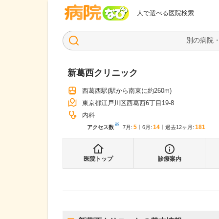
病院なび
人で選べる医院検索
新葛西クリニック
西葛西駅
(駅から
南東に約260m
)
東京都江戸川区西葛西6丁目19-8
内科
※
5
14
181
アクセス数
7月
:
6月
:
過去12ヶ月:
医院トップ
診療案内