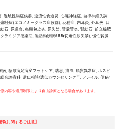
瘍
過敏性腸症候群
逆流性食道炎
心臓神経症
自律神経失調
栓塞栓症(エコノミークラス症候群)
花粉症
内耳炎
外耳炎
口
路結石
尿道炎
亀頭包皮炎
尿失禁
腎盂腎炎
腎結石
前立腺肥
クラミジア感染症
過活動膀胱/UUI(切迫性尿失禁)
慢性腎臓
尿病
糖尿病足病変フットケア
喘息
痛風
脂質異常症
ホスピ
※
総合診療科
遺伝相談/遺伝カウンセリング
フレイル
便秘/
治療内容や適用制限により自由診療となる場合があります。
情報に関するご注意】