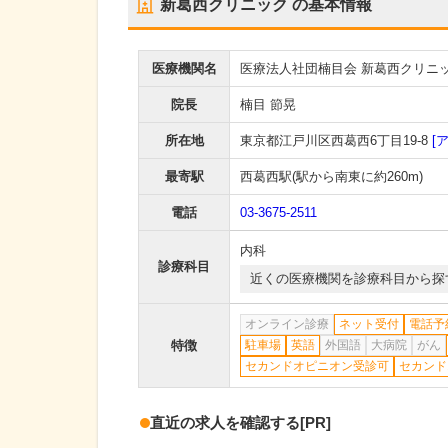
新葛西クリニック
の基本情報
医療機関名
医療法人社団楠目会 新葛西クリニ
院長
楠目 節晃
所在地
東京都江戸川区西葛西6丁目19-8
[
最寄駅
西葛西駅
(駅から
南東に約260m
)
電話
03-3675-2511
内科
診療科目
近くの医療機関を診療科目から探
オンライン診療
ネット受付
電話予
特徴
駐車場
英語
外国語
大病院
がん
セカンドオピニオン受診可
セカンド
直近の求人を確認する
[PR]