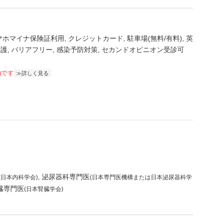
マホマイナ保険証利用
クレジットカード
駐車場(無料/有料)
英
看護
バリアフリー
感染予防対策
セカンドオピニオン受診可
)です
詳しく見る
泌尿器科専門医
(日本内科学会)
(日本専門医機構または日本泌尿器科学
臓専門医
(日本腎臓学会)