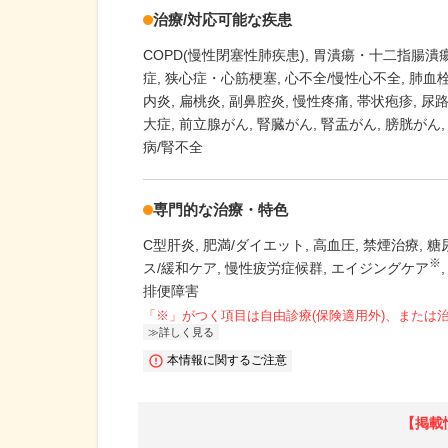
治療/対応可能な疾患
COPD(慢性閉塞性肺疾患)
胃潰瘍・十二指腸潰
症
狭心症・心筋梗塞
心不全/慢性心不全
肺血
内炎
扁桃炎
副鼻腔炎
慢性疼痛
帯状疱疹
尿
大症
前立腺がん
腎臓がん
腎盂がん
膀胱がん
病/腎不全
専門的な治療・特色
C型肝炎
肥満/ダイエット
高血圧
禁煙治療
糖
※
ス/緩和ケア
慢性疲労症候群
エイジングケア
排便障害
「※」がつく項目は自由診療(保険適用外)、または
詳しく見る
本情報に関するご注意
【掲載