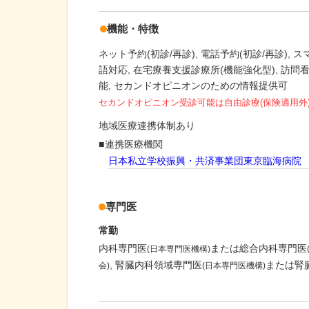
機能・特徴
ネット予約(初診/再診)
電話予約(初診/再診)
ス
語対応
在宅療養支援診療所(機能強化型)
訪問
能
セカンドオピニオンのための情報提供可
セカンドオピニオン受診可能
は自由診療(保険適用外
地域医療連携体制あり
連携医療機関
日本私立学校振興・共済事業団東京臨海病院
専門医
常勤
内科専門医
または総合内科専門医
(日本専門医機構)
腎臓内科領域専門医
または腎
会)
(日本専門医機構)