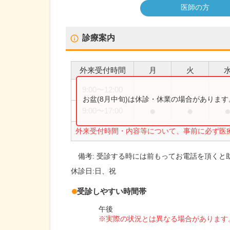
医師の方
診療案内
外来受付時間
月
火
9:00
〜
12:00
お盆(8月中旬)は休診・休業の場合がありま
●
●
9:00
〜
17:00
外来受付時間・内容等について、事前に必ず医
備考:
受診する時には前もってお電話を頂くと
休診日:
日、祝
受診しやすい時間帯
午後
※実際の状況とは異なる場合があります