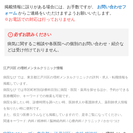
掲載情報に誤りがある場合には、お手数ですが、
お問い合わせフ
ォーム
からご連絡をいただけますようお願いいたします。
※お電話での対応は行っておりません
必ずお読みください
病気に関するご相談や各医院への個別のお問い合わせ・紹介な
どは受け付けておりません。
江戸川区
の
増村メンタルクリニック
情報
病院なび では、
東京都
江戸川区
の
増村メンタルクリニック
の
評判・求人・転職
情報を
掲載しています。
病院なび では市区町村別/診療科目別に病院・医院・薬局を探せるほか、予約ができる
医療機関や、キーワードでの検索も可能です。
病院を探したい時、診療時間を調べたい時、医師求人や看護師求人、薬剤師求人情報
を知りたい時に便利です。
また、役立つ医療コラムなども掲載していますので、是非ご覧になってください。
関連キーワード:
内科 / 精神科 / 脳神経内科 / 心療内科 / クリニック / かかりつけ