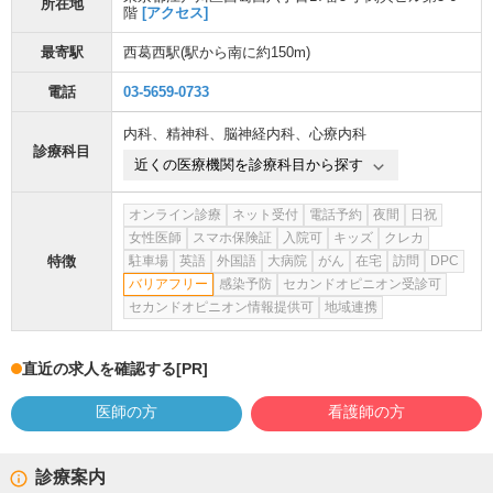
所在地
階
[アクセス]
最寄駅
西葛西駅
(駅から
南に約150m
)
電話
03-5659-0733
内科
、
精神科
、
脳神経内科
、
心療内科
診療科目
近くの医療機関を診療科目から探す
オンライン診療
ネット受付
電話予約
夜間
日祝
女性医師
スマホ保険証
入院可
キッズ
クレカ
特徴
駐車場
英語
外国語
大病院
がん
在宅
訪問
DPC
バリアフリー
感染予防
セカンドオピニオン受診可
セカンドオピニオン情報提供可
地域連携
直近の求人を確認する
[PR]
医師の方
看護師の方
診療案内