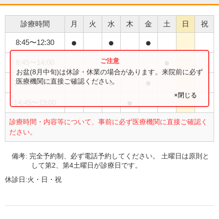
診療時間
月
火
水
木
金
土
日
祝
●
●
●
8:45
〜
12:30
●
8:45
〜
14:00
お盆(8月中旬)は休診・休業の場合があります。来院前に必ず
●
●
●
医療機関に直接ご確認ください。
14:00
〜
19:00
×閉じる
●
14:45
〜
19:00
診療時間・内容等について、事前に必ず医療機関に直接ご確認く
ださい。
備考:
完全予約制、必ず電話予約してください。 土曜日は原則と
して第2、第4土曜日が診療日です。
休診日:
火・日・祝