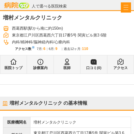
病院なび
人で選べる医院検索
増村メンタルクリニック
西葛西駅
(駅から
南に約150m
)
東京都江戸川区西葛西六丁目17番5号 関寅ビル第3 6階
内科
精神科
脳神経内科
心療内科
※
6
9
110
アクセス数
7月
:
6月
:
過去12ヶ月:
医院トップ
診療案内
医師
口コミ(
0
)
アクセス
増村メンタルクリニック
の基本情報
医療機関名
増村メンタルクリニック
東京都江戸川区西葛西六丁目17番5号 関寅ビル第3 6