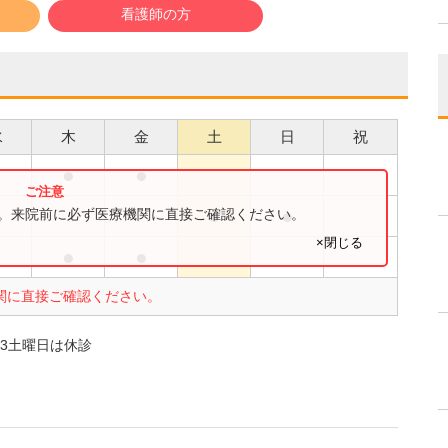
看護師の方
水
木
金
土
日
祝
●
●
●
●
●
す。来院前に必ず医療機関に直接ご確認ください。
×閉じる
●
●
●
関に直接ご確認ください。
第3土曜日は休診