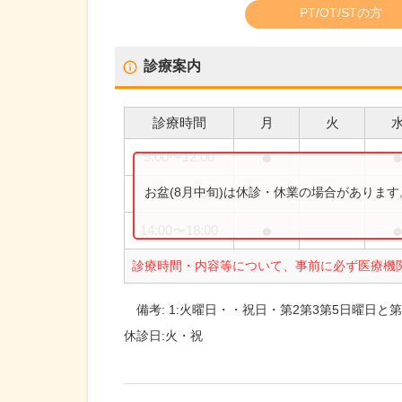
PT/OT/STの方
診療案内
診療時間
月
火
●
9:00
〜
12:00
お盆(8月中旬)は休診・休業の場合がありま
9:00
〜
13:00
●
14:00
〜
18:00
診療時間・内容等について、事前に必ず医療機
備考:
1:火曜日・・祝日・第2第3第5日曜日と
休診日:
火・祝