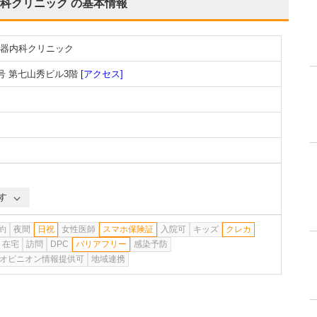
科クリニック
の基本情報
器内科クリニック
号 第七山秀ビル3階
[アクセス]
す
約
夜間
日祝
女性医師
スマホ保険証
入院可
キッズ
クレカ
在宅
訪問
DPC
バリアフリー
感染予防
オピニオン情報提供可
地域連携