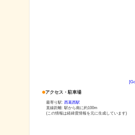
[G
アクセス・駐車場
最寄り駅:
西葛西駅
直線距離: 駅から
南に約100m
(この情報は経緯度情報を元に生成しています)