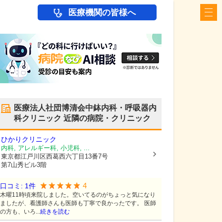
医療機関の皆様へ
医療法人社団博清会中鉢内科・呼吸器内
科クリニック
近隣の病院・クリニック
ひかりクリニック
内科, アレルギー科, 小児科, ...
東京都江戸川区
西葛西六丁目13番7号
第7山秀ビル3階
4
口コミ:
1
件
木曜11時頃来院しました。空いてるのがちょっと気になり
ましたが、看護師さんも医師も丁寧で良かったです。 医師
の方も、いろ...
続きを読む