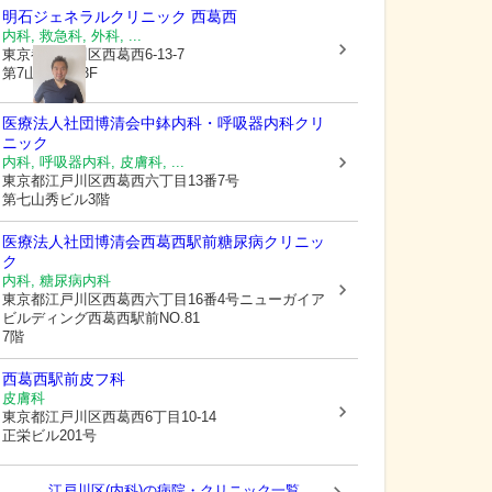
明石ジェネラルクリニック 西葛西
内科, 救急科, 外科, ...
東京都江戸川区
西葛西6-13-7
第7山秀ビル3F
医療法人社団博清会中鉢内科・呼吸器内科クリ
ニック
内科, 呼吸器内科, 皮膚科, ...
東京都江戸川区
西葛西六丁目13番7号
第七山秀ビル3階
医療法人社団博清会西葛西駅前糖尿病クリニッ
ク
内科, 糖尿病内科
東京都江戸川区
西葛西六丁目16番4号ニューガイア
ビルディング西葛西駅前NO.81
7階
西葛西駅前皮フ科
皮膚科
東京都江戸川区
西葛西6丁目10-14
正栄ビル201号
江戸川区(内科)の病院・クリニック一覧