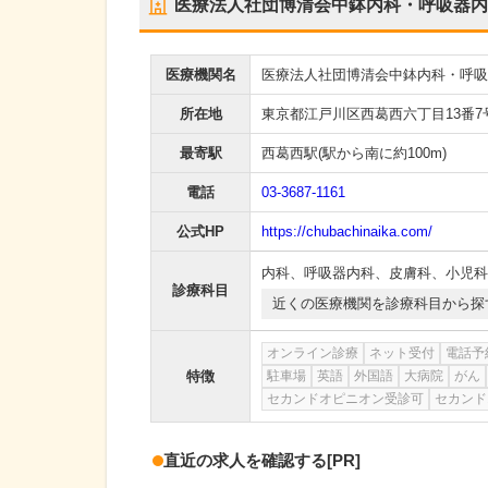
医療法人社団博清会中鉢内科・呼吸器内
医療機関名
医療法人社団博清会中鉢内科・呼吸
所在地
東京都江戸川区西葛西六丁目13番7
最寄駅
西葛西駅
(駅から
南に約100m
)
電話
03-3687-1161
公式HP
https://chubachinaika.com/
内科
、
呼吸器内科
、
皮膚科
、
小児科
診療科目
近くの医療機関を診療科目から探
オンライン診療
ネット受付
電話予
特徴
駐車場
英語
外国語
大病院
がん
セカンドオピニオン受診可
セカンド
直近の求人を確認する
[PR]