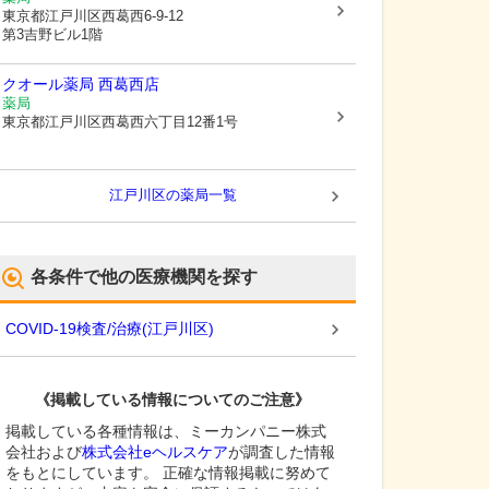
東京都江戸川区
西葛西6-9-12
第3吉野ビル1階
クオール薬局 西葛西店
薬局
東京都江戸川区
西葛西六丁目12番1号
江戸川区
の薬局一覧
各条件で他の医療機関を探す
COVID-19検査/治療
(
江戸川区
)
《掲載している情報についてのご注意》
掲載している各種情報は、ミーカンパニー株式
会社および
株式会社eヘルスケア
が調査した情報
をもとにしています。 正確な情報掲載に努めて