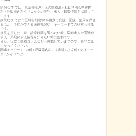
病院なび では、
東京都
江戸川区
の
医療法人社団博清会中鉢内
科・呼吸器内科クリニック
の
評判・求人・転職
情報を掲載して
います。
病院なび では市区町村別/診療科目別に病院・医院・薬局を探せ
るほか、予約ができる医療機関や、キーワードでの検索も可能
です。
病院を探したい時、診療時間を調べたい時、医師求人や看護師
求人、薬剤師求人情報を知りたい時に便利です。
また、役立つ医療コラムなども掲載していますので、是非ご覧
になってください。
関連キーワード:
内科 / 呼吸器内科 / 皮膚科 / 小児科 / クリニッ
ク / かかりつけ