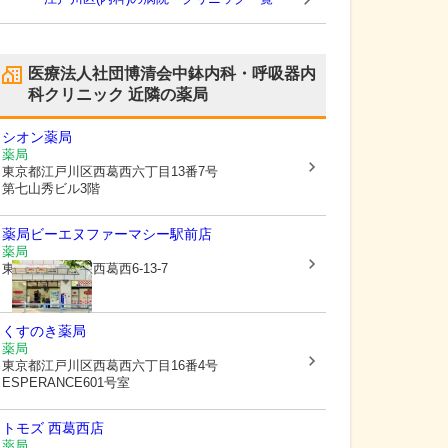
医療法人社団博清会中鉢内科・呼吸器内
科クリニック
近隣の薬局
シオン薬局
薬局
東京都江戸川区
西葛西六丁目13番7号
第七山秀ビル3階
薬局ビーエヌファーマシー駅前店
薬局
東京都江戸川区
西葛西6-13-7
くすのき薬局
薬局
東京都江戸川区
西葛西六丁目16番4号
ESPERANCE601号室
トモズ 西葛西店
薬局