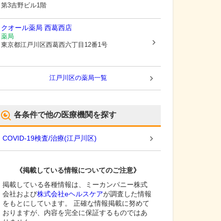
第3吉野ビル1階
クオール薬局 西葛西店
薬局
東京都江戸川区
西葛西六丁目12番1号
江戸川区
の薬局一覧
各条件で他の医療機関を探す
COVID-19検査/治療
(
江戸川区
)
《掲載している情報についてのご注意》
掲載している各種情報は、ミーカンパニー株式
会社および
株式会社eヘルスケア
が調査した情報
をもとにしています。 正確な情報掲載に努めて
おりますが、内容を完全に保証するものではあ