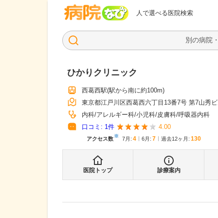
病院なび
人で選べる医院検索
ひかりクリニック
西葛西駅
(駅から
南に約100m
)
東京都江戸川区西葛西六丁目13番7号 第7山秀ビ
内科
アレルギー科
小児科
皮膚科
呼吸器内科
口コミ:
1
件
4.00
※
4
7
130
アクセス数
7月
:
6月
:
過去12ヶ月:
医院トップ
診療案内