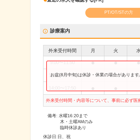
PT/OT/STの方
診療案内
外来受付時間
月
火
●
●
9:00
〜
11:50
お盆(8月中旬)は休診・休業の場合がありま
14:00
〜
16:20
●
●
14:00
〜
17:50
外来受付時間・内容等について、事前に必ず医
備考:
水曜16:20まで
木・土曜AMのみ
臨時休診あり
休診日:
日、祝