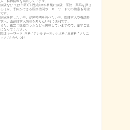
人・転職
情報を掲載しています。
病院なび では市区町村別/診療科目別に病院・医院・薬局を探せ
るほか、予約ができる医療機関や、キーワードでの検索も可能
です。
病院を探したい時、診療時間を調べたい時、医師求人や看護師
求人、薬剤師求人情報を知りたい時に便利です。
また、役立つ医療コラムなども掲載していますので、是非ご覧
になってください。
関連キーワード:
内科 / アレルギー科 / 小児科 / 皮膚科 / クリニ
ック / かかりつけ