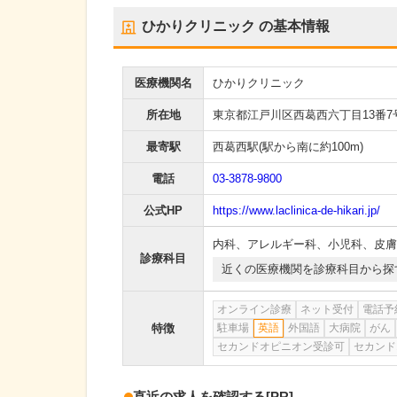
ひかりクリニック
の基本情報
医療機関名
ひかりクリニック
所在地
東京都江戸川区西葛西六丁目13番7号
最寄駅
西葛西駅
(駅から
南に約100m
)
電話
03-3878-9800
公式HP
https://www.laclinica-de-hikari.jp/
内科
、
アレルギー科
、
小児科
、
皮膚
診療科目
近くの医療機関を診療科目から探
オンライン診療
ネット受付
電話予
特徴
駐車場
英語
外国語
大病院
がん
セカンドオピニオン受診可
セカンド
直近の求人を確認する
[PR]