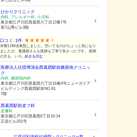
ひかりクリニック
内科, アレルギー科, 小児科, ...
東京都江戸川区
西葛西六丁目13番7号
第7山秀ビル3階
4
口コミ:
1
件
木曜11時頃来院しました。空いてるのがちょっと気になり
ましたが、看護師さんも医師も丁寧で良かったです。 医師
の方も、いろ...
続きを読む
医療法人社団博清会西葛西駅前糖尿病クリニッ
ク
内科, 糖尿病内科
東京都江戸川区
西葛西六丁目16番4号ニューガイア
ビルディング西葛西駅前NO.81
7階
西葛西駅前皮フ科
皮膚科
東京都江戸川区
西葛西6丁目10-14
正栄ビル201号
江戸川区(内科)の病院・クリニック一覧