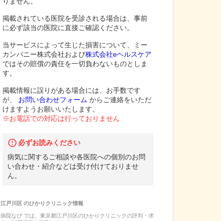
りません。
掲載されている医院を受診される場合は、事前
に必ず該当の医院に直接ご確認ください。
当サービスによって生じた損害について、ミー
カンパニー株式会社および
株式会社eヘルスケア
ではその賠償の責任を一切負わないものとしま
す。
掲載情報に誤りがある場合には、お手数です
が、
お問い合わせフォーム
からご連絡をいただ
けますようお願いいたします。
※お電話での対応は行っておりません
必ずお読みください
病気に関するご相談や各医院への個別のお問
い合わせ・紹介などは受け付けておりませ
ん。
江戸川区
の
ひかりクリニック
情報
病院なび では、
東京都
江戸川区
の
ひかりクリニック
の
評判・求