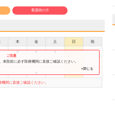
看護師の方
水
木
金
土
日
祝
●
●
●
●
●
す。来院前に必ず医療機関に直接ご確認ください。
×閉じる
●
療機関に直接ご確認ください。