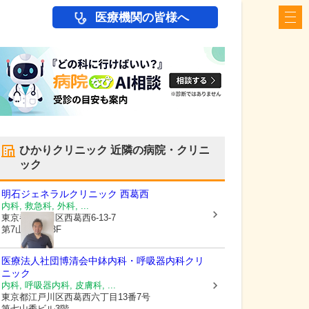
医療機関の皆様へ
ひかりクリニック
近隣の病院・クリニ
ック
明石ジェネラルクリニック 西葛西
内科, 救急科, 外科, ...
東京都江戸川区
西葛西6-13-7
第7山秀ビル3F
医療法人社団博清会中鉢内科・呼吸器内科クリ
ニック
内科, 呼吸器内科, 皮膚科, ...
東京都江戸川区
西葛西六丁目13番7号
第七山秀ビル3階