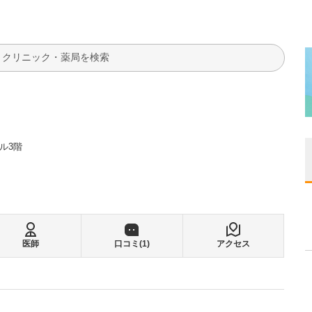
検索
ル3階
医師
口コミ(
1
)
アクセス