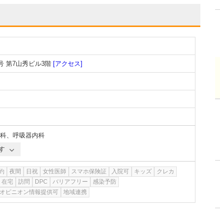
 第7山秀ビル3階
[アクセス]
科
、
呼吸器内科
す
約
夜間
日祝
女性医師
スマホ保険証
入院可
キッズ
クレカ
在宅
訪問
DPC
バリアフリー
感染予防
オピニオン情報提供可
地域連携