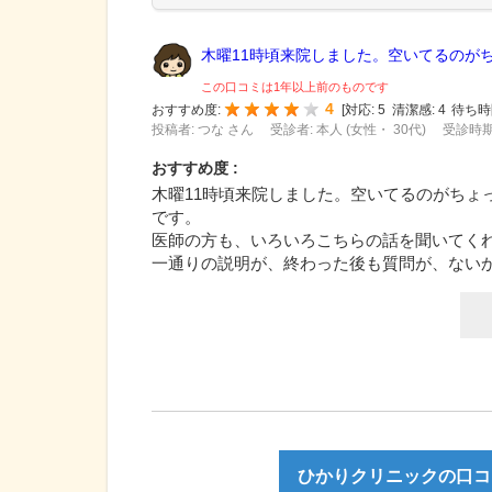
木曜11時頃来院しました。空いてるのがち.
この口コミは1年以上前のものです
4
おすすめ度:
[
対応:
5
清潔感:
4
待ち時
投稿者: つな さん
受診者: 本人 (女性・ 30代)
受診時期:
おすすめ度 :
木曜11時頃来院しました。空いてるのがちょ
です。
医師の方も、いろいろこちらの話を聞いてく
一通りの説明が、終わった後も質問が、ない
ひかりクリニックの口コミ