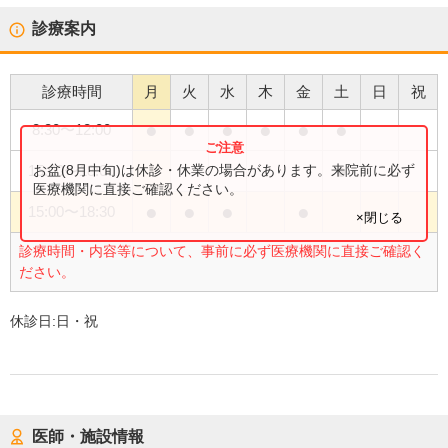
診療案内
診療時間
月
火
水
木
金
土
日
祝
●
●
●
●
●
●
8:30
〜
12:00
●
お盆(8月中旬)は休診・休業の場合があります。来院前に必ず
15:00
〜
18:00
医療機関に直接ご確認ください。
●
●
●
●
15:00
〜
18:30
×閉じる
診療時間・内容等について、事前に必ず医療機関に直接ご確認く
ださい。
休診日:
日・祝
医師・施設情報