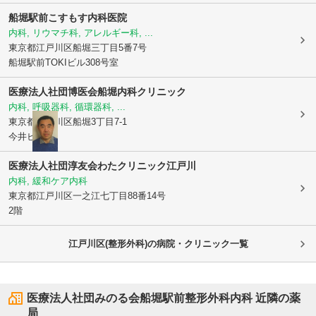
船堀駅前こすもす内科医院
内科, リウマチ科, アレルギー科, ...
東京都江戸川区
船堀三丁目5番7号
船堀駅前TOKIビル308号室
医療法人社団博医会
船堀内科クリニック
内科, 呼吸器科, 循環器科, ...
東京都江戸川区
船堀3丁目7-1
今井ビル3F
医療法人社団淳友会わたクリニック江戸川
内科, 緩和ケア内科
東京都江戸川区
一之江七丁目88番14号
2階
江戸川区(整形外科)の病院・クリニック一覧
医療法人社団みのる会船堀駅前整形外科内科
近隣の薬
局