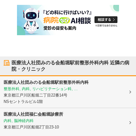
医療法人社団みのる会船堀駅前整形外科内科
近隣の病
院・クリニック
医療法人社団みのる会船堀駅前整形外科内科
整形外科, 内科, リハビリテーション科, ...
東京都江戸川区
船堀二丁目22番14号
NSセントラルビル1階
医療法人社団福仁会
船堀診療所
内科, 脳神経内科
東京都江戸川区
船堀2丁目23-10