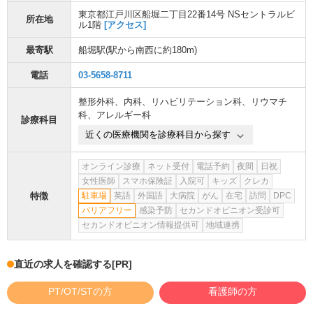
東京都江戸川区船堀二丁目22番14号 NSセントラルビ
所在地
ル1階
[アクセス]
最寄駅
船堀駅
(駅から
南西に約180m
)
電話
03-5658-8711
整形外科
、
内科
、
リハビリテーション科
、
リウマチ
科
、
アレルギー科
診療科目
近くの医療機関を診療科目から探す
オンライン診療
ネット受付
電話予約
夜間
日祝
女性医師
スマホ保険証
入院可
キッズ
クレカ
特徴
駐車場
英語
外国語
大病院
がん
在宅
訪問
DPC
バリアフリー
感染予防
セカンドオピニオン受診可
セカンドオピニオン情報提供可
地域連携
直近の求人を確認する
[PR]
PT/OT/STの方
看護師の方