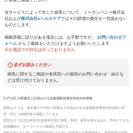
当サービスによって生じた損害について、ミーカンパニー株式会
社および
株式会社eヘルスケア
ではその賠償の責任を一切負わない
ものとします。
掲載情報に誤りがある場合には、お手数ですが、
お問い合わせフ
ォーム
からご連絡をいただけますようお願いいたします。
※お電話での対応は行っておりません
必ずお読みください
病気に関するご相談や各医院への個別のお問い合わせ・紹介な
どは受け付けておりません。
江戸川区
の
医療法人社団みのる会船堀駅前整形外科内科
情報
病院なび では、
東京都
江戸川区
の
医療法人社団みのる会船堀駅前整形外科内科
の
評
判・求人・転職
情報を掲載しています。
病院なび では市区町村別/診療科目別に病院・医院・薬局を探せるほか、予約ができる
医療機関や、キーワードでの検索も可能です。
病院を探したい時、診療時間を調べたい時、医師求人や看護師求人、薬剤師求人情報