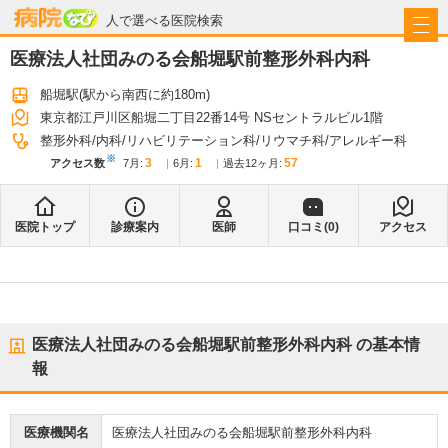
病院なび
人で選べる医院検索
医療法人社団みのる会船堀駅前整形外科内科
船堀駅
(駅から
南西に約180m
)
東京都江戸川区船堀二丁目22番14号 NSセントラルビル1階
整形外科
内科
リハビリテーション科
リウマチ科
アレルギー科
※
3
1
57
アクセス数
7月
:
6月
:
過去12ヶ月:
医院トップ
診療案内
医師
口コミ(
0
)
アクセス
医療法人社団みのる会船堀駅前整形外科内科
の基本情
報
医療機関名
医療法人社団みのる会船堀駅前整形外科内科