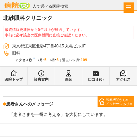
病院なび
人で選べる医院検索
北砂眼科クリニック
最終情報更新日から5年以上が経過しています。
事前に必ず該当の医療機関に直接ご確認ください。
東京都江東区北砂4丁目40-15 丸亀ビル1F
眼科
※
5
6
109
アクセス数
7月
:
6月
:
過去12ヶ月:
医院トップ
診療案内
医師
口コミ(
0
)
アクセス
医療機関からの
患者さんへのメッセージ
メッセージあり
「患者さまを一番に考える」を大切にしています。