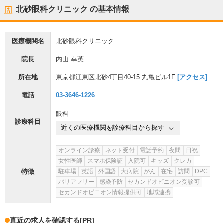
北砂眼科クリニック
の基本情報
医療機関名
北砂眼科クリニック
院長
内山 幸英
所在地
東京都江東区北砂4丁目40-15 丸亀ビル1F
[アクセス]
電話
03-3646-1226
眼科
診療科目
近くの医療機関を診療科目から探す
オンライン診療
ネット受付
電話予約
夜間
日祝
女性医師
スマホ保険証
入院可
キッズ
クレカ
特徴
駐車場
英語
外国語
大病院
がん
在宅
訪問
DPC
バリアフリー
感染予防
セカンドオピニオン受診可
セカンドオピニオン情報提供可
地域連携
直近の求人を確認する
[PR]