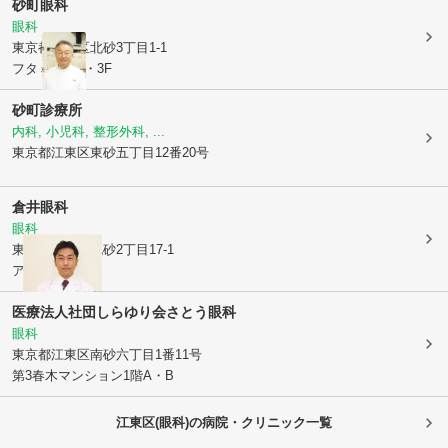
砂町眼科
眼科
東京都江東区
北砂3丁目1-1
フタミビル2・3F
砂町診療所
内科, 小児科, 整形外科, ...
東京都江東区
東砂五丁目12番20号
倉井眼科
眼科
東京都江東区
北砂2丁目17-1
アリオ北砂2F
医療法人社団しらゆり会さとう眼科
眼科
東京都江東区
南砂六丁目1番11号
第3春木マンション1階A・B
江東区(眼科)の病院・クリニック一覧