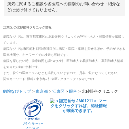
病気に関するご相談や各医院への個別のお問い合わせ・紹介な
どは受け付けておりません。
江東区
の
北砂眼科クリニック
情報
病院なび では、
東京都
江東区
の
北砂眼科クリニック
の
評判・求人・転職
情報を掲載し
ています。
病院なび では市区町村別/診療科目別に病院・医院・薬局を探せるほか、予約ができる
医療機関や、キーワードでの検索も可能です。
病院を探したい時、診療時間を調べたい時、医師求人や看護師求人、薬剤師求人情報
を知りたい時に便利です。
また、役立つ医療コラムなども掲載していますので、是非ご覧になってください。
関連キーワード:
眼科 / 東京都 / 江東区 / クリニック / かかりつけ
病院なびトップ
>
東京都
>
江東区
>
眼科
>
北砂眼科クリニック
プライバシーマー
クについて