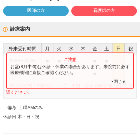
医師の方
看護師の方
診療案内
外来受付時間
月
火
水
木
金
土
日
祝
●
●
●
●
●
9:30
〜
13:00
お盆(8月中旬)は休診・休業の場合があります。来院前に必ず
●
●
●
●
医療機関に直接ご確認ください。
15:00
〜
18:30
×閉じる
外来受付時間・内容等について、事前に必ず医療機関に直接ご確
認ください。
備考:
土曜AMのみ
休診日:
木・日・祝