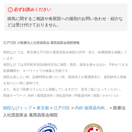
必ずお読みください
病気に関するご相談や各医院への個別のお問い合わせ・紹介な
どは受け付けておりません。
江戸川区
の
医療法人社団昌医会 葛西昌医会病院
情報
病院なび では、
東京都
江戸川区
の
葛西昌医会病院
の
評判・求人・転職
情報を掲載して
います。
病院なび では市区町村別/診療科目別に病院・医院・薬局を探せるほか、予約ができる
医療機関や、キーワードでの検索も可能です。
病院を探したい時、診療時間を調べたい時、医師求人や看護師求人、薬剤師求人情報
を知りたい時に便利です。
また、役立つ医療コラムなども掲載していますので、是非ご覧になってください。
関連キーワード:
内科 / 循環器内科 / 消化器内科 / 呼吸器内科 / 病院 / かかりつけ
病院なびトップ
>
東京都
>
江戸川区
>
内科
循環器内科
... >
医療法
人社団昌医会 葛西昌医会病院