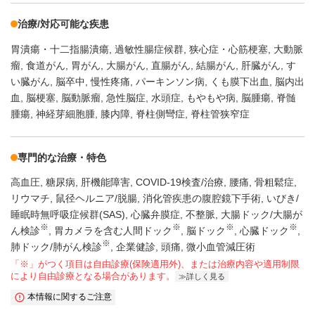
治療/対応可能な疾患
胃潰瘍・十二指腸潰瘍
過敏性腸症候群
狭心症・心筋梗塞
大動脈
瘤
食道がん
胃がん
大腸がん
直腸がん
結腸がん
肝臓がん
す
い臓がん
脳卒中
慢性疼痛
パーキンソン病
くも膜下出血
脳内出
血
脳梗塞
脳動脈瘤
急性脳症
水頭症
もやもや病
脳腫瘍
脊髄
腫瘍
神経芽細胞腫
膝内障
脊柱側彎症
脊柱管狭窄症
専門的な治療・特色
高血圧
糖尿病
肝機能障害
COVID-19検査/治療
腰痛
骨粗鬆症
リウマチ
鼠径ヘルニア/脱腸
消化管疾患の腹腔鏡下手術
いびき/
睡眠時無呼吸症候群(SAS)
心臓弁膜症
不整脈
大腸ドック/大腸が
※
※
※
※
ん検診
胃カメラを含む人間ドック
脳ドック
心臓ドック
※
肺ドック/肺がん検診
企業健診
頭痛
微小血管減圧術
「※」がつく項目は自由診療(保険適用外)、または治療内容や適用制限
により自由診療となる場合があります。
詳しく見る
本情報に関するご注意