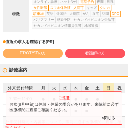
オンライン診療
ネット受付
電話予約
夜間
日祝
女性医師
スマホ保険証
入院可
キッズ
クレカ
特徴
駐車場
英語
外国語
大病院
がん
在宅
訪問
DPC
バリアフリー
感染予防
セカンドオピニオン受診可
セカンドオピニオン情報提供可
地域連携
直近の求人を確認する
[PR]
PT/OT/STの方
看護師の方
診療案内
外来受付時間
月
火
水
木
金
土
日
祝
●
●
●
●
●
●
7:30
〜
11:00
お盆(8月中旬)は休診・休業の場合があります。来院前に必ず
●
●
●
●
●
医療機関に直接ご確認ください。
12:10
〜
15:00
×閉じる
外来受付時間・内容等について、事前に必ず医療機関に直接ご確
認ください。