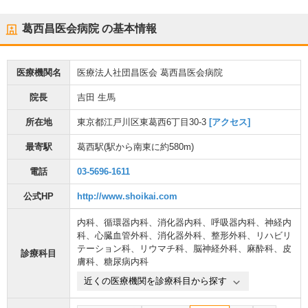
葛西昌医会病院
の基本情報
医療機関名
医療法人社団昌医会 葛西昌医会病院
院長
吉田 生馬
所在地
東京都江戸川区東葛西6丁目30-3
[アクセス]
最寄駅
葛西駅
(駅から
南東に約580m
)
電話
03-5696-1611
公式HP
http://www.shoikai.com
内科
、
循環器内科
、
消化器内科
、
呼吸器内科
、
神経内
科
、
心臓血管外科
、
消化器外科
、
整形外科
、
リハビリ
テーション科
、
リウマチ科
、
脳神経外科
、
麻酔科
、
皮
診療科目
膚科
、
糖尿病内科
近くの医療機関を診療科目から探す