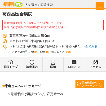
病院なび
人で選べる医院検索
葛西昌医会病院
最終情報更新日から5年以上が経過しています。
事前に必ず該当の医療機関に直接ご確認ください。
葛西駅
(駅から
南東に約580m
)
東京都江戸川区東葛西6丁目30-3
全てみる
内科
循環器内科
消化器内科
呼吸器内科
神経内科
...
※
54
58
708
アクセス数
7月
:
6月
:
過去12ヶ月:
医院トップ
診療案内
医師
口コミ(
0
)
アクセス
医療機関からの
患者さんへのメッセージ
メッセージあり
※電話予約は再診の方で、変更時のみ