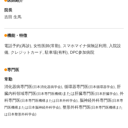
医師紹介
院長
吉田 生馬
機能・特徴
電話予約(再診)
女性医師(常勤)
スマホマイナ保険証利用
入院設
備
クレジットカード
駐車場(有料)
DPC参加病院
専門医
常勤
消化器病専門医
循環器専門医
肝
(日本消化器病学会)
(日本循環器学会)
臓内科領域専門医
または肝臓専門医
外
(日本専門医機構)
(日本肝臓学会)
科専門医
脳神経外科専門医
(日本専門医機構または日本外科学会)
(日本専
整形外科専門医
門医機構または日本脳神経外科学会)
(日本専門医機構また
は日本整形外科学会)