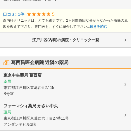
5
口コミ:
1
件
森内科クリニックは、とても親切です。2ヶ月間原因な分からなかった激痛の原
因を教えて下さり、専門医を、すぐに紹介して下さい...
続きを読む
江戸川区(内科)の病院・クリニック一覧
葛西昌医会病院
近隣の薬局
東京中央薬局 葛西店
薬局
東京都江戸川区
東葛西6-27-15
B号室
ファーマシィ薬局 かさい中央
薬局
東京都江戸川区
東葛西六丁目27番11号
アンダンテビル1階