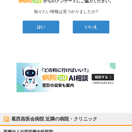
病院なび
からのアンケートにご協力ください。
知りたい情報は見つかりましたか?
はい
いいえ
葛西昌医会病院
近隣の病院・クリニック
医療法人社団
安藤内科医院