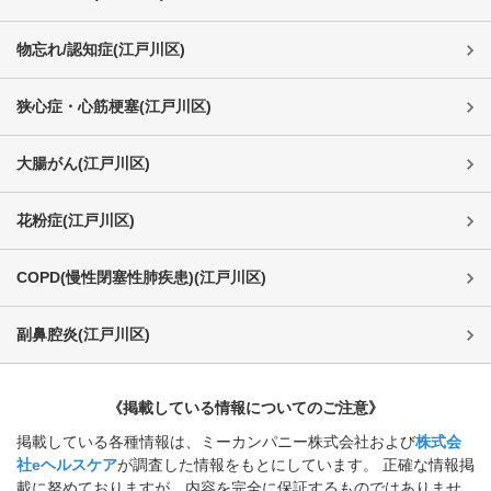
物忘れ/認知症
(
江戸川区
)
狭心症・心筋梗塞
(
江戸川区
)
大腸がん
(
江戸川区
)
花粉症
(
江戸川区
)
COPD(慢性閉塞性肺疾患)
(
江戸川区
)
副鼻腔炎
(
江戸川区
)
《掲載している情報についてのご注意》
掲載している各種情報は、ミーカンパニー株式会社および
株式会
社eヘルスケア
が調査した情報をもとにしています。 正確な情報掲
載に努めておりますが、内容を完全に保証するものではありませ