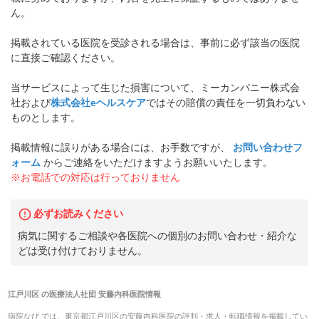
ん。
掲載されている医院を受診される場合は、事前に必ず該当の医院
に直接ご確認ください。
当サービスによって生じた損害について、ミーカンパニー株式会
社および
株式会社eヘルスケア
ではその賠償の責任を一切負わない
ものとします。
掲載情報に誤りがある場合には、お手数ですが、
お問い合わせフ
ォーム
からご連絡をいただけますようお願いいたします。
※お電話での対応は行っておりません
必ずお読みください
病気に関するご相談や各医院への個別のお問い合わせ・紹介な
どは受け付けておりません。
江戸川区
の
医療法人社団 安藤内科医院
情報
病院なび では、
東京都
江戸川区
の
安藤内科医院
の
評判・求人・転職
情報を掲載してい