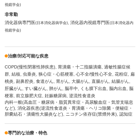
視鏡学会)
非常勤
消化器病専門医
消化器内視鏡専門医
(日本消化器病学会)
(日本消化器内
視鏡学会)
治療/対応可能な疾患
COPD(慢性閉塞性肺疾患)
胃潰瘍・十二指腸潰瘍
過敏性腸症候
群
結核
虫垂炎
狭心症・心筋梗塞
心不全/慢性心不全
花粉症
扁
桃炎
副鼻腔炎
食道がん
胃がん
大腸がん
直腸がん
結腸がん
肝臓がん
すい臓がん
肺がん
脳卒中
くも膜下出血
脳内出血
脳
梗塞
前立腺肥大症
妊娠糖尿病
逆流性食道炎
内科一般(高血圧・糖尿病・脂質異常症・高尿酸血症・気管支喘息
など), 消化器疾患(逆流性食道炎・胃潰瘍・ヘリコ除菌・便秘症・
胆嚢結石・潰瘍性大腸炎など), ニコチン依存症(禁煙外来), 認知症
専門的な治療・特色