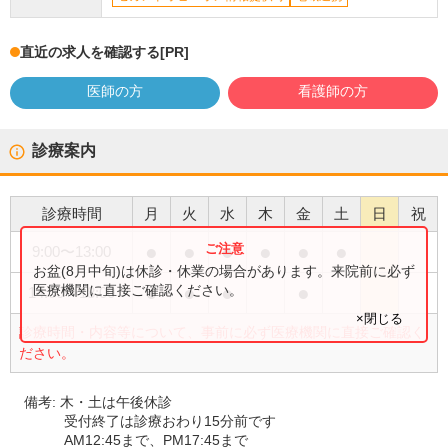
直近の求人を確認する
[PR]
医師の方
看護師の方
診療案内
診療時間
月
火
水
木
金
土
日
祝
●
●
●
●
●
●
9:00
〜
13:00
お盆(8月中旬)は休診・休業の場合があります。来院前に必ず
●
●
●
●
医療機関に直接ご確認ください。
14:00
〜
18:00
×閉じる
診療時間・内容等について、事前に必ず医療機関に直接ご確認く
ださい。
備考:
木・土は午後休診
受付終了は診療おわり15分前です
AM12:45まで、PM17:45まで