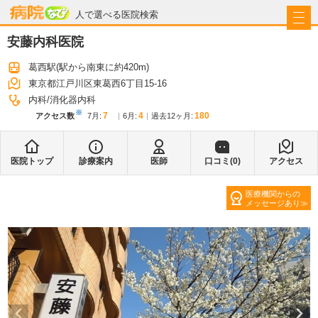
病院なび
人で選べる医院検索
安藤内科医院
葛西駅
(駅から
南東に約420m
)
東京都江戸川区東葛西6丁目15-16
内科
消化器内科
※
7
4
180
アクセス数
7月
:
6月
:
過去12ヶ月:
医院トップ
診療案内
医師
口コミ(
0
)
アクセス
医療機関からの
メッセージあり