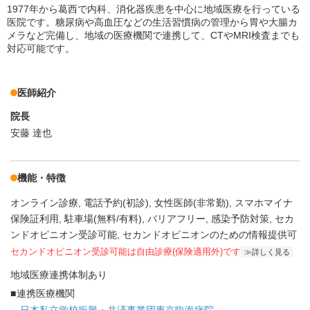
1977年から葛西で内科、消化器疾患を中心に地域医療を行っている
医院です。糖尿病や高血圧などの生活習慣病の管理から胃や大腸カ
メラなど完備し、地域の医療機関で連携して、CTやMRI検査までも
対応可能です。
医師紹介
院長
安藤 達也
機能・特徴
オンライン診療
電話予約(初診)
女性医師(非常勤)
スマホマイナ
保険証利用
駐車場(無料/有料)
バリアフリー
感染予防対策
セカ
ンドオピニオン受診可能
セカンドオピニオンのための情報提供可
セカンドオピニオン受診可能
は自由診療(保険適用外)です
詳しく見る
地域医療連携体制あり
連携医療機関