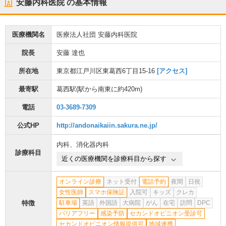
安藤内科医院
の基本情報
医療機関名
医療法人社団 安藤内科医院
院長
安藤 達也
所在地
東京都江戸川区東葛西6丁目15-16
[アクセス]
最寄駅
葛西駅
(駅から
南東に約420m
)
電話
03-3689-7309
公式HP
http://andonaikaiin.sakura.ne.jp/
内科
、
消化器内科
診療科目
近くの医療機関を診療科目から探す
オンライン診療
ネット受付
電話予約
夜間
日祝
女性医師
スマホ保険証
入院可
キッズ
クレカ
特徴
駐車場
英語
外国語
大病院
がん
在宅
訪問
DPC
バリアフリー
感染予防
セカンドオピニオン受診可
セカンドオピニオン情報提供可
地域連携