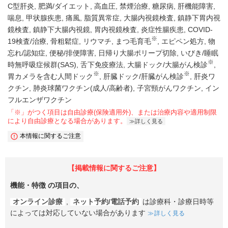
C型肝炎
肥満/ダイエット
高血圧
禁煙治療
糖尿病
肝機能障害
喘息
甲状腺疾患
痛風
脂質異常症
大腸内視鏡検査
鎮静下胃内視
鏡検査
鎮静下大腸内視鏡
胃内視鏡検査
炎症性腸疾患
COVID-
※
19検査/治療
骨粗鬆症
リウマチ
まつ毛育毛
エピペン処方
物
忘れ/認知症
便秘/排便障害
日帰り大腸ポリープ切除
いびき/睡眠
※
時無呼吸症候群(SAS)
舌下免疫療法
大腸ドック/大腸がん検診
※
※
胃カメラを含む人間ドック
肝臓ドック/肝臓がん検診
肝炎ワ
クチン
肺炎球菌ワクチン(成人/高齢者)
子宮頸がんワクチン
イン
フルエンザワクチン
「※」がつく項目は自由診療(保険適用外)、または治療内容や適用制限
により自由診療となる場合があります。
詳しく見る
本情報に関するご注意
【掲載情報に関するご注意】
機能・特徴
の項目の、
オンライン診療
,
ネット予約/電話予約
は診療科・診療日時等
によっては対応していない場合があります
詳しく見る