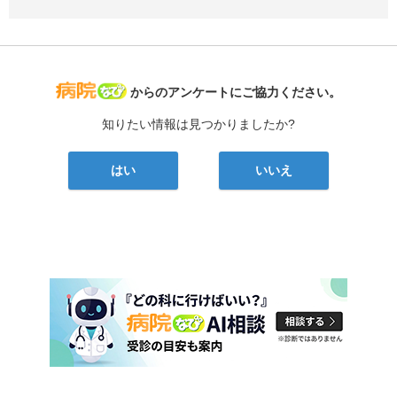
病院なび
からのアンケートにご協力ください。
知りたい情報は見つかりましたか?
はい
いいえ