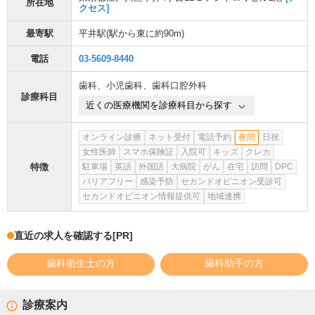
所在地
クセス]
最寄駅
平井駅
(駅から
東に約90m
)
電話
03-5609-8440
歯科
、
小児歯科
、
歯科口腔外科
診療科目
近くの医療機関を診療科目から探す
オンライン診療
ネット受付
電話予約
夜間
日祝
女性医師
スマホ保険証
入院可
キッズ
クレカ
特徴
駐車場
英語
外国語
大病院
がん
在宅
訪問
DPC
バリアフリー
感染予防
セカンドオピニオン受診可
セカンドオピニオン情報提供可
地域連携
直近の求人を確認する
[PR]
歯科衛生士の方
歯科助手の方
診療案内