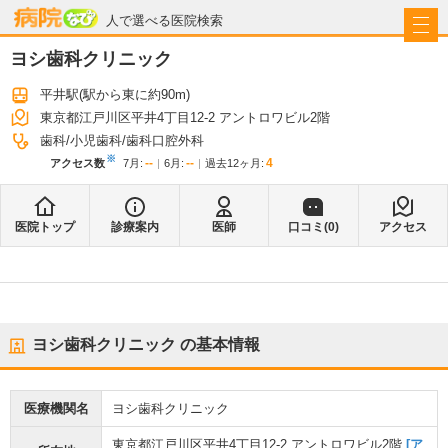
病院なび
人で選べる医院検索
ヨシ歯科クリニック
平井駅
(駅から
東に約90m
)
東京都江戸川区平井4丁目12-2 アントロワビル2階
歯科
小児歯科
歯科口腔外科
※
--
--
4
アクセス数
7月
:
6月
:
過去12ヶ月:
医院トップ
診療案内
医師
口コミ(
0
)
アクセス
ヨシ歯科クリニック
の基本情報
医療機関名
ヨシ歯科クリニック
東京都江戸川区平井4丁目12-2 アントロワビル2階
[ア