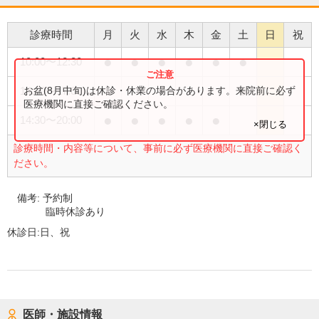
診療時間
月
火
水
木
金
土
日
祝
●
●
●
●
●
●
10:00
〜
12:30
●
お盆(8月中旬)は休診・休業の場合があります。来院前に必ず
14:00
〜
17:00
医療機関に直接ご確認ください。
●
●
●
●
●
14:30
〜
20:00
×閉じる
診療時間・内容等について、事前に必ず医療機関に直接ご確認く
ださい。
備考:
予約制
臨時休診あり
休診日:
日、祝
医師・施設情報