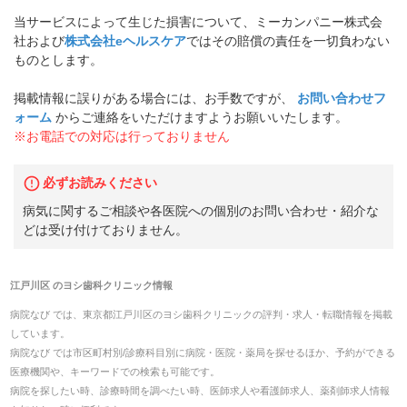
当サービスによって生じた損害について、ミーカンパニー株式会
社および
株式会社eヘルスケア
ではその賠償の責任を一切負わない
ものとします。
掲載情報に誤りがある場合には、お手数ですが、
お問い合わせフ
ォーム
からご連絡をいただけますようお願いいたします。
※お電話での対応は行っておりません
必ずお読みください
病気に関するご相談や各医院への個別のお問い合わせ・紹介な
どは受け付けておりません。
江戸川区
の
ヨシ歯科クリニック
情報
病院なび では、
東京都
江戸川区
の
ヨシ歯科クリニック
の
評判・求人・転職
情報を掲載
しています。
病院なび では市区町村別/診療科目別に病院・医院・薬局を探せるほか、予約ができる
医療機関や、キーワードでの検索も可能です。
病院を探したい時、診療時間を調べたい時、医師求人や看護師求人、薬剤師求人情報