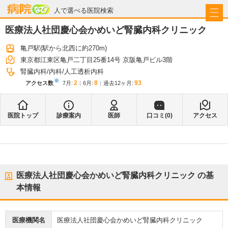
病院なび
人で選べる医院検索
医療法人社団慶心会かめいど腎臓内科クリニック
亀戸駅
(駅から
北西に約270m
)
東京都江東区亀戸二丁目25番14号 京阪亀戸ビル3階
腎臓内科
内科
人工透析内科
※
2
8
93
アクセス数
7月
:
6月
:
過去12ヶ月:
医院トップ
診療案内
医師
口コミ(
0
)
アクセス
医療法人社団慶心会かめいど腎臓内科クリニック
の基
本情報
医療機関名
医療法人社団慶心会かめいど腎臓内科クリニック