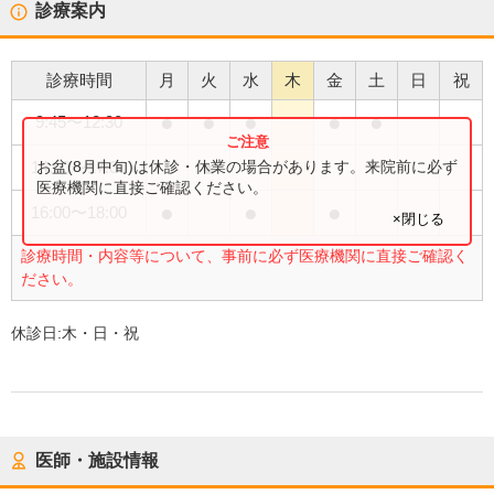
診療案内
診療時間
月
火
水
木
金
土
日
祝
●
●
●
●
●
9:45
〜
12:30
●
お盆(8月中旬)は休診・休業の場合があります。来院前に必ず
14:00
〜
17:00
医療機関に直接ご確認ください。
●
●
●
16:00
〜
18:00
×閉じる
診療時間・内容等について、事前に必ず医療機関に直接ご確認く
ださい。
休診日:
木・日・祝
医師・施設情報