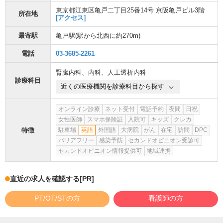
東京都江東区亀戸二丁目25番14号 京阪亀戸ビル3階
所在地
[アクセス]
最寄駅
亀戸駅
(駅から
北西に約270m
)
電話
03-3685-2261
腎臓内科
、
内科
、
人工透析内科
診療科目
近くの医療機関を診療科目から探す
オンライン診療
ネット受付
電話予約
夜間
日祝
女性医師
スマホ保険証
入院可
キッズ
クレカ
特徴
駐車場
英語
外国語
大病院
がん
在宅
訪問
DPC
バリアフリー
感染予防
セカンドオピニオン受診可
セカンドオピニオン情報提供可
地域連携
直近の求人を確認する
[PR]
PT/OT/STの方
看護師の方