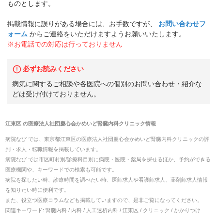
ものとします。
掲載情報に誤りがある場合には、お手数ですが、
お問い合わせフ
ォーム
からご連絡をいただけますようお願いいたします。
※お電話での対応は行っておりません
必ずお読みください
病気に関するご相談や各医院への個別のお問い合わせ・紹介な
どは受け付けておりません。
江東区
の
医療法人社団慶心会かめいど腎臓内科クリニック
情報
病院なび では、
東京都
江東区
の
医療法人社団慶心会かめいど腎臓内科クリニック
の
評
判・求人・転職
情報を掲載しています。
病院なび では市区町村別/診療科目別に病院・医院・薬局を探せるほか、予約ができる
医療機関や、キーワードでの検索も可能です。
病院を探したい時、診療時間を調べたい時、医師求人や看護師求人、薬剤師求人情報
を知りたい時に便利です。
また、役立つ医療コラムなども掲載していますので、是非ご覧になってください。
関連キーワード:
腎臓内科 / 内科 / 人工透析内科 / 江東区 / クリニック / かかりつけ