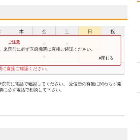
水
木
金
土
日
祝
●
●
●
す。来院前に必ず医療機関に直接ご確認ください。
●
●
×閉じる
関に直接ご確認ください。
来院前に電話で確認してください。 受信歴の有無に関わらず発
前に必ず電話で相談して下さい。