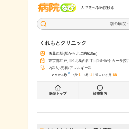
病院なび
人で選べる医院検索
くれもとクリニック
西葛西駅
(駅から
北に約610m
)
東京都江戸川区北葛西四丁目1番45号 カーサ控井
内科
小児科
アレルギー科
※
1
1
68
アクセス数
7月
:
6月
:
過去12ヶ月:
医院トップ
診療案内