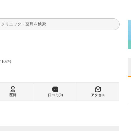
検索
102号
医師
口コミ(
0
)
アクセス