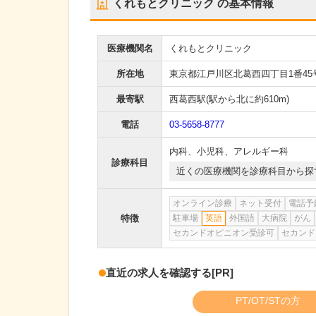
くれもとクリニック
の基本情報
医療機関名
くれもとクリニック
所在地
東京都江戸川区北葛西四丁目1番45号
最寄駅
西葛西駅
(駅から
北に約610m
)
電話
03-5658-8777
内科
、
小児科
、
アレルギー科
診療科目
近くの医療機関を診療科目から探
オンライン診療
ネット受付
電話予
特徴
駐車場
英語
外国語
大病院
がん
セカンドオピニオン受診可
セカンド
直近の求人を確認する
[PR]
PT/OT/STの方