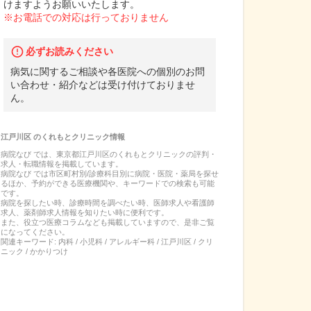
けますようお願いいたします。
※お電話での対応は行っておりません
必ずお読みください
病気に関するご相談や各医院への個別のお問
い合わせ・紹介などは受け付けておりませ
ん。
江戸川区
の
くれもとクリニック
情報
病院なび では、
東京都
江戸川区
の
くれもとクリニック
の
評判・
求人・転職
情報を掲載しています。
病院なび では市区町村別/診療科目別に病院・医院・薬局を探せ
るほか、予約ができる医療機関や、キーワードでの検索も可能
です。
病院を探したい時、診療時間を調べたい時、医師求人や看護師
求人、薬剤師求人情報を知りたい時に便利です。
また、役立つ医療コラムなども掲載していますので、是非ご覧
になってください。
関連キーワード:
内科 / 小児科 / アレルギー科 / 江戸川区 / クリ
ニック / かかりつけ