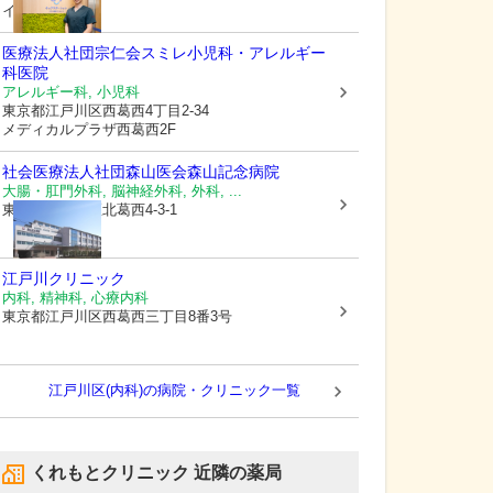
イオン葛西2階
医療法人社団宗仁会
スミレ小児科・アレルギー
科医院
アレルギー科, 小児科
東京都江戸川区
西葛西4丁目2-34
メディカルプラザ西葛西2F
社会医療法人社団森山医会
森山記念病院
大腸・肛門外科, 脳神経外科, 外科, ...
東京都江戸川区
北葛西4-3-1
江戸川クリニック
内科, 精神科, 心療内科
東京都江戸川区
西葛西三丁目8番3号
江戸川区(内科)の病院・クリニック一覧
くれもとクリニック
近隣の薬局