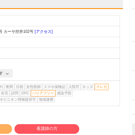
 カーサ控井102号
[アクセス]
す
約
夜間
日祝
女性医師
スマホ保険証
入院可
キッズ
クレカ
在宅
訪問
DPC
バリアフリー
感染予防
オピニオン情報提供可
地域連携
看護師の方