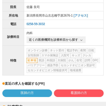
院長
佐藤 良司
所在地
新潟県長岡市山古志種苧原2676-1
[アクセス]
電話
0258-59-3032
内科
診療科目
近くの医療機関を診療科目から探す
オンライン診療
ネット受付
電話予約
夜間
日祝
女性医師
スマホ保険証
入院可
キッズ
クレカ
特徴
駐車場
英語
外国語
大病院
がん
在宅
訪問
DPC
バリアフリー
感染予防
セカンドオピニオン受診可
セカンドオピニオン情報提供可
地域連携
直近の求人を確認する
[PR]
医師の方
看護師の方