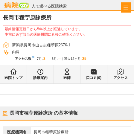
病院なび
人で選べる医院検索
長岡市種苧原診療所
最終情報更新日から5年以上が経過しています。
事前に必ず該当の医療機関に直接ご確認ください。
新潟県長岡市山古志種苧原2676-1
内科
※
2
--
25
アクセス数
7月
:
6月
:
過去12ヶ月:
医院トップ
診療案内
医師
口コミ(
0
)
アクセス
長岡市種苧原診療所
の基本情報
医療機関名
長岡市種苧原診療所