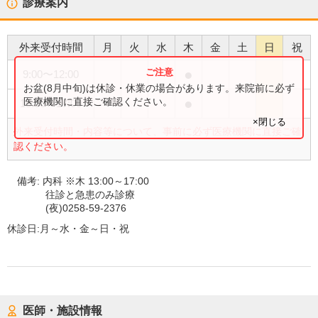
診療案内
外来受付時間
月
火
水
木
金
土
日
祝
●
9:00
〜
12:00
お盆(8月中旬)は休診・休業の場合があります。来院前に必ず
●
医療機関に直接ご確認ください。
13:00
〜
17:00
×閉じる
外来受付時間・内容等について、事前に必ず医療機関に直接ご確
認ください。
備考:
内科 ※木 13:00～17:00
往診と急患のみ診療
(夜)0258-59-2376
休診日:
月～水・金～日・祝
医師・施設情報