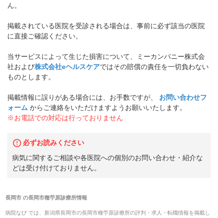
ん。
掲載されている医院を受診される場合は、事前に必ず該当の医院
に直接ご確認ください。
当サービスによって生じた損害について、ミーカンパニー株式会
社および
株式会社eヘルスケア
ではその賠償の責任を一切負わない
ものとします。
掲載情報に誤りがある場合には、お手数ですが、
お問い合わせフ
ォーム
からご連絡をいただけますようお願いいたします。
※お電話での対応は行っておりません
必ずお読みください
病気に関するご相談や各医院への個別のお問い合わせ・紹介な
どは受け付けておりません。
長岡市
の
長岡市種苧原診療所
情報
病院なび では、
新潟県
長岡市
の
長岡市種苧原診療所
の
評判・求人・転職
情報を掲載し