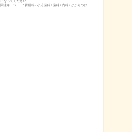
になってください。
関連キーワード:
胃腸科 / 小児歯科 / 歯科 / 内科 / かかりつけ