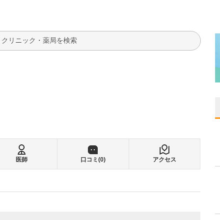
検索
る
医師
口コミ(
0
)
アクセス