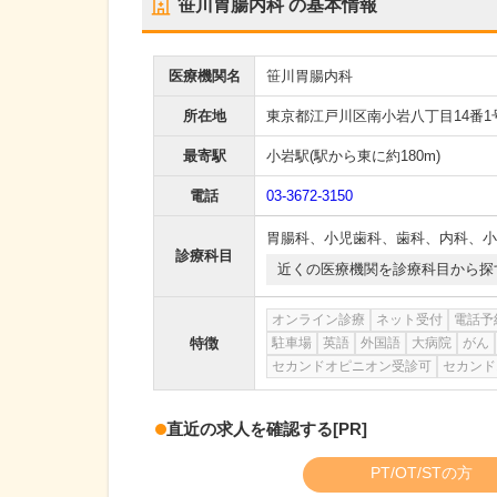
笹川胃腸内科
の基本情報
医療機関名
笹川胃腸内科
所在地
東京都江戸川区南小岩八丁目14番1
最寄駅
小岩駅
(駅から
東に約180m
)
電話
03-3672-3150
胃腸科
、
小児歯科
、
歯科
、
内科
、
小
診療科目
近くの医療機関を診療科目から探
オンライン診療
ネット受付
電話予
特徴
駐車場
英語
外国語
大病院
がん
セカンドオピニオン受診可
セカンド
直近の求人を確認する
[PR]
PT/OT/STの方