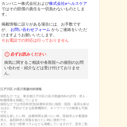
カンパニー株式会社および
株式会社eヘルスケア
ではその賠償の責任を一切負わないものとしま
す。
掲載情報に誤りがある場合には、お手数です
が、
お問い合わせフォーム
からご連絡をいただ
けますようお願いいたします。
※お電話での対応は行っておりません
必ずお読みください
病気に関するご相談や各医院への個別のお問
い合わせ・紹介などは受け付けておりませ
ん。
江戸川区
の
笹川胃腸内科
情報
病院なび では、
東京都
江戸川区
の
笹川胃腸内科
の
評判・求人・
転職
情報を掲載しています。
病院なび では市区町村別/診療科目別に病院・医院・薬局を探せ
るほか、予約ができる医療機関や、キーワードでの検索も可能
です。
病院を探したい時、診療時間を調べたい時、医師求人や看護師
求人、薬剤師求人情報を知りたい時に便利です。
また、役立つ医療コラムなども掲載していますので、是非ご覧