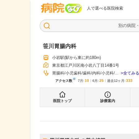
病院なび
人で選べる医院検索
笹川胃腸内科
小岩駅
(駅から
東に約180m
)
東京都江戸川区南小岩八丁目14番1号
全てみ
胃腸科
小児歯科
歯科
内科
小児科
...
※
10
25
333
アクセス数
7月
:
6月
:
過去12ヶ月:
医院トップ
診療案内