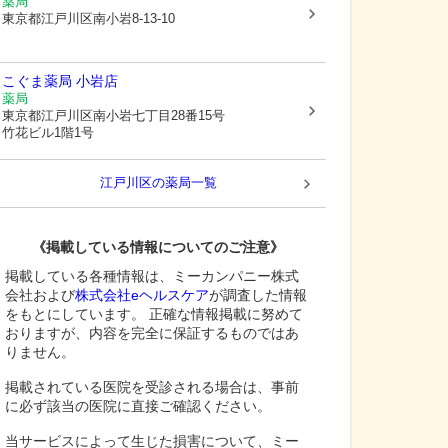
薬局
東京都江戸川区
南小岩8-13-10
こぐま薬局 小岩店
薬局
東京都江戸川区
南小岩七丁目28番15号
竹花ビル1階1号
江戸川区
の薬局一覧
《掲載している情報についてのご注意》
掲載している各種情報は、ミーカンパニー株式
会社および
株式会社eヘルスケア
が調査した情報
をもとにしています。 正確な情報掲載に努めて
おりますが、内容を完全に保証するものではあ
りません。
掲載されている医院を受診される場合は、事前
に必ず該当の医院に直接ご確認ください。
当サービスによって生じた損害について、ミー