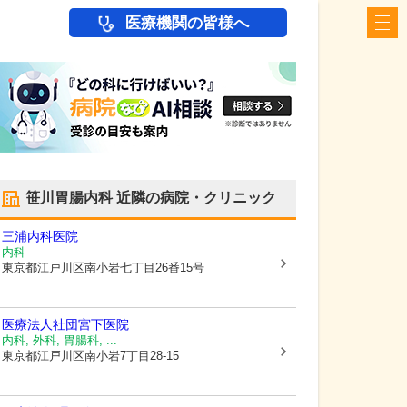
医療機関の皆様へ
笹川胃腸内科
近隣の病院・クリニック
三浦内科医院
内科
東京都江戸川区
南小岩七丁目26番15号
医療法人社団
宮下医院
内科, 外科, 胃腸科, ...
東京都江戸川区
南小岩7丁目28-15