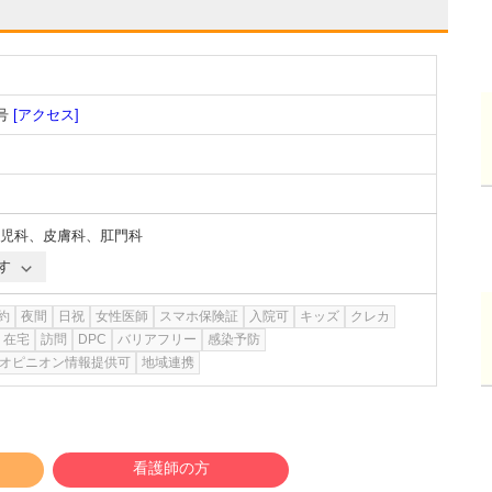
号
[アクセス]
児科
、
皮膚科
、
肛門科
す
約
夜間
日祝
女性医師
スマホ保険証
入院可
キッズ
クレカ
在宅
訪問
DPC
バリアフリー
感染予防
オピニオン情報提供可
地域連携
看護師の方