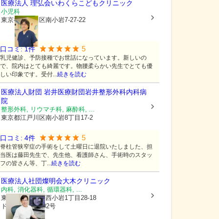
医療法人 理弘会
いわくらこどもクリニック
小児科
東京都江戸川区
南小岩7-27-22
5
口コミ:
1
件
乳児健診、予防接種でお世話になっています。新しいの
で、院内はとても綺麗です。物腰柔らかい先生でとても優
しい印象です。受付...
続きを読む
医療法人財団 岩井医療財団
岩井整形外科内科病
院
整形外科, リウマチ科, 麻酔科, ...
東京都江戸川区
南小岩8丁目17-2
5
口コミ:
4
件
脊柱管狭窄症の手術をして土曜日に退院いたしました、担
当医は藤田先生で、先生他、看護師さん、手術時のスタッ
フの皆さん等、丁...
続きを読む
医療法人社団燦明会
大木クリニック
内科, 消化器科, 循環器科, ...
東京都江戸川区
西小岩1丁目28-18
ドミール大木102号