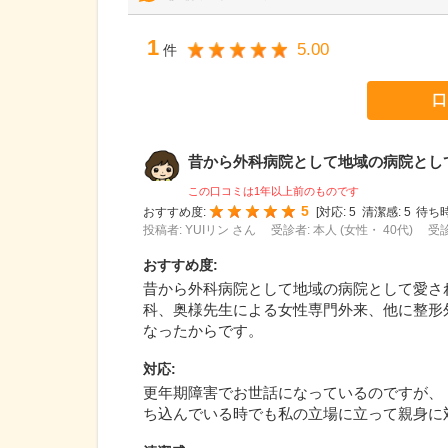
1
5.00
件
口
昔から外科病院として地域の病院として愛
この口コミは1年以上前のものです
5
おすすめ度:
[
対応:
5
清潔感:
5
待ち時
投稿者: YUIリン さん
受診者: 本人 (女性・ 40代)
受診
おすすめ度
:
昔から外科病院として地域の病院として愛さ
科、奥様先生による女性専門外来、他に整形
なったからです。
対応
:
更年期障害でお世話になっているのですが、
ち込んでいる時でも私の立場に立って親身に