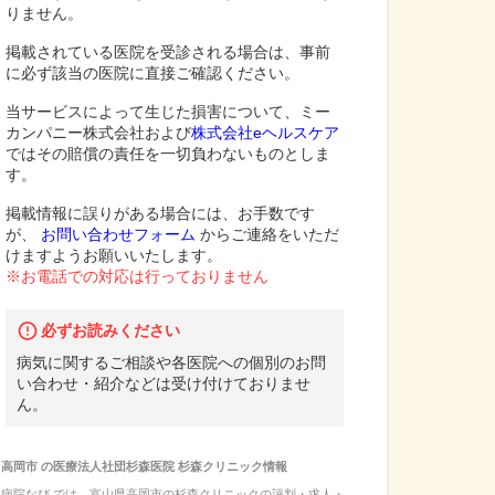
りません。
掲載されている医院を受診される場合は、事前
に必ず該当の医院に直接ご確認ください。
当サービスによって生じた損害について、ミー
カンパニー株式会社および
株式会社eヘルスケア
ではその賠償の責任を一切負わないものとしま
す。
掲載情報に誤りがある場合には、お手数です
が、
お問い合わせフォーム
からご連絡をいただ
けますようお願いいたします。
※お電話での対応は行っておりません
必ずお読みください
病気に関するご相談や各医院への個別のお問
い合わせ・紹介などは受け付けておりませ
ん。
高岡市
の
医療法人社団杉森医院 杉森クリニック
情報
病院なび では、
富山県
高岡市
の
杉森クリニック
の
評判・求人・