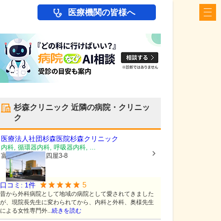
医療機関の皆様へ
杉森クリニック
近隣の病院・クリニッ
ク
医療法人社団杉森医院
杉森クリニック
内科, 循環器内科, 呼吸器内科, ...
富山県高岡市
上四屋3-8
5
口コミ:
1
件
昔から外科病院として地域の病院として愛されてきました
が、現院長先生に変わられてから、内科と外科、奥様先生
による女性専門外...
続きを読む