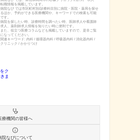
転職
情報を掲載しています。
病院なび では市区町村別/診療科目別に病院・医院・薬局を探せ
るほか、予約ができる医療機関や、キーワードでの検索も可能
です。
病院を探したい時、診療時間を調べたい時、医師求人や看護師
求人、薬剤師求人情報を知りたい時に便利です。
また、役立つ医療コラムなども掲載していますので、是非ご覧
になってください。
関連キーワード:
内科 / 循環器内科 / 呼吸器内科 / 消化器内科 /
クリニック / かかりつけ
医療機関の皆様へ
病院なびについて