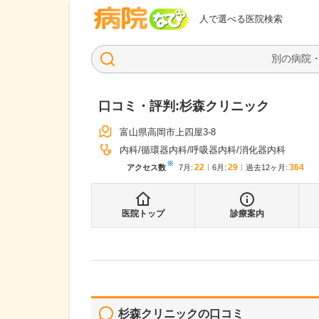
病院なび
人で選べる医院検索
口コミ・評判:
杉森クリニック
富山県高岡市上四屋3-8
内科
循環器内科
呼吸器内科
消化器内科
※
22
29
364
アクセス数
7月
:
6月
:
過去12ヶ月:
医院トップ
診療案内
杉森クリニック
の口コミ