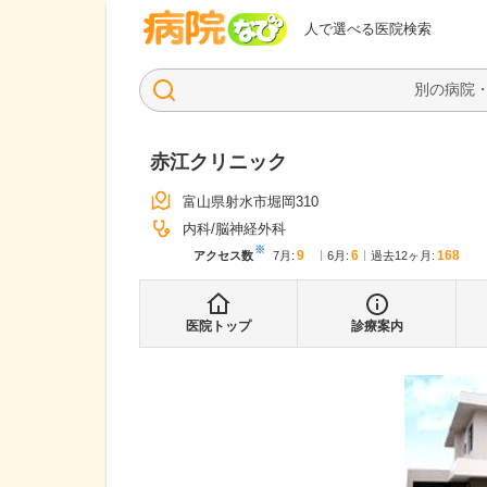
病院なび
人で選べる医院検索
赤江クリニック
富山県射水市堀岡310
内科
脳神経外科
※
9
6
168
アクセス数
7月
:
6月
:
過去12ヶ月:
医院トップ
診療案内