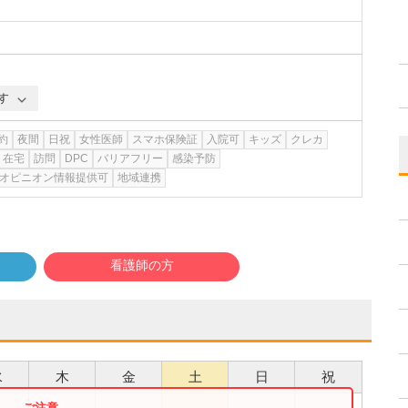
す
約
夜間
日祝
女性医師
スマホ保険証
入院可
キッズ
クレカ
在宅
訪問
DPC
バリアフリー
感染予防
オピニオン情報提供可
地域連携
看護師の方
水
木
金
土
日
祝