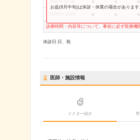
●
●
9:00
〜
12:00
お盆(8月中旬)は休診・休業の場合がありま
●
●
14:00
〜
18:00
診療時間・内容等について、事前に必ず医療機
休診日:
日、祝
医師・施設情報
ドクター紹介
専