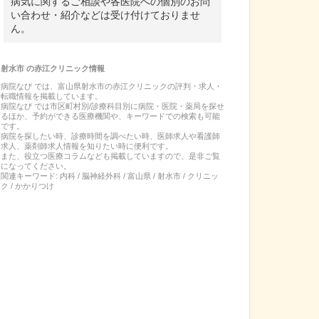
病気に関するご相談や各医院への個別のお問
い合わせ・紹介などは受け付けておりませ
ん。
射水市
の
赤江クリニック
情報
病院なび では、
富山県
射水市
の
赤江クリニック
の
評判・求人・
転職
情報を掲載しています。
病院なび では市区町村別/診療科目別に病院・医院・薬局を探せ
るほか、予約ができる医療機関や、キーワードでの検索も可能
です。
病院を探したい時、診療時間を調べたい時、医師求人や看護師
求人、薬剤師求人情報を知りたい時に便利です。
また、役立つ医療コラムなども掲載していますので、是非ご覧
になってください。
関連キーワード:
内科 / 脳神経外科 / 富山県 / 射水市 / クリニッ
ク / かかりつけ