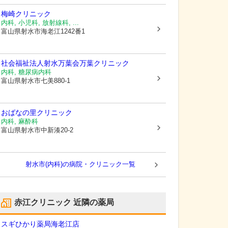
梅崎クリニック
内科, 小児科, 放射線科, ...
富山県射水市
海老江1242番1
社会福祉法人射水万葉会
万葉クリニック
内科, 糖尿病内科
富山県射水市
七美880-1
おばなの里クリニック
内科, 麻酔科
富山県射水市
中新湊20-2
射水市(内科)の病院・クリニック一覧
赤江クリニック
近隣の薬局
スギひかり薬局海老江店