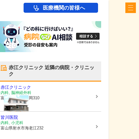
医療機関の皆様へ
赤江クリニック
近隣の病院・クリニッ
ク
赤江クリニック
内科, 脳神経外科
富山県射水市
堀岡310
皆川医院
内科, 小児科
富山県射水市
海老江232