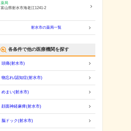
薬局
富山県射水市
海老江1241-2
射水市
の薬局一覧
各条件で他の医療機関を探す
頭痛
(
射水市
)
物忘れ/認知症
(
射水市
)
めまい
(
射水市
)
顔面神経麻痺
(
射水市
)
脳ドック
(
射水市
)