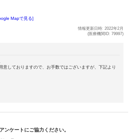
oogle Mapで見る]
情報更新日時:
2022年
2月
(医療機関ID:
79997
)
。
用意しておりますので、お手数ではございますが、下記より
び
アンケートにご協力ください。