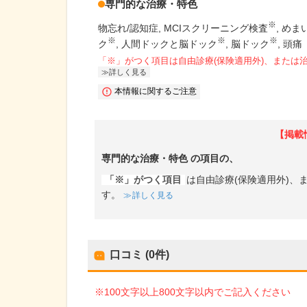
専門的な治療・特色
※
物忘れ/認知症
MCIスクリーニング検査
めま
※
※
※
ク
人間ドックと脳ドック
脳ドック
頭痛
「※」がつく項目は自由診療(保険適用外)、または
詳しく見る
本情報に関するご注意
【掲載
専門的な治療・特色
の項目の、
「※」がつく項目
は自由診療(保険適用外)
す。
詳しく見る
口コミ (0件)
※100文字以上800文字以内でご記入ください