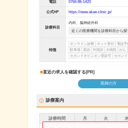
電話
0766-86-1420
公式HP
https://www.akae-clinic.jp/
内科
、
脳神経外科
診療科目
近くの医療機関を診療科目から探
オンライン診療
ネット受付
電話予
特徴
駐車場
英語
外国語
大病院
がん
セカンドオピニオン受診可
セカンド
直近の求人を確認する
[PR]
医師の方
診療案内
診療時間
月
火