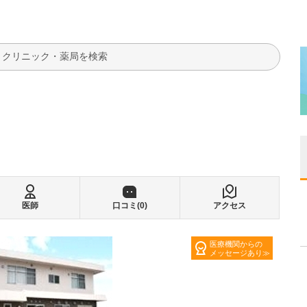
検索
医師
口コミ(
0
)
アクセス
医療機関からの
メッセージあり