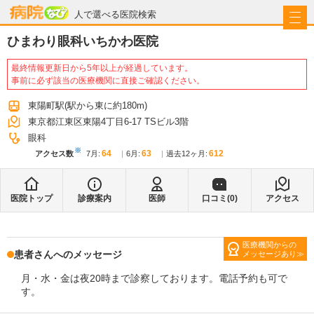
病院なび
人で選べる医院検索
ひまわり眼科いちかわ医院
最終情報更新日から5年以上が経過しています。
事前に必ず該当の医療機関に直接ご確認ください。
東陽町駅
(駅から
東に約180m
)
東京都江東区東陽4丁目6-17 TSビル3階
眼科
※
64
63
612
アクセス数
7月
:
6月
:
過去12ヶ月:
医院トップ
診療案内
医師
口コミ(
0
)
アクセス
医療機関からの
患者さんへのメッセージ
メッセージあり
月・水・金は夜20時まで診察しております。電話予約も可で
す。