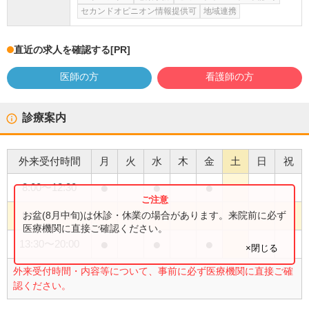
セカンドオピニオン情報提供可
地域連携
直近の求人を確認する
[PR]
医師の方
看護師の方
診療案内
外来受付時間
月
火
水
木
金
土
日
祝
●
●
●
8:00
〜
12:30
●
●
●
お盆(8月中旬)は休診・休業の場合があります。来院前に必ず
8:00
〜
17:00
医療機関に直接ご確認ください。
●
●
●
13:30
〜
20:00
×閉じる
外来受付時間・内容等について、事前に必ず医療機関に直接ご確
認ください。