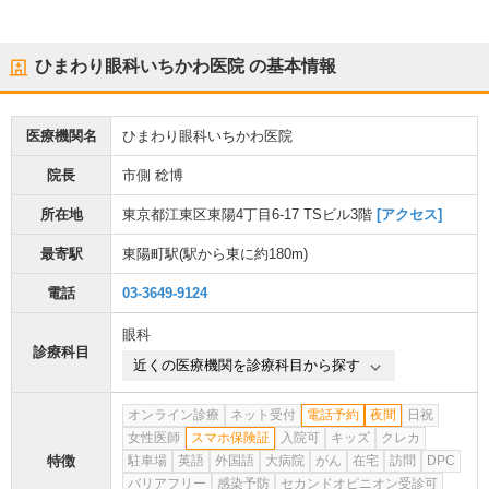
ひまわり眼科いちかわ医院
の基本情報
医療機関名
ひまわり眼科いちかわ医院
院長
市側 稔博
所在地
東京都江東区東陽4丁目6-17 TSビル3階
[アクセス]
最寄駅
東陽町駅
(駅から
東に約180m
)
電話
03-3649-9124
眼科
診療科目
近くの医療機関を診療科目から探す
オンライン診療
ネット受付
電話予約
夜間
日祝
女性医師
スマホ保険証
入院可
キッズ
クレカ
特徴
駐車場
英語
外国語
大病院
がん
在宅
訪問
DPC
バリアフリー
感染予防
セカンドオピニオン受診可