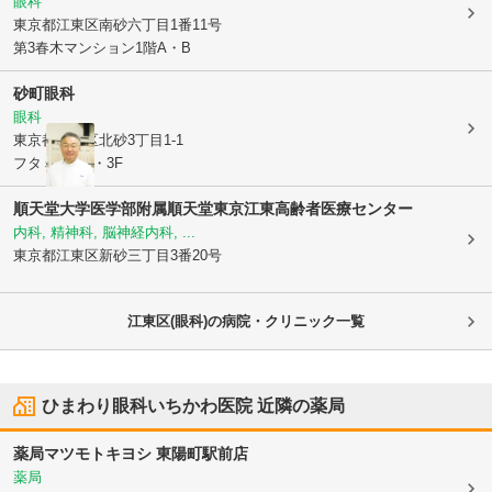
眼科
東京都江東区
南砂六丁目1番11号
第3春木マンション1階A・B
砂町眼科
眼科
東京都江東区
北砂3丁目1-1
フタミビル2・3F
順天堂大学医学部附属順天堂東京江東高齢者医療センター
内科, 精神科, 脳神経内科, ...
東京都江東区
新砂三丁目3番20号
江東区(眼科)の病院・クリニック一覧
ひまわり眼科いちかわ医院
近隣の薬局
薬局マツモトキヨシ 東陽町駅前店
薬局