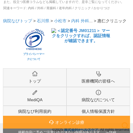
また、役立つ医療コラムなども掲載していますので、是非ご覧になってください。
関連キーワード:
内科 / 外科 / 胃腸科 / 老年内科 / クリニック / かかりつけ
病院なびトップ
>
石川県
>
小松市
>
内科
外科
... >
惠仁クリニック
プライバシーマー
クについて
トップ
医療機関の皆様へ
MediQA
病院なびについて
病院なび利用規約
個人情報保護方針
オンライン診療
©2025
株式会社eヘルスケア
, All rights reserved.
検索
詳細
掲載内容に予めご注意いただきたい内容があります。