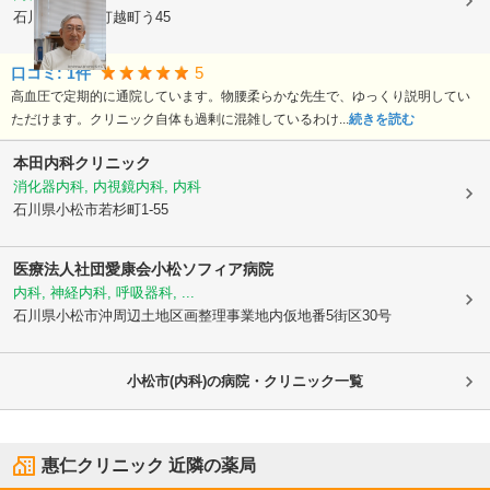
石川県小松市
打越町う45
5
口コミ:
1
件
高血圧で定期的に通院しています。物腰柔らかな先生で、ゆっくり説明してい
ただけます。クリニック自体も過剰に混雑しているわけ...
続きを読む
本田内科クリニック
消化器内科, 内視鏡内科, 内科
石川県小松市
若杉町1-55
医療法人社団愛康会
小松ソフィア病院
内科, 神経内科, 呼吸器科, ...
石川県小松市
沖周辺土地区画整理事業地内仮地番5街区30号
小松市(内科)の病院・クリニック一覧
惠仁クリニック
近隣の薬局