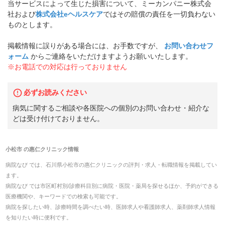
当サービスによって生じた損害について、ミーカンパニー株式会
社および
株式会社eヘルスケア
ではその賠償の責任を一切負わない
ものとします。
掲載情報に誤りがある場合には、お手数ですが、
お問い合わせフ
ォーム
からご連絡をいただけますようお願いいたします。
※お電話での対応は行っておりません
必ずお読みください
病気に関するご相談や各医院への個別のお問い合わせ・紹介な
どは受け付けておりません。
小松市
の
惠仁クリニック
情報
病院なび では、
石川県
小松市
の
惠仁クリニック
の
評判・求人・転職
情報を掲載してい
ます。
病院なび では市区町村別/診療科目別に病院・医院・薬局を探せるほか、予約ができる
医療機関や、キーワードでの検索も可能です。
病院を探したい時、診療時間を調べたい時、医師求人や看護師求人、薬剤師求人情報
を知りたい時に便利です。