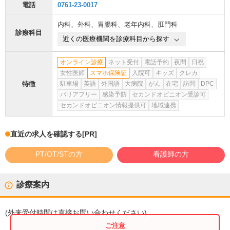
電話
0761-23-0017
内科
、
外科
、
胃腸科
、
老年内科
、
肛門科
診療科目
近くの医療機関を診療科目から探す
オンライン診療
ネット受付
電話予約
夜間
日祝
女性医師
スマホ保険証
入院可
キッズ
クレカ
特徴
駐車場
英語
外国語
大病院
がん
在宅
訪問
DPC
バリアフリー
感染予防
セカンドオピニオン受診可
セカンドオピニオン情報提供可
地域連携
直近の求人を確認する
[PR]
PT/OT/STの方
看護師の方
診療案内
(
外来受付時間
は直接お問い合わせください)