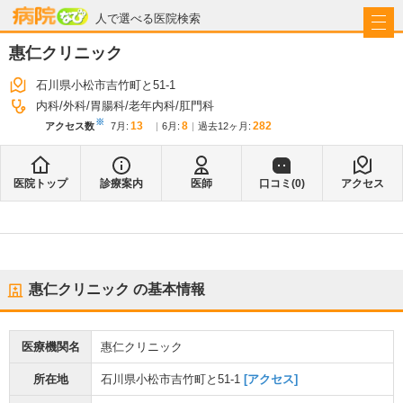
病院なび
人で選べる医院検索
惠仁クリニック
石川県小松市吉竹町と51-1
内科
外科
胃腸科
老年内科
肛門科
※
13
8
282
アクセス数
7月
:
6月
:
過去12ヶ月:
医院トップ
診療案内
医師
口コミ(
0
)
アクセス
惠仁クリニック
の基本情報
医療機関名
惠仁クリニック
所在地
石川県小松市吉竹町と51-1
[アクセス]