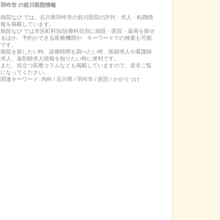
羽咋市
の
前川医院
情報
病院なび では、
石川県
羽咋市
の
前川医院
の
評判・求人・転職
情
報を掲載しています。
病院なび では市区町村別/診療科目別に病院・医院・薬局を探せ
るほか、予約ができる医療機関や、キーワードでの検索も可能
です。
病院を探したい時、診療時間を調べたい時、医師求人や看護師
求人、薬剤師求人情報を知りたい時に便利です。
また、役立つ医療コラムなども掲載していますので、是非ご覧
になってください。
関連キーワード:
内科 / 石川県 / 羽咋市 / 医院 / かかりつけ