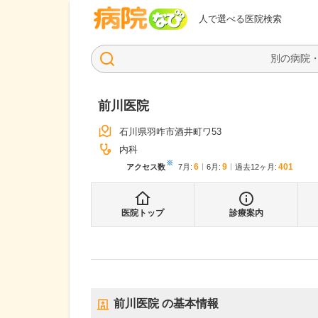
病院なび
人で選べる医院検索
前川医院
石川県羽咋市酒井町ワ53
内科
※
6
9
401
アクセス数
7月
:
6月
:
過去12ヶ月:
医院トップ
診療案内
前川医院
の基本情報