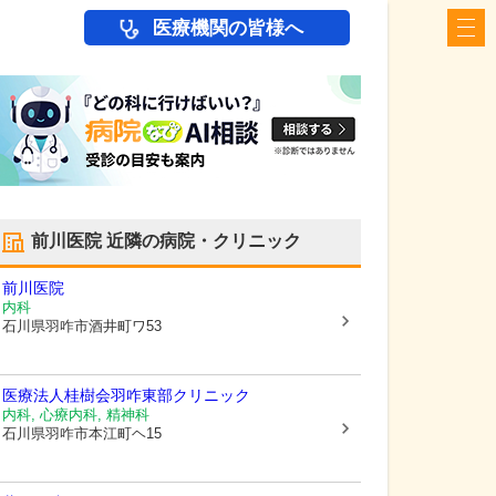
医療機関の皆様へ
前川医院
近隣の病院・クリニック
前川医院
内科
石川県羽咋市
酒井町ワ53
医療法人桂樹会
羽咋東部クリニック
内科, 心療内科, 精神科
石川県羽咋市
本江町ヘ15