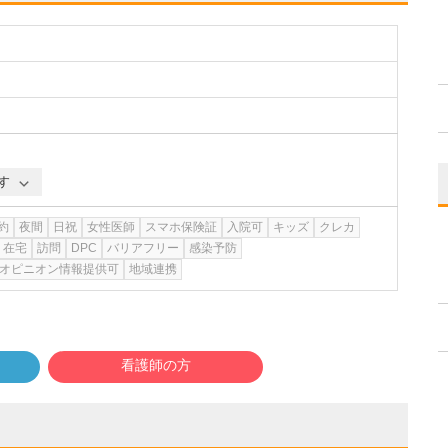
す
約
夜間
日祝
女性医師
スマホ保険証
入院可
キッズ
クレカ
在宅
訪問
DPC
バリアフリー
感染予防
オピニオン情報提供可
地域連携
看護師の方