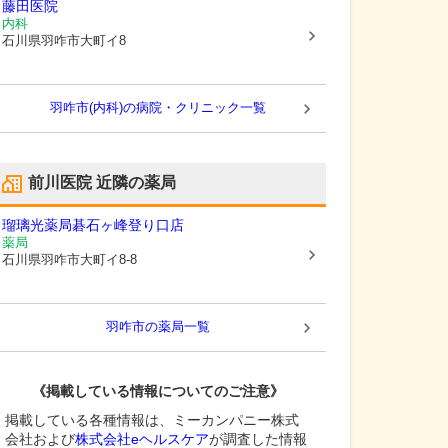
藤田医院
内科
石川県羽咋市
大町イ8
羽咋市(内科)の病院・クリニック一覧
前川医院
近隣の薬局
瑠璃光薬局碁石ヶ峰登り口店
薬局
石川県羽咋市
大町イ8-8
羽咋市
の薬局一覧
《掲載している情報についてのご注意》
掲載している各種情報は、ミーカンパニー株式
会社および
株式会社eヘルスケア
が調査した情報