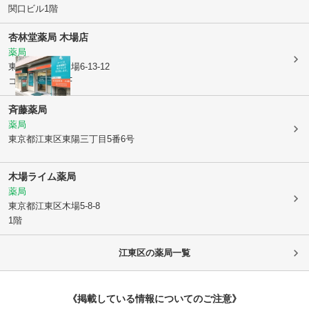
関口ビル1階
杏林堂薬局 木場店
薬局
東京都江東区
木場6-13-12
コーポ千代乃1F
斉藤薬局
薬局
東京都江東区
東陽三丁目5番6号
木場ライム薬局
薬局
東京都江東区
木場5-8-8
1階
江東区
の薬局一覧
《掲載している情報についてのご注意》