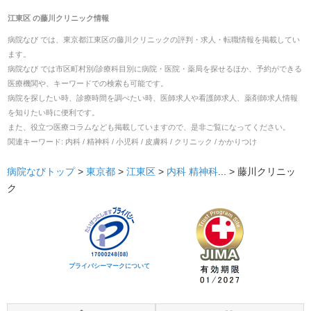
江東区
の
藤川クリニック
情報
病院なび では、
東京都
江東区
の
藤川クリニック
の
評判・求人・転職
情報を掲載してい
ます。
病院なび では市区町村別/診療科目別に病院・医院・薬局を探せるほか、予約ができる
医療機関や、キーワードでの検索も可能です。
病院を探したい時、診療時間を調べたい時、医師求人や看護師求人、薬剤師求人情報
を知りたい時に便利です。
また、役立つ医療コラムなども掲載していますので、是非ご覧になってください。
関連キーワード:
内科 / 精神科 / 小児科 / 皮膚科 / クリニック / かかりつけ
病院なびトップ
>
東京都
>
江東区
>
内科
精神科
... >
藤川クリニッ
ク
プライバシーマークについて