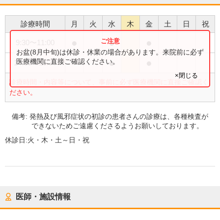
診療時間
月
火
水
木
金
土
日
祝
●
●
●
9:30
〜
11:00
お盆(8月中旬)は休診・休業の場合があります。来院前に必ず
●
●
医療機関に直接ご確認ください。
14:00
〜
15:30
×閉じる
診療時間・内容等について、事前に必ず医療機関に直接ご確認く
ださい。
備考:
発熱及び風邪症状の初診の患者さんの診療は、各種検査が
できないためご遠慮くださるようお願いしております。
休診日:
火・木・土～日・祝
医師・施設情報