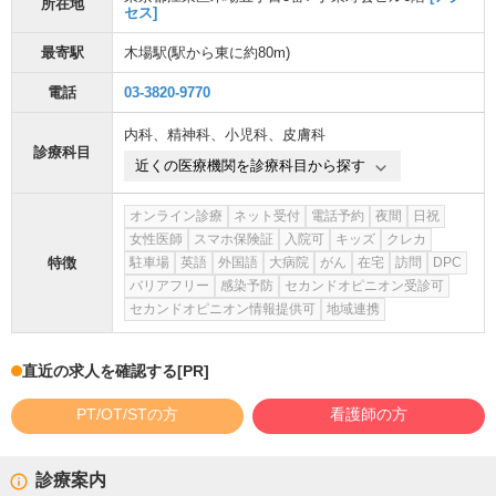
所在地
セス]
最寄駅
木場駅
(駅から
東に約80m
)
電話
03-3820-9770
内科
、
精神科
、
小児科
、
皮膚科
診療科目
近くの医療機関を診療科目から探す
オンライン診療
ネット受付
電話予約
夜間
日祝
女性医師
スマホ保険証
入院可
キッズ
クレカ
特徴
駐車場
英語
外国語
大病院
がん
在宅
訪問
DPC
バリアフリー
感染予防
セカンドオピニオン受診可
セカンドオピニオン情報提供可
地域連携
直近の求人を確認する
[PR]
PT/OT/STの方
看護師の方
診療案内