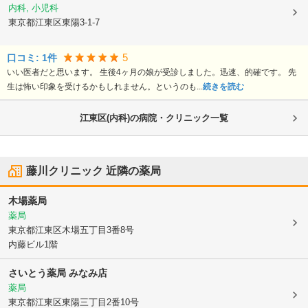
内科, 小児科
東京都江東区
東陽3-1-7
5
口コミ:
1
件
いい医者だと思います。 生後4ヶ月の娘が受診しました。迅速、的確です。 先
生は怖い印象を受けるかもしれません。というのも...
続きを読む
江東区(内科)の病院・クリニック一覧
藤川クリニック
近隣の薬局
木場薬局
薬局
東京都江東区
木場五丁目3番8号
内藤ビル1階
さいとう薬局 みなみ店
薬局
東京都江東区
東陽三丁目2番10号