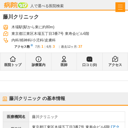
病院なび
人で選べる医院検索
藤川クリニック
木場駅
(駅から
東に約80m
)
東京都江東区木場五丁目3番7号 東寿会ビル6階
内科
精神科
小児科
皮膚科
※
1
3
37
アクセス数
7月
:
6月
:
過去12ヶ月:
医院トップ
診療案内
医師
口コミ(
0
)
アクセス
藤川クリニック
の基本情報
医療機関名
藤川クリニック
東京都江東区木場五丁目3番7号 東寿会ビル6階
[アク