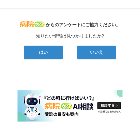
病院なび
からのアンケートにご協力ください。
知りたい情報は見つかりましたか?
はい
いいえ