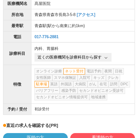
医療機関名
髙屋医院
所在地
青森県青森市長島3-5-8
[アクセス]
最寄駅
青森駅
(駅から
南東に約1km
)
電話
017-776-2881
内科
、
胃腸科
診療科目
近くの医療機関を診療科目から探す
オンライン診療
ネット受付
電話予約
夜間
日祝
女性医師
スマホ保険証
入院可
キッズ
クレカ
特徴
駐車場
英語
外国語
大病院
がん
在宅
訪問
DPC
バリアフリー
感染予防
セカンドオピニオン受診可
セカンドオピニオン情報提供可
地域連携
予約 / 受付
初診受付
直近の求人を確認する
[PR]
医師の方
看護師の方