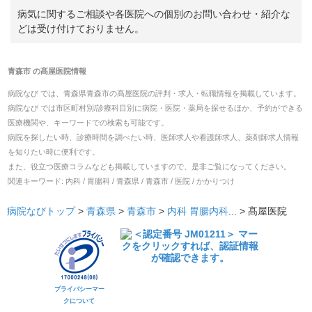
病気に関するご相談や各医院への個別のお問い合わせ・紹介な
どは受け付けておりません。
青森市
の
髙屋医院
情報
病院なび では、
青森県
青森市
の
髙屋医院
の
評判・求人・転職
情報を掲載しています。
病院なび では市区町村別/診療科目別に病院・医院・薬局を探せるほか、予約ができる
医療機関や、キーワードでの検索も可能です。
病院を探したい時、診療時間を調べたい時、医師求人や看護師求人、薬剤師求人情報
を知りたい時に便利です。
また、役立つ医療コラムなども掲載していますので、是非ご覧になってください。
関連キーワード:
内科 / 胃腸科 / 青森県 / 青森市 / 医院 / かかりつけ
病院なびトップ
>
青森県
>
青森市
>
内科
胃腸内科
... >
髙屋医院
プライバシーマー
クについて