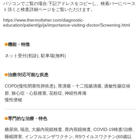
パソコンでご覧の場合:下記アドレスをコピーし、検索バーにペース
ト頂くと検査詳細ページをご覧いただけます。
https://www.thermofisher.com/diagnostic-
education/patient/jp/ja/importance-visiting-doctor/Screening.html
機能・特徴
ネット受付(初診)
駐車場(無料)
治療/対応可能な疾患
COPD(慢性閉塞性肺疾患)
胃潰瘍・十二指腸潰瘍
過敏性腸症候
群
狭心症・心筋梗塞
花粉症
神経性疼痛
慢性便秘
専門的な治療・特色
糖尿病
喘息
大腸内視鏡検査
胃内視鏡検査
COVID-19検査/治療
睡眠障害
インフルエンザワクチン
RSウイルスワクチン(60歳以