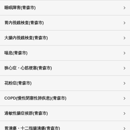
睡眠障害
(
青森市
)
胃内視鏡検査
(
青森市
)
大腸内視鏡検査
(
青森市
)
喘息
(
青森市
)
狭心症・心筋梗塞
(
青森市
)
花粉症
(
青森市
)
COPD(慢性閉塞性肺疾患)
(
青森市
)
過敏性腸症候群
(
青森市
)
胃潰瘍・十二指腸潰瘍
(
青森市
)