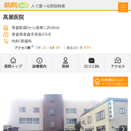
病院なび
人で選べる医院検索
髙屋医院
青森駅
(駅から
南東に約1km
)
青森県青森市長島3-5-8
内科
胃腸科
※
21
54
974
アクセス数
7月
:
6月
:
過去12ヶ月:
医院トップ
診療案内
医師
口コミ(
0
)
アクセス
医療機関からの
メッセージあり