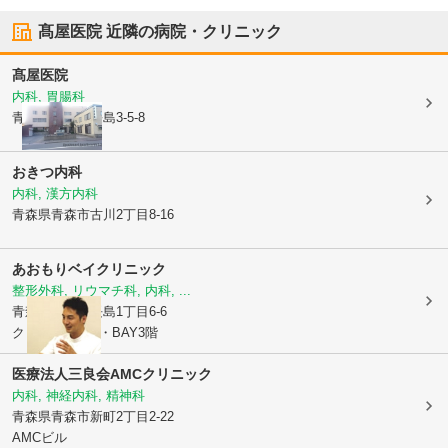
髙屋医院
近隣の病院・クリニック
髙屋医院
内科, 胃腸科
青森県青森市
長島3-5-8
おきつ内科
内科, 漢方内科
青森県青森市
古川2丁目8-16
あおもりベイクリニック
整形外科, リウマチ科, 内科, ...
青森県青森市
長島1丁目6-6
クロスタワーA・BAY3階
医療法人三良会
AMCクリニック
内科, 神経内科, 精神科
青森県青森市
新町2丁目2-22
AMCビル