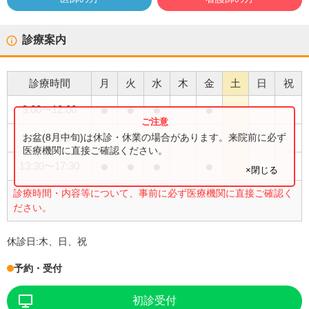
診療案内
診療時間
月
火
水
木
金
土
日
祝
●
●
●
●
9:00
〜
12:00
●
お盆(8月中旬)は休診・休業の場合があります。来院前に必ず
9:00
〜
13:00
医療機関に直接ご確認ください。
●
●
●
●
13:30
〜
17:30
×閉じる
診療時間・内容等について、事前に必ず医療機関に直接ご確認く
ださい。
休診日:
木、日、祝
予約・受付
初診受付